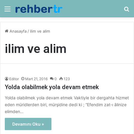
Menü
Ar
Anasayfa
/
ilim ve alim
ilim ve alim
Editor
Mart 21, 2016
0
123
Yolda olabilmek yola devam etmek
Yolda olabilmek yola devam etmek Vaktiyle bir dergahta hizmet
eden müridlerden biri, mürşidine dedi ki ; “Efendim zat-ı âlinize
elimden…
Devamını Oku »