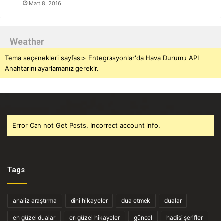
Mart 8, 2016
Weather
Tema seçenekleri sayfası> Entegrasyonlar'da Hava Durumu API
Anahtarını ayarlamanız gerekir.
Error Can not Get Posts, Incorrect account info.
Tags
analiz araştırma
dini hikayeler
dua etmek
dualar
en güzel dualar
en güzel hikayeler
güncel
hadisi şerifler