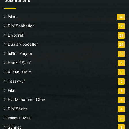
Destinations
İslam
141
Dini Sohbetler
50
Biyografi
39
Dualar-İbadetler
23
İslâmi Yaşam
11
Hadis-i Şerif
6
Kur’anı Kerim
6
Tasavvuf
5
Fıkıh
5
Hz. Muhammed Sav
4
Dini Sözler
4
İslam Hukuku
3
Sünnet
3