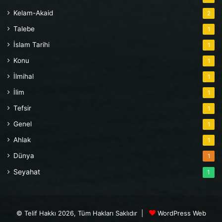
Kelam-Akaid
2
Talebe
1
İslam Tarihi
1
Konu
1
İlmihal
1
İlim
1
Tefsir
1
Genel
1
Ahlak
1
Dünya
1
Seyahat
1
© Telif Hakkı 2026, Tüm Hakları Saklıdır |
WordPress Web