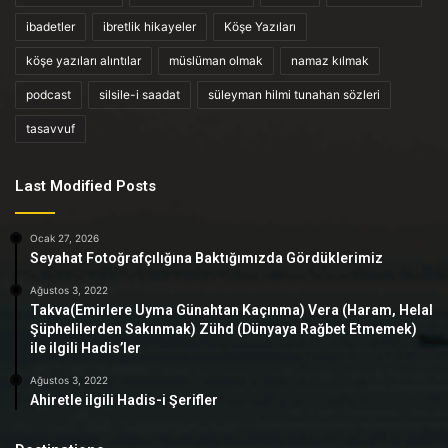
ibadetler
ibretlik hikayeler
Köşe Yazıları
köşe yazıları alıntılar
müslüman olmak
namaz kılmak
podcast
silsile-i saadat
süleyman hilmi tunahan sözleri
tasavvuf
Last Modified Posts
Ocak 27, 2026
Seyahat Fotoğrafçılığına Baktığımızda Gördüklerimiz
Ağustos 3, 2022
Takva(Emirlere Uyma Günahtan Kaçınma) Vera (Haram, Helal
Şüphelilerden Sakınmak) Zühd (Dünyaya Rağbet Etmemek)
ile ilgili Hadis’ler
Ağustos 3, 2022
Ahiretle ilgili Hadis-i Şerifler