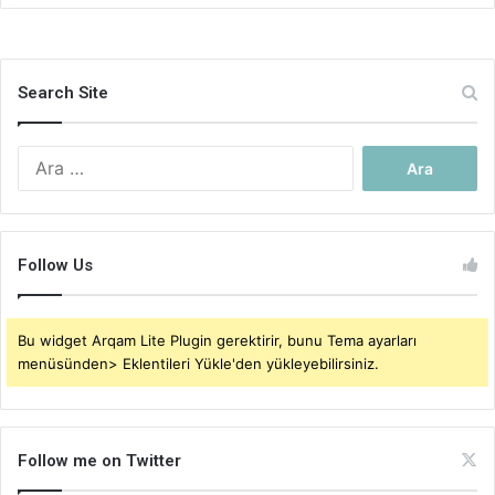
Search Site
Arama:
Follow Us
Bu widget Arqam Lite Plugin gerektirir, bunu Tema ayarları
menüsünden> Eklentileri Yükle'den yükleyebilirsiniz.
Follow me on Twitter