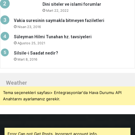
Dini siteler ve islami forumlar
Mart 22, 2022
Vakia suresinin saymakla bitmeyen faziletleri
Nisan 23, 2016
Süleyman Hilmi Tunahan hz. tavsiyeleri
Ağustos 25, 2021
Silsile-i Saadat nedir?
Mart 8, 2016
Weather
Tema seçenekleri sayfası> Entegrasyonlar'da Hava Durumu API
Anahtarını ayarlamanız gerekir.
Error Can not Get Posts, Incorrect account info.