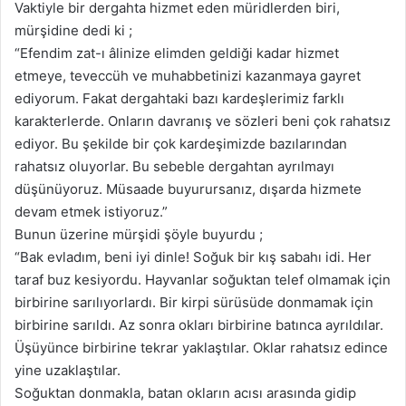
Vaktiyle bir dergahta hizmet eden müridlerden biri,
mürşidine dedi ki ;
“Efendim zat-ı âlinize elimden geldiği kadar hizmet
etmeye, teveccüh ve muhabbetinizi kazanmaya gayret
ediyorum. Fakat dergahtaki bazı kardeşlerimiz farklı
karakterlerde. Onların davranış ve sözleri beni çok rahatsız
ediyor. Bu şekilde bir çok kardeşimizde bazılarından
rahatsız oluyorlar. Bu sebeble dergahtan ayrılmayı
düşünüyoruz. Müsaade buyurursanız, dışarda hizmete
devam etmek istiyoruz.”
Bunun üzerine mürşidi şöyle buyurdu ;
“Bak evladım, beni iyi dinle! Soğuk bir kış sabahı idi. Her
taraf buz kesiyordu. Hayvanlar soğuktan telef olmamak için
birbirine sarılıyorlardı. Bir kirpi sürüsüde donmamak için
birbirine sarıldı. Az sonra okları birbirine batınca ayrıldılar.
Üşüyünce birbirine tekrar yaklaştılar. Oklar rahatsız edince
yine uzaklaştılar.
Soğuktan donmakla, batan okların acısı arasında gidip