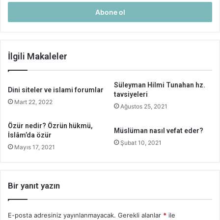
adresinizi
giriniz
İlgili Makaleler
Süleyman Hilmi Tunahan hz.
Dini siteler ve islami forumlar
tavsiyeleri
Mart 22, 2022
Ağustos 25, 2021
Özür nedir? Özrün hükmü,
Müslüman nasıl vefat eder?
İslâm’da özür
Şubat 10, 2021
Mayıs 17, 2021
Bir yanıt yazın
E-posta adresiniz yayınlanmayacak.
Gerekli alanlar
*
ile