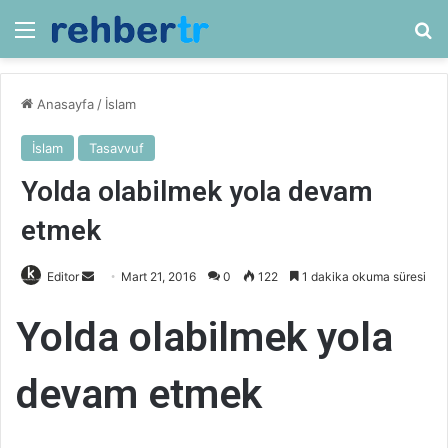
Menü
Ar
Anasayfa
/
İslam
İslam
Tasavvuf
Yolda olabilmek yola devam
etmek
Bir
Editor
Mart 21, 2016
0
122
1 dakika okuma süresi
e-
Yolda olabilmek yola
posta
göndermek
devam etmek