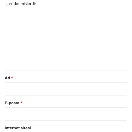
işaretlenmişlerdir
Y
o
r
u
m
*
Ad
*
E-posta
*
İnternet sitesi