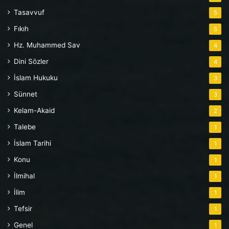
Tasavvuf
5
Fıkıh
5
Hz. Muhammed Sav
4
Dini Sözler
4
İslam Hukuku
3
Sünnet
3
Kelam-Akaid
2
Talebe
1
İslam Tarihi
1
Konu
1
İlmihal
1
İlim
1
Tefsir
1
Genel
1