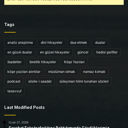
Tags
analiz araştırma
dini hikayeler
dua etmek
dualar
en güzel dualar
en güzel hikayeler
güncel
hadisi şerifler
ibadetler
ibretlik hikayeler
Köşe Yazıları
köşe yazıları alıntılar
müslüman olmak
namaz kılmak
podcast
silsile-i saadat
süleyman hilmi tunahan sözleri
tasavvuf
Last Modified Posts
Ocak 27, 2026
Seyahat Fotoğrafçılığına Baktığımızda Gördüklerimiz