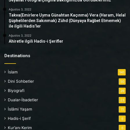
Ağustos 3, 2022
Takva(Emirlere Uyma Günahtan Kaçınma) Vera (Haram, Helal
Şüphelilerden Sakınmak) Zühd (Dünyaya Rağbet Etmemek)
ile ilgili Hadis’ler
Ağustos 3, 2022
Ahiretle ilgili Hadis-i Şerifler
Destinations
İslam
141
Dini Sohbetler
50
Biyografi
39
Dualar-İbadetler
23
İslâmi Yaşam
11
Hadis-i Şerif
6
Kur’anı Kerim
6