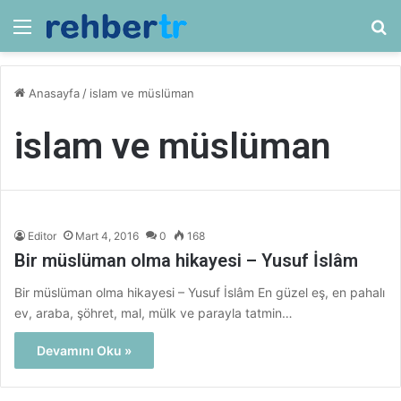
Menü
Ar
Anasayfa
/
islam ve müslüman
islam ve müslüman
Editor
Mart 4, 2016
0
168
Bir müslüman olma hikayesi – Yusuf İslâm
Bir müslüman olma hikayesi – Yusuf İslâm En güzel eş, en pahalı
ev, araba, şöhret, mal, mülk ve parayla tatmin…
Devamını Oku »