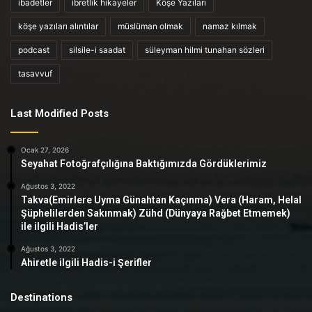
ibadetler
ibretlik hikayeler
Köşe Yazıları
köşe yazıları alıntılar
müslüman olmak
namaz kılmak
podcast
silsile-i saadat
süleyman hilmi tunahan sözleri
tasavvuf
Last Modified Posts
Ocak 27, 2026
Seyahat Fotoğrafçılığına Baktığımızda Gördüklerimiz
Ağustos 3, 2022
Takva(Emirlere Uyma Günahtan Kaçınma) Vera (Haram, Helal
Şüphelilerden Sakınmak) Zühd (Dünyaya Rağbet Etmemek)
ile ilgili Hadis’ler
Ağustos 3, 2022
Ahiretle ilgili Hadis-i Şerifler
Destinations