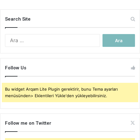
Search Site
Arama:
Follow Us
Bu widget Arqam Lite Plugin gerektirir, bunu Tema ayarları
menüsünden> Eklentileri Yükle'den yükleyebilirsiniz.
Follow me on Twitter