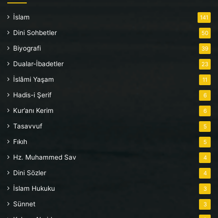
İslam
141
Dini Sohbetler
50
Biyografi
39
Dualar-İbadetler
23
İslâmi Yaşam
11
Hadis-i Şerif
6
Kur’anı Kerim
6
Tasavvuf
5
Fıkıh
5
Hz. Muhammed Sav
4
Dini Sözler
4
İslam Hukuku
3
Sünnet
3