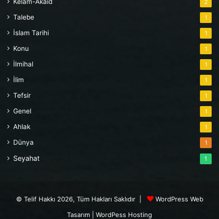
Kelam-Akaid
2
Talebe
1
İslam Tarihi
1
Konu
1
İlmihal
1
İlim
1
Tefsir
1
Genel
1
Ahlak
1
Dünya
1
Seyahat
1
© Telif Hakkı 2026, Tüm Hakları Saklıdır |
WordPress Web
Tasarım
|
WordPess Hosting