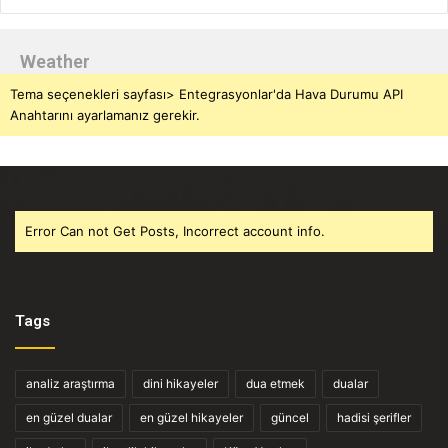
Weather
Tema seçenekleri sayfası> Entegrasyonlar'da Hava Durumu API
Anahtarını ayarlamanız gerekir.
Error Can not Get Posts, Incorrect account info.
Tags
analiz araştırma
dini hikayeler
dua etmek
dualar
en güzel dualar
en güzel hikayeler
güncel
hadisi şerifler