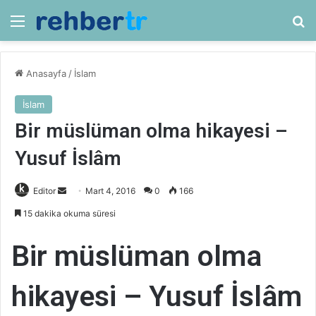
Menü
Ar
Anasayfa
/
İslam
İslam
Bir müslüman olma hikayesi –
Yusuf İslâm
Bir
Editor
Mart 4, 2016
0
166
e-
15 dakika okuma süresi
posta
göndermek
Bir müslüman olma
hikayesi – Yusuf İslâm