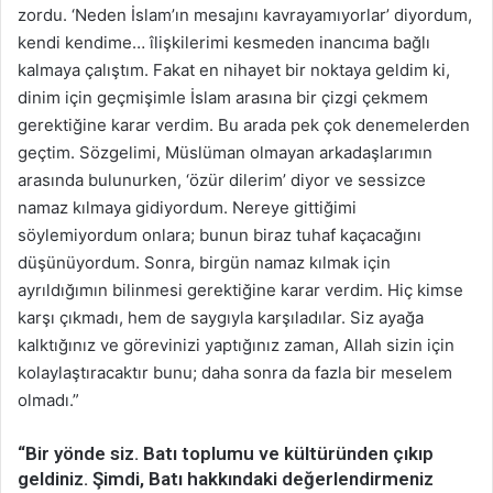
zordu. ‘Neden İslam’ın mesajını kavrayamıyorlar’ diyordum,
kendi kendime… îlişkilerimi kesmeden inancıma bağlı
kalmaya çalıştım. Fakat en nihayet bir noktaya geldim ki,
dinim için geçmişimle İslam arasına bir çizgi çekmem
gerektiğine karar verdim. Bu arada pek çok denemelerden
geçtim. Sözgelimi, Müslüman olmayan arkadaşlarımın
arasında bulunurken, ‘özür dilerim’ diyor ve sessizce
namaz kılmaya gidiyordum. Nereye gittiğimi
söylemiyordum onlara; bunun biraz tuhaf kaçacağını
düşünüyordum. Sonra, birgün namaz kılmak için
ayrıldığımın bilinmesi gerektiğine karar verdim. Hiç kimse
karşı çıkmadı, hem de saygıyla karşıladılar. Siz ayağa
kalktığınız ve görevinizi yaptığınız zaman, Allah sizin için
kolaylaştıracaktır bunu; daha sonra da fazla bir meselem
olmadı.”
“Bir yönde siz. Batı toplumu ve kültüründen çıkıp
geldiniz. Şimdi, Batı hakkındaki değerlendirmeniz