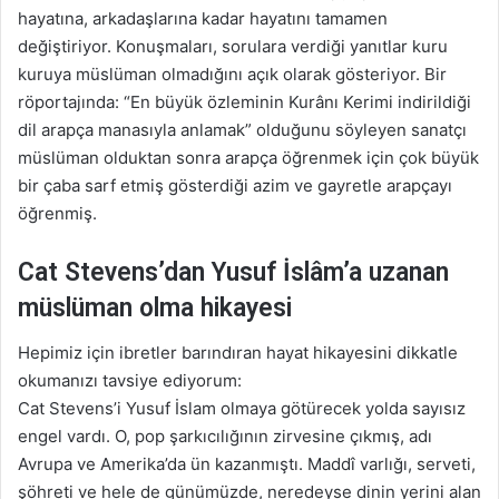
hayatına, arkadaşlarına kadar hayatını tamamen
değiştiriyor. Konuşmaları, sorulara verdiği yanıtlar kuru
kuruya müslüman olmadığını açık olarak gösteriyor. Bir
röportajında: “En büyük özleminin Kurânı Kerimi indirildiği
dil arapça manasıyla anlamak” olduğunu söyleyen sanatçı
müslüman olduktan sonra arapça öğrenmek için çok büyük
bir çaba sarf etmiş gösterdiği azim ve gayretle arapçayı
öğrenmiş.
Cat Stevens’dan Yusuf İslâm’a uzanan
müslüman olma hikayesi
Hepimiz için ibretler barındıran hayat hikayesini dikkatle
okumanızı tavsiye ediyorum:
Cat Stevens’i Yusuf İslam olmaya götürecek yolda sayısız
engel vardı. O, pop şarkıcılığının zirvesine çıkmış, adı
Avrupa ve Amerika’da ün kazanmıştı. Maddî varlığı, serveti,
şöhreti ve hele de günümüzde, neredeyse dinin yerini alan