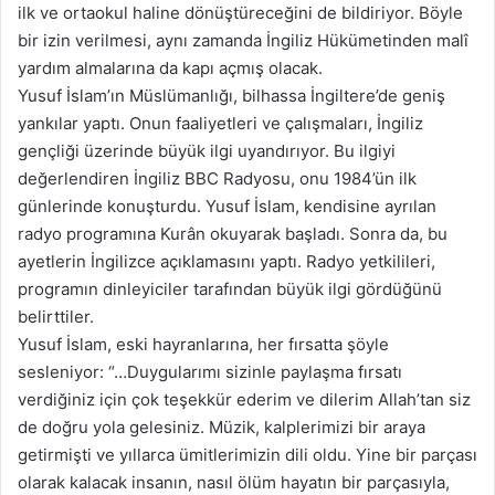
ilk ve ortaokul haline dönüştüreceğini de bildiriyor. Böyle
bir izin verilmesi, aynı zamanda İngiliz Hükümetinden malî
yardım almalarına da kapı açmış olacak.
Yusuf İslam’ın Müslümanlığı, bilhassa İngiltere’de geniş
yankılar yaptı. Onun faaliyetleri ve çalışmaları, İngiliz
gençliği üzerinde büyük ilgi uyandırıyor. Bu ilgiyi
değerlendiren İngiliz BBC Radyosu, onu 1984’ün ilk
günlerinde konuşturdu. Yusuf İslam, kendisine ayrılan
radyo programına Kurân okuyarak başladı. Sonra da, bu
ayetlerin İngilizce açıklamasını yaptı. Radyo yetkilileri,
programın dinleyiciler tarafından büyük ilgi gördüğünü
belirttiler.
Yusuf İslam, eski hayranlarına, her fırsatta şöyle
sesleniyor: “…Duygularımı sizinle paylaşma fırsatı
verdiğiniz için çok teşekkür ederim ve dilerim Allah’tan siz
de doğru yola gelesiniz. Müzik, kalplerimizi bir araya
getirmişti ve yıllarca ümitlerimizin dili oldu. Yine bir parçası
olarak kalacak insanın, nasıl ölüm hayatın bir parçasıyla,