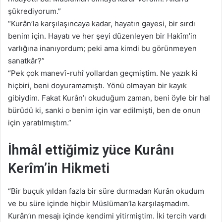
şükrediyorum.”
“Kurân’la karşılaşıncaya kadar, hayatın gayesi, bir sırdı
benim için. Hayatı ve her şeyi düzenleyen bir Hakîm’in
varlığına inanıyordum; peki ama kimdi bu görünmeyen
sanatkâr?”
“Pek çok manevî-ruhî yollardan geçmiştim. Ne yazık ki
hiçbiri, beni doyuramamıştı. Yönü olmayan bir kayık
gibiydim. Fakat Kurân’ı okuduğum zaman, beni öyle bir hal
bürüdü ki, sanki o benim için var edilmişti, ben de onun
için yaratılmıştım.”
İhmâl ettiğimiz yüce Kurânı
Kerîm’in Hikmeti
“Bir buçuk yıldan fazla bir süre durmadan Kurân okudum
ve bu süre içinde hiçbir Müslüman’la karşılaşmadım.
Kurân’ın mesajı içinde kendimi yitirmiştim. İki tercih vardı