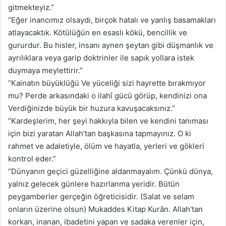
gitmekteyiz.”
“Eğer inancımız olsaydı, birçok hatalı ve yanlış basamakları
atlayacaktık. Kötülüğün en esaslı kökü, bencillik ve
gururdur. Bu hisler, insanı aynen şeytan gibi düşmanlık ve
ayrılıklara veya garip doktrinler ile sapık yollara istek
duymaya meylettirir.”
“Kainatın büyüklüğü Ve yüceliği sizi hayrette bırakmıyor
mu? Perde arkasındaki o ilahî gücü görüp, kendinizi ona
Verdiğinizde büyük bir huzura kavuşacaksınız.”
“Kardeşlerim, her şeyi hakkıyla bilen ve kendini tanıması
için bizi yaratan Allah’tan başkasına tapmayınız. O ki
rahmet ve adaletiyle, ölüm ve hayatla, yerleri ve gökleri
kontrol eder.”
“Dünyanın geçici güzelliğine aldanmayalım. Çünkü dünya,
yalnız gelecek günlere hazırlanma yeridir. Bütün
peygamberler gerçeğin öğreticisidir. (Salat ve selam
onların üzerine olsun) Mukaddes Kitap Kurân. Allah’tan
korkan, inanan, ibadetini yapan ve sadaka verenler için,