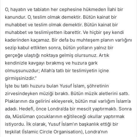
O, hayatın ve tabiatın her cephesine hükmeden İlahi bir
kanundur. O, teslim olmak demektir. Bütün kainat bir
muhabbet ve teslim olmak demektir. Bütün kainat bir
muhabbet ve teslimiyetten ibarettir. Ve hiçbir şey kendi
kaderinden kaçamaz. Bir defa bu muhteşem planın varlığını
sezip kabul ettikten sonra, bütün yolların yalnız bir
gerçeğe ulaştığı noktaya gelmiş olursunuz. Artık
kendinizle kavgayı bırakmış ve huzura gark
olmuşsunuzdur; Allah’a tatlı bir teslimiyetin içine
girmişsinizdir.”
İşte bu tatlı huzuru bulan Yusuf İslam, şöhretinin
zirvesindeyken müziği bıraktı. Bütün müzik aletlerini sattı.
Plaklarının da gelirini ekleyerek, bütün mal varlığım İslam’a
adadı. Hedefi, önce Londra’da bir mescit yaptırmaktı. Sonra
da, Müslüman çocuklarının eğitileceği okullar yaptırmak
istiyordu. İlk olarak, Yusuf İslam’ın başkanlık ettiği bir
teşkilat (İslamic Circle Organisation), Londra’nın