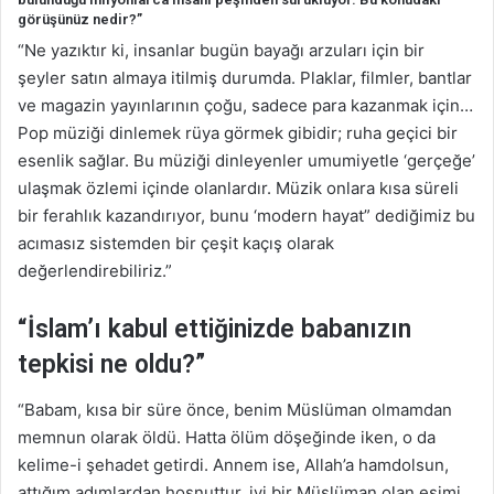
görüşünüz nedir?”
“Ne yazıktır ki, insanlar bugün bayağı arzuları için bir
şeyler satın almaya itilmiş durumda. Plaklar, filmler, bantlar
ve magazin yayınlarının çoğu, sadece para kazanmak için…
Pop müziği dinlemek rüya görmek gibidir; ruha geçici bir
esenlik sağlar. Bu müziği dinleyenler umumiyetle ‘gerçeğe’
ulaşmak özlemi içinde olanlardır. Müzik onlara kısa süreli
bir ferahlık kazandırıyor, bunu ‘modern hayat” dediğimiz bu
acımasız sistemden bir çeşit kaçış olarak
değerlendirebiliriz.”
“İslam’ı kabul ettiğinizde babanızın
tepkisi ne oldu?”
“Babam, kısa bir süre önce, benim Müslüman olmamdan
memnun olarak öldü. Hatta ölüm döşeğinde iken, o da
kelime-i şehadet getirdi. Annem ise, Allah’a hamdolsun,
attığım adımlardan hoşnuttur, iyi bir Müslüman olan eşimi