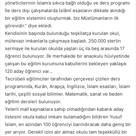
yöneticilerinin İslam’a sıkıca bağlı olduğu ve ders programı
île ders dışı çalışmalarda İslâmî esasların dikkate alındığı
bir eğitim sistemini oluşturmak. biz Müslümanların ilk
görevidir.” diye ekledi.
Kendisinin başında bulunduğu teşkilatça kurulan okul,
mütevazı imkanlarla çalışmaya başladı. 250.000 sterlin
sermaye ile kurulan okulda yaşları üç ila beş arasında 17
öğrenci bulunuyor. İlk merhalede bir anaokulu hüviyetinde
çalışan bu eğitim kurumuna kabullerini bekleyen yaklaşık
120 aday öğrenci var…
Tecrübeli eğitimciler tarafından çerçevesi çizilen ders
programında, Kurân, Arapça, İngilizce, İslam esasları, İslam
tarihi, çeşitli sosyal bilimler. Matematik, sanat ve beden
eğitimi dersleri bulunuyor.
Yeterli malî kaynaklara sahip olmadığından kabarık aday
listesini okula kabul imkanı bulamadığını bildiren Yusuf
İslam, en azından 100 öğrenciyi barındıracak daha geniş bir
yer arıyor. Gerekli izini alır almaz okulu tam teşekküllü bir