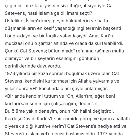
çılgın bir müzik furyasının sivrilttiği şahsiyetiyle Cat
Setevens, nasıl İslam’a geldi. imanı seçti?
Üstelik o, İslam’a karşı peşin hükümlerin ve hatta
düşmanlıkların en kesif yaşandığı İngiltere’nin başkenti
Londra’daydı ve bir İngiliz vatandaşıydı. Ama, Kurân
mucizesi onu o şartlar altında ve orada da kurtarabilirdi.
Çünkü Cat Stevens; bütün maddî refahına rağmen mutlu
olamıyor ve bir şeylerin eksildiğini gönlünün
derinliklerinde duyuyordu.
1976 yılında bir kaza sonrası boğulmak üzere olan Cat
Stevens, kendisini kurtarması için Allah’a yalvarmış ve
yıllar sonra VH1 kanalında o anı şöyle anlatmıştır:
«Bir anda kendimi tuttum ve “Oh, Allah’ım, eğer beni
kurtarırsan senin için çalışacağım, dedim”.»
Bu ölüme yakın deneyim, onun rûh halini değiştirdi.
Kardeşi David, Kudüs’te bir camide görüp ve içimi rahatlattı
diyerek aldığı Kurân-ı Kerîm’i Cat Stevens’e hediye etti ve
Stevens’in İslamiyet’e geçişi başlamış oldu. 1977 yılında