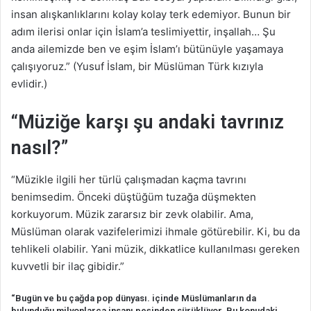
insan alışkanlıklarını kolay kolay terk edemiyor. Bunun bir
adım ilerisi onlar için İslam’a teslimiyettir, inşallah… Şu
anda ailemizde ben ve eşim İslam’ı bütünüyle yaşamaya
çalışıyoruz.” (Yusuf İslam, bir Müslüman Türk kızıyla
evlidir.)
“Müziğe karşı şu andaki tavrınız
nasıl?”
“Müzikle ilgili her türlü çalışmadan kaçma tavrını
benimsedim. Önceki düştüğüm tuzağa düşmekten
korkuyorum. Müzik zararsız bir zevk olabilir. Ama,
Müslüman olarak vazifelerimizi ihmale götürebilir. Ki, bu da
tehlikeli olabilir. Yani müzik, dikkatlice kullanılması gereken
kuvvetli bir ilaç gibidir.”
“Bugün ve bu çağda pop dünyası. içinde Müslümanların da
bulunduğu milyonlarca insanı peşinden sürüklüyor. Bu konudaki