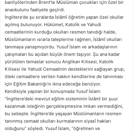
banliyölerinden Brent’te Müslüman çocukları için özel bir
anaokulunu faaliyete geçirdi.
İngiltere’de şu sıralarda İslâmî öğretim yapan özel okullar
açılmış bulunuyor. Hükümet, Katolik ve Yahudi
cemaatlerinin kurduğu okulları resmen tanıdığı halde,
Müslümanların ısrarla taleplerine rağmen, İslâmî okulları
tanımaya yanaşmıyordu. Yusuf İslam ve arkadaşlarının
çalışmaları bu açıdan büyük önem taşıyor. Şu ana kadar
yürütülen temaslar sonucu Anglikan Kilisesi, Katolik
Kilisesi ile Yahudi Cemaatinin desteklerini sağlayan grup,
öteki cemaatlere verilen hakkın kendilerine de tanınması
için Eğitim Bakanlığı’nı ikna edeceğe benziyor.
Kendisiyle yapılan bir konuşmada Yusuf İslam:
“İngiltere’deki mevcut eğitim sisteminin İslâmî bir şuur
kazanmak isteğinin gerçekleşmesine imkan vermediğini,
bu sebeple. İngiltere’de yaşayan Müslümanların resmen
tanınmış cemaat okulları kurmalarının siyasî hakları
olduğunu” söyledi. Yusuf İslam, “öğretmen ve