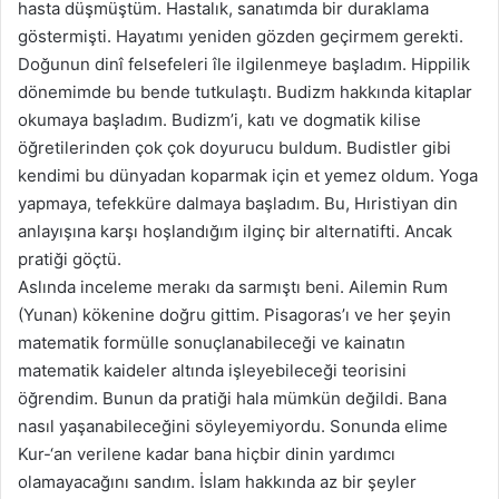
hasta düşmüştüm. Hastalık, sanatımda bir duraklama
göstermişti. Hayatımı yeniden gözden geçirmem gerekti.
Doğunun dinî felsefeleri île ilgilenmeye başladım. Hippilik
dönemimde bu bende tutkulaştı. Budizm hakkında kitaplar
okumaya başladım. Budizm’i, katı ve dogmatik kilise
öğretilerinden çok çok doyurucu buldum. Budistler gibi
kendimi bu dünyadan koparmak için et yemez oldum. Yoga
yapmaya, tefekküre dalmaya başladım. Bu, Hıristiyan din
anlayışına karşı hoşlandığım ilginç bir alternatifti. Ancak
pratiği göçtü.
Aslında inceleme merakı da sarmıştı beni. Ailemin Rum
(Yunan) kökenine doğru gittim. Pisagoras’ı ve her şeyin
matematik formülle sonuçlanabileceği ve kainatın
matematik kaideler altında işleyebileceği teorisini
öğrendim. Bunun da pratiği hala mümkün değildi. Bana
nasıl yaşanabileceğini söyleyemiyordu. Sonunda elime
Kur-‘an verilene kadar bana hiçbir dinin yardımcı
olamayacağını sandım. İslam hakkında az bir şeyler