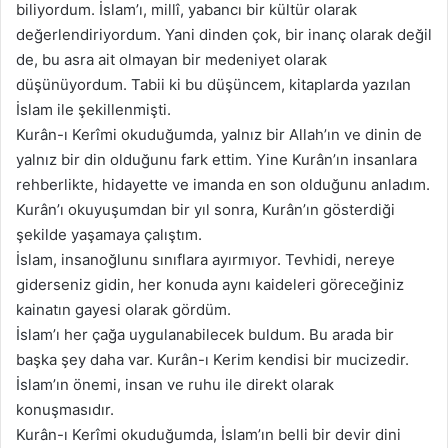
biliyordum. İslam’ı, millî, yabancı bir kültür olarak
değerlendiriyordum. Yani dinden çok, bir inanç olarak değil
de, bu asra ait olmayan bir medeniyet olarak
düşünüyordum. Tabii ki bu düşüncem, kitaplarda yazılan
İslam ile şekillenmişti.
Kurân-ı Kerîmi okuduğumda, yalnız bir Allah’ın ve dinin de
yalnız bir din olduğunu fark ettim. Yine Kurân’ın insanlara
rehberlikte, hidayette ve imanda en son olduğunu anladım.
Kurân’ı okuyuşumdan bir yıl sonra, Kurân’ın gösterdiği
şekilde yaşamaya çalıştım.
İslam, insanoğlunu sınıflara ayırmıyor. Tevhidi, nereye
giderseniz gidin, her konuda aynı kaideleri göreceğiniz
kainatın gayesi olarak gördüm.
İslam’ı her çağa uygulanabilecek buldum. Bu arada bir
başka şey daha var. Kurân-ı Kerim kendisi bir mucizedir.
İslam’ın önemi, insan ve ruhu ile direkt olarak
konuşmasıdır.
Kurân-ı Kerîmi okuduğumda, İslam’ın belli bir devir dini