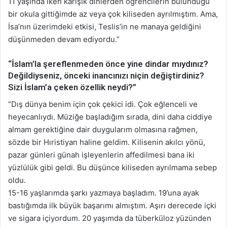
11 yaşında iken karışık dinlerden öğrencilerin bulunduğu
bir okula gittiğimde az veya çok kiliseden ayrılmıştım. Ama,
İsa’nın üzerimdeki etkisi, Teslis’in ne manaya geldiğini
düşünmeden devam ediyordu.”
“İslam’la şereflenmeden önce yine dindar mıydınız?
Değildiyseniz, önceki inancınızı niçin değiştirdiniz?
Sizi İslam’a çeken özellik neydi?”
“Dış dünya benim için çok çekici idi. Çok eğlenceli ve
heyecanlıydı. Müziğe başladığım sırada, dini daha ciddiye
almam gerektiğine dair duygularım olmasına rağmen,
sözde bir Hıristiyan haline geldim. Kilisenin akılcı yönü,
pazar günleri günah işleyenlerin affedilmesi bana iki
yüzlülük gibi geldi. Bu düşünce kiliseden ayrılmama sebep
oldu.
15-16 yaşlarımda şarkı yazmaya başladım. 19’una ayak
bastığımda ilk büyük başarımı almıştım. Aşırı derecede içki
ve sigara içiyordum. 20 yaşımda da tüberküloz yüzünden