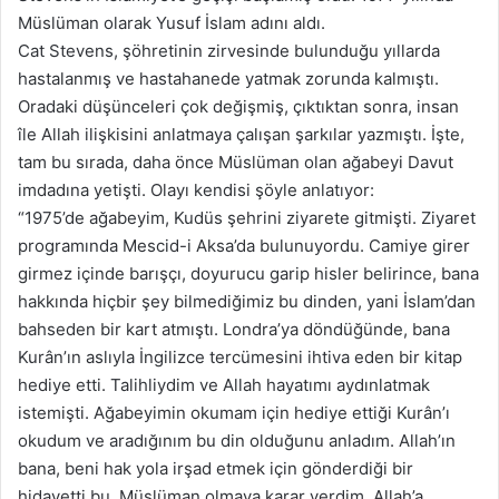
Müslüman olarak Yusuf İslam adını aldı.
Cat Stevens, şöhretinin zirvesinde bulunduğu yıllarda
hastalanmış ve hastahanede yatmak zorunda kalmıştı.
Oradaki düşünceleri çok değişmiş, çıktıktan sonra, insan
île Allah ilişkisini anlatmaya çalışan şarkılar yazmıştı. İşte,
tam bu sırada, daha önce Müslüman olan ağabeyi Davut
imdadına yetişti. Olayı kendisi şöyle anlatıyor:
“1975’de ağabeyim, Kudüs şehrini ziyarete gitmişti. Ziyaret
programında Mescid-i Aksa’da bulunuyordu. Camiye girer
girmez içinde barışçı, doyurucu garip hisler belirince, bana
hakkında hiçbir şey bilmediğimiz bu dinden, yani İslam’dan
bahseden bir kart atmıştı. Londra’ya döndüğünde, bana
Kurân’ın aslıyla İngilizce tercümesini ihtiva eden bir kitap
hediye etti. Talihliydim ve Allah hayatımı aydınlatmak
istemişti. Ağabeyimin okumam için hediye ettiği Kurân’ı
okudum ve aradığınım bu din olduğunu anladım. Allah’ın
bana, beni hak yola irşad etmek için gönderdiği bir
hidayetti bu. Müslüman olmaya karar verdim. Allah’a