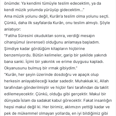
önümde: Ya kendimi tümüyle teslim edecektim, ya da
kendi müzik yolumda yürüyüp gidecektim…”
Ama müzik yolunu değil, Kurân’a teslim olma yolunu seçti.
Çünkü, daha ilk sayfalarda Kurân, onu teslim almıştı. Şöyle
anlatıyor:
“Fatiha Süresini okuduktan sonra, verdiği mesajın
cihanşümul (evrensel) olduğunu anlamaya başladım.
Şimdiye kadar gördüğüm kitapların hiçbirine
benzemiyordu. Bütün kelimeler, garip bir şekilde yakındı
bana sanki. İçimi bir yakınlık ve erime duygusu kapladı.
Okyanusunu bulmuş bir ırmak gibiydim.”
“Kurân, her şeyin üzerinde dosdoğru ve apaçık olup
herkesin anlayabileceği kadar sadedir. Muhakkak ki, Allah
tarafından gönderilmiştir ve hiçbir fani tarafından da taklit
edilemeyecektir. Çünkü, olduğu gibi gerçektir. Makul bir
dünyada İslam da sadakat kabul görecektir. Fakat insanlığın
hepsi makul değil ki. Her birimiz, aklımızın yettiği kadar ve
pek de mükemmel olmayan yollarda, en iyi bildiğimiz gibi