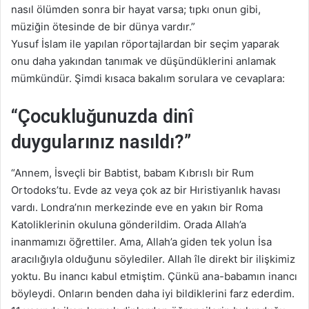
nasıl ölümden sonra bir hayat varsa; tıpkı onun gibi,
müziğin ötesinde de bir dünya vardır.”
Yusuf İslam ile yapılan röportajlardan bir seçim yaparak
onu daha yakından tanımak ve düşündüklerini anlamak
mümkündür. Şimdi kısaca bakalım sorulara ve cevaplara:
“Çocukluğunuzda dinî
duygularınız nasıldı?”
“Annem, İsveçli bir Babtist, babam Kıbrıslı bir Rum
Ortodoks’tu. Evde az veya çok az bir Hıristiyanlık havası
vardı. Londra’nın merkezinde eve en yakın bir Roma
Katoliklerinin okuluna gönderildim. Orada Allah’a
inanmamızı öğrettiler. Ama, Allah’a giden tek yolun İsa
aracılığıyla olduğunu söylediler. Allah île direkt bir ilişkimiz
yoktu. Bu inancı kabul etmiştim. Çünkü ana-babamın inancı
böyleydi. Onların benden daha iyi bildiklerini farz ederdim.