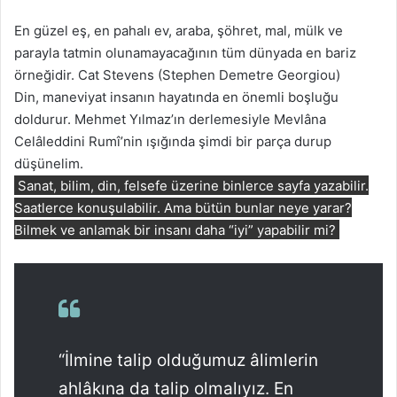
En güzel eş, en pahalı ev, araba, şöhret, mal, mülk ve
parayla tatmin olunamayacağının tüm dünyada en bariz
örneğidir. Cat Stevens (Stephen Demetre Georgiou)
Din, maneviyat insanın hayatında en önemli boşluğu
doldurur. Mehmet Yılmaz’ın derlemesiyle Mevlâna
Celâleddini Rumî’nin ışığında şimdi bir parça durup
düşünelim.
Sanat, bilim, din, felsefe üzerine binlerce sayfa yazabilir.
Saatlerce konuşulabilir. Ama bütün bunlar neye yarar?
Bilmek ve anlamak bir insanı daha “iyi” yapabilir mi?
“İlmine talip olduğumuz âlimlerin
ahlâkına da talip olmalıyız. En