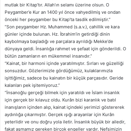
mutlak bir Kitap’tır. Allah’ın selamı üzerine olsun. O
Peygamber’e Kur an 1400 yıl önce vahyedilmiş ve ondan
önceki her peygamber bu Kitap’ta tasdik edilmiştir.”
“Son peygamber Hz. Muhammed (s.a.v.), cahillik ve kara
günler içinde bulunan. Hz. İbrahim’in getirdiği dinin
kaybolmaya başladığı ve parçalara ayrıldığı Mekke’de
dünyaya geldi. İnsanlığa rahmet ve şefaat için gönderildi. O
bütün zamanların en mükemmel insanıdır.”
“Kainat, bir harmoni içinde yaratılmıştır. Sırları ve güzelliği
sonsuzdur. Gözlerimizle gördüğümüz, kulaklarımızla
işittiğimiz, sadece bu kainatın bir küçük parçasıdır. Geride
kalanları pek işitemiyoruz.”
“İnsanoğlu gerçeği bilmek için yaratıldı ve İslam insanlık
için gerçek bir kılavuz oldu. Kurân bizi karanlık ve batıl
inanışların içinden alıp, kainat içindeki yerimizi göstererek
aydınlığa çıkarmıştır. Gerçek ışığı arayanlar için Kurân
yeterlidir ve onu doğru yola iletir. İnsanlık büyük bir ailedir,
fakat aşmamız gereken birçok engeller vardır. Nefsimizin