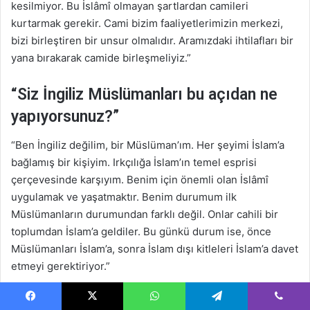
kesilmiyor. Bu İslâmî olmayan şartlardan camileri
kurtarmak gerekir. Cami bizim faaliyetlerimizin merkezi,
bizi birleştiren bir unsur olmalıdır. Aramızdaki ihtilafları bir
yana bırakarak camide birleşmeliyiz.”
“Siz İngiliz Müslümanları bu açıdan ne
yapıyorsunuz?”
“Ben İngiliz değilim, bir Müslüman’ım. Her şeyimi İslam’a
bağlamış bir kişiyim. Irkçılığa İslam’ın temel esprisi
çerçevesinde karşıyım. Benim için önemli olan İslâmî
uygulamak ve yaşatmaktır. Benim durumum ilk
Müslümanların durumundan farklı değil. Onlar cahili bir
toplumdan İslam’a geldiler. Bu günkü durum ise, önce
Müslümanları İslam’a, sonra İslam dışı kitleleri İslam’a davet
etmeyi gerektiriyor.”
“İngiltere’deki gayr-ı müslimler arasında İslam’ı yayma
Facebook
X
WhatsApp
Telegram
Viber