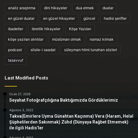
analiz araştırma
dini hikayeler
dua etmek
dualar
en güzel dualar
en güzel hikayeler
güncel
hadisi şerifler
ibadetler
ibretlik hikayeler
Köşe Yazıları
köşe yazıları alıntılar
müslüman olmak
namaz kılmak
podcast
silsile-i saadat
süleyman hilmi tunahan sözleri
tasavvuf
Last Modified Posts
Ocak 27, 2026
Seyahat Fotoğrafçılığına Baktığımızda Gördüklerimiz
Ağustos 3, 2022
Takva(Emirlere Uyma Günahtan Kaçınma) Vera (Haram, Helal
Şüphelilerden Sakınmak) Zühd (Dünyaya Rağbet Etmemek)
ile ilgili Hadis’ler
Ağustos 3, 2022