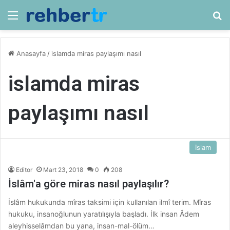
Menü
Ar
Anasayfa
/
islamda miras paylaşımı nasıl
islamda miras
paylaşımı nasıl
İslam
Editor
Mart 23, 2018
0
208
İslâm'a göre miras nasıl paylaşılır?
İslâm hukukunda mîras taksimi için kullanılan ilmî terim. Mîras
hukuku, insanoğlunun yaratılışıyla başladı. İlk insan Âdem
aleyhisselâmdan bu yana, insan-mal-ölüm…