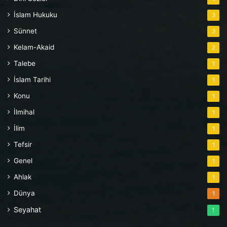
İslam Hukuku
3
Sünnet
3
Kelam-Akaid
2
Talebe
1
İslam Tarihi
1
Konu
1
İlmihal
1
İlim
1
Tefsir
1
Genel
1
Ahlak
1
Dünya
1
Seyahat
1