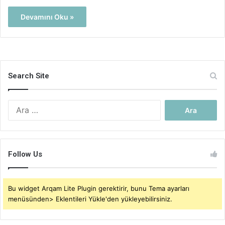
Devamını Oku »
Search Site
Arama:
Follow Us
Bu widget Arqam Lite Plugin gerektirir, bunu Tema ayarları
menüsünden> Eklentileri Yükle'den yükleyebilirsiniz.