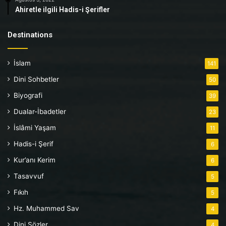
Ahiretle ilgili Hadis-i Şerifler
Destinations
İslam
141
Dini Sohbetler
50
Biyografi
39
Dualar-İbadetler
23
İslâmi Yaşam
11
Hadis-i Şerif
6
Kur’anı Kerim
6
Tasavvuf
5
Fıkıh
5
Hz. Muhammed Sav
4
Dini Sözler
4