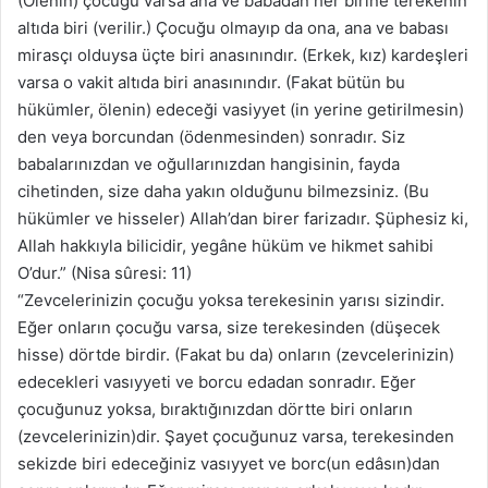
(Ölenin) çocuğu varsa ana ve babadan her birine terekenin
altıda biri (verilir.) Çocuğu olmayıp da ona, ana ve babası
mirasçı olduysa üçte biri anasınındır. (Erkek, kız) kardeşleri
varsa o vakit altıda biri anasınındır. (Fakat bütün bu
hükümler, ölenin) edeceği vasiyyet (in yerine getirilmesin)
den veya borcundan (ödenmesinden) sonradır. Siz
babalarınızdan ve oğullarınızdan hangisinin, fayda
cihetinden, size daha yakın olduğunu bilmezsiniz. (Bu
hükümler ve hisseler) Allah’dan birer farizadır. Şüphesiz ki,
Allah hakkıyla bilicidir, yegâne hüküm ve hikmet sahibi
O’dur.” (Nisa sûresi: 11)
“Zevcelerinizin çocuğu yoksa terekesinin yarısı sizindir.
Eğer onların çocuğu varsa, size terekesinden (düşecek
hisse) dörtde birdir. (Fakat bu da) onların (zevcelerinizin)
edecekleri vasıyyeti ve borcu edadan sonradır. Eğer
çocuğunuz yoksa, bıraktığınızdan dörtte biri onların
(zevcelerinizin)dir. Şayet çocuğunuz varsa, terekesinden
sekizde biri edeceğiniz vasıyyet ve borc(un edâsın)dan