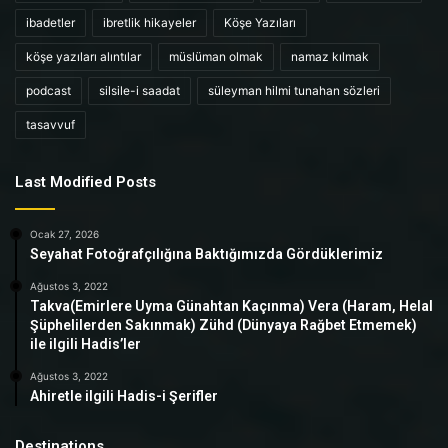
ibadetler
ibretlik hikayeler
Köşe Yazıları
köşe yazıları alıntılar
müslüman olmak
namaz kılmak
podcast
silsile-i saadat
süleyman hilmi tunahan sözleri
tasavvuf
Last Modified Posts
Ocak 27, 2026
Seyahat Fotoğrafçılığına Baktığımızda Gördüklerimiz
Ağustos 3, 2022
Takva(Emirlere Uyma Günahtan Kaçınma) Vera (Haram, Helal
Şüphelilerden Sakınmak) Zühd (Dünyaya Rağbet Etmemek)
ile ilgili Hadis’ler
Ağustos 3, 2022
Ahiretle ilgili Hadis-i Şerifler
Destinations