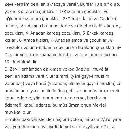
Zevil-erhâm denilen akrabaya verilir. Bunlar 10 sınıf olup,
yakınlık sırası ile şunlardır: 1-Kızlarının çocukları ve
oğlunun kızlarının çocukları, 2-Cedd-i fâsid ve Cedde-i
faside, (Arada ana bulunan dede ve nineler) 3-Kız kardeş
çocukları, 4-Anadan kardeş çocukları, 5-Erkek kardeş
kızları, 6-Amca kızları, 7-Anadan amca ve çocukları, 8-
Teyzeler ve ana-babanın dayıları ve bunların çocukları, 9-
Dayılar ve ananın-babanın halaları ve bunların çocukları.
10-Beytülmâldir.
D-Zevil-erhâmdan da kimse yoksa (Mevlel-muvâlât)
denilen adama verilir. Bir zımmî, (yâni gayr-i müslim
vatandaş) veya harbî (vatandaş olmayan gayr-i müslim) bir
müslümanın yardımı ile îmâna gelir ve bu müslümanı velî
kabul ederse, yâni onun emrine girerse, borçlarını
ödemeği kabul ederse, bu müslüman onun Mevlel-
muvâlâtı olur.
E-Yukarıdaki vârislerden hiç biri yoksa, mîrasın 2/3’si yine
vasiyete harcanır. Vasiyeti de yoksa, meyyit zımmî olsa