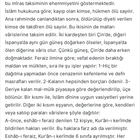
bu mîras taksiminin ehemmiyetini göstermektedir.
İslâm hukukuna göre; kayıp olan kimse, hükmen ölü sayılır.
Ana rahminde canlandıktan sonra, öldürülüp diyeti verilen
kimse de takdîren ölü sayılır. Bu ikisinin de malları
vârislerine taksim edilir. İki kardeşten biri Çin’de, diğeri
İspanya’da aynı gün güneş doğarken ölseler, İspanya’da
ölen diğerine vâris olur. Çünkü güneş, Çin’de daha erken
doğmaktadır. Feraiz ilmine göre; vefat edenin bıraktığı
maldan ve mülkten, sıra ile şu işler yapılır: 1-Hiç bir
dağıtma yapmadan önce cenazenin kefenleme ve defn
masrafları verilir. 2-Kalanın hepsinden borçları ödenir. 3-
Geriye kalan mal-mülk piyasaya göre değerlendirilip, üçe
bölünür. Bir kısmı ile, İslâm dînine uygun vasiyetleri yerine
getirilir. Diğer iki kısım eşyanın, değerlerine göre, kendileri
veya satılıp paraları vârislere şöyle dağıtılır:
A-önce, eshâb-ı feraiz denilen 12 kişiye, Kur’ân-ı kerîmde
bildirilen hakları verilir. Bu haklara farz adı da verilmiştir.
Eshâb-ı feraiz, Kur’ân-ı kerîmde 6 sınıfa ayrılmıştır. Her