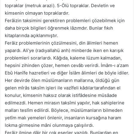
topraklar (metruk arazi). 5-Ölü topraklar. Devletin ve
kimsenin olmayan topraklardır.
Ferâizin taksimini gerektiren problemleri çözebilmek için
daha birçok bilgileri öğrenmek lâzımdır. Bunlar fıkıh
kitaplarında açıklanmıştır.
Ferâiz problemlerinin çözülmesini, din âlimleri hemen
yapardı. Ali’ye (radıyallahü anh) minberde iken en karışık
problemleri sorarlardı. Kâğıda, kaleme lüzum kalmadan,
hepsini zihinden çözer, hemen cevâb verirdi. İmâm-ı a’zam
Ebû Hanîfe hazretleri ve diğer İslâm âlimleri de böyle idiler.
Her devirde ölen müslümanların mallarına, öldüğü gün
gelen mîrâs taksîm işleri ile vazîfeli kâdılartarafından el
konulur, kimsenin haksız olarak istifâdesine müsâade
edilmezdi. Hemen mirasın taksîmi yapılır, hak sahiplerine
malları teslîm edilirdi. Böylece, müslümanların bilmeden
yetîm malı yemeleri önlenir, insanların kursağına haram
lokma girmesine mâni olunmaya çalışılırdı.
Ferâiz ilmine dâir bir çok eserler yazıldı. Bunlardan en