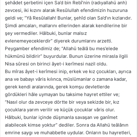
şehâdet şerbetini içen Sa’d bin Rebî’nin (radıyallahü anh)
zevcesi, iki kızını alarak Resûlullah efendimizin huzuruna
geldi ve; “Yâ Resûlallah! Bunlar, şehîd olan Sa’d’ın kızlarıdır.
Şimdi amcaları, mallarını ellerinden alarak kendilerine bir
şey vermediler. Hâlbuki, bunlar malsız
evlenemeyeceklerdir” diyerek durumlarını arzetti.
Peygamber efendimiz de; “Allahü teâlâ bu mes’elede
hükmünü bildirir” buyurdular. Bunun üzerine mirasla ilgili
Nisa sûresi on birinci âyet-i kerîmesi nazil oldu.
Bu mîras âyet-i kerîmesi inip, erkek ve kız çocukları, ayrıca
ana ve babayı vâris kılınca, müslümanlar o zamana kadar,
gerek kendi aralarında, gerek komşu devletlerde
gördükleri hâle uymayan bu taksime hayret ettiler ve;
“Nasıl olur da zevceye dörtte bir veya sekizde bir, kız
çocuklara yarım verilir ve küçük çocuklar vâris olur.
Hâlbuki, bunlar içinde düşmanla savaşan ve ganîmet
alabilecek kimse yoktur” dediler. Sonra da Allahü teâlânın
emrine saygı ve muhabbetle uydular. Onların bu hayretleri,