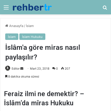
Menü
Ar
Anasayfa
/
İslam
İslam
İslam Hukuku
İslâm'a göre miras nasıl
paylaşılır?
Bir
Editor
Mart 23, 2018
0
207
e-
8 dakika okuma süresi
posta
göndermek
Feraiz ilmi ne demektir? –
İslâm’da mîras Hukuku