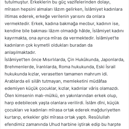
tutulmuştur. Erkeklerin bu güç vazifelerinden dolayı,
mîrasın hepsini almaları lâzım gelirken, İslâmiyet kadınlara
iltimas ederek, erkeğe verilenin yarısını da onlara
vermektedir. Erkek, kadına bakmağa mecbur, kadının ise,
kendine bile bakması lâzım olmadığı hâlde, İslâmiyet kadını
kayırmakta, ona ayrıca mîras da vermektedir. İslâmiyet’te
kadınların çok kıymetli oldukları buradan da
anlaşılmaktadır.
İslâmiyet’ten önce Mısırlılarda, Çin Hukûkunda, Japonlarda,
Brehmenlerde, İranlılarda, Roma hukukunda, Eski İsrail
hukukunda kızlar, verasetten tamamen mahrum idi.
Arablarda eli silâh tutmayan, memleketini müdâfaa
edemiyen küçük çocuklar, kızlar, kadınlar vâris olamazdı.
Ölen kimsenin malı-mülkü, en yakınlarından erkek olup,
harp edebilecek yaşta olanlara verilirdi. İslâm dîni, küçük
çocukları ve kadınları mîrasa ortak ederek mağduriyetten
kurtarıp, erkekler gibi mîrasa ortak yaptı. Resûlullah
efendimiz zamanında Uhud harbine iştirak edip bu harpte