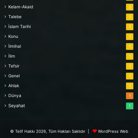
Kelam-Akaid
2
Talebe
1
İslam Tarihi
1
Konu
1
İlmihal
1
İlim
1
Tefsir
1
Genel
1
Ahlak
1
Dünya
1
Seyahat
1
© Telif Hakkı 2026, Tüm Hakları Saklıdır |
WordPress Web