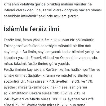
kimsenin vefatıyla geride bıraktığı malının vârislerine
ihtiyarî olarak değil de, zarurî olarak doğmuş hakları olması
sebebiyle intikâlidir” şeklinde açıklamışlardır.
İslâm’da ferâiz ilmi
Ferâiz ilmi, fıkhın yâni İslâm hukukunun bir bölümüdür.
Fakat şeref ve fazîleti sebebiyle müstakil bir ilim dalı
sayılmıştır. Bu ilmin, sayılamıyacak kadar âlimleri yetişti ve
kitapları yazıldı. Emevî, Abbasî ve Osmanlılar zamanında,
mîras taksimi, ferâiz ilmine göre yapıldı.
Ferâiz ilminin kaynakları; Kur’ân-ı kerîm, hadîs-i şerîfler ve
icmâ-ı ümmet (Eshâb-ı kiramın ve müctehid âlimlerin
sözbirliği)dir. Nisa sûresi 7-13. âyetleri ile 33. ve 176.
âyetleri, mîras taksimindeki hak (hisse) sahiplerini
açıklamaktadır. Bekara sûresi 180-182. ve 233 ile
240.âyetleri ve Mâide sûresi 106-108. âyetleri ve Enfâl
sûresi 72-75. âyetlerinde mîras hukukunun genel