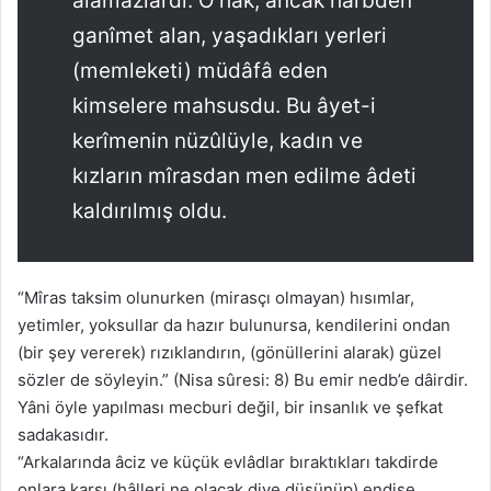
alamazlardı. O hak, ancak harbden
ganîmet alan, yaşadıkları yerleri
(memleketi) müdâfâ eden
kimselere mahsusdu. Bu âyet-i
kerîmenin nüzûlüyle, kadın ve
kızların mîrasdan men edilme âdeti
kaldırılmış oldu.
“Mîras taksim olunurken (mirasçı olmayan) hısımlar,
yetimler, yoksullar da hazır bulunursa, kendilerini ondan
(bir şey vererek) rızıklandırın, (gönüllerini alarak) güzel
sözler de söyleyin.” (Nisa sûresi: 8) Bu emir nedb’e dâirdir.
Yâni öyle yapılması mecburi değil, bir insanlık ve şefkat
sadakasıdır.
“Arkalarında âciz ve küçük evlâdlar bıraktıkları takdirde
onlara karşı (hâlleri ne olacak diye düşünüp) endişe