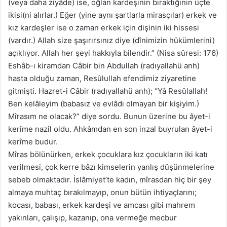
(veya daha ziyâde) ise, oğlan kardeşinin bıraktığının üçte
ikisi(ni alırlar.) Eğer (yine aynı şartlarla mirasçılar) erkek ve
kız kardeşler ise o zaman erkek için dişinin iki hissesi
(vardır.) Allah size şaşırırsınız diye (dînimizin hükümlerini)
açıklıyor. Allah her şeyi hakkıyla bilendir.” (Nisa sûresi: 176)
Eshâb-ı kiramdan Câbir bin Abdullah (radıyallahü anh)
hasta olduğu zaman, Resûlullah efendimiz ziyaretine
gitmişti. Hazret-i Câbir (radıyallahü anh); “Yâ Resûlallah!
Ben kelâleyim (babasız ve evlâdı olmayan bir kişiyim.)
Mîrasım ne olacak?” diye sordu. Bunun üzerine bu âyet-i
kerîme nazil oldu. Ahkâmdan en son inzal buyrulan âyet-i
kerîme budur.
Mîras bölünürken, erkek çocuklara kız çocukların iki katı
verilmesi, çok kerre bâzı kimselerin yanlış düşünmelerine
sebeb olmaktadır. İslâmiyet’te kadın, mîrasdan hiç bir şey
almaya muhtaç bırakılmayıp, onun bütün ihtiyaçlarını;
kocası, babası, erkek kardeşi ve amcası gibi mahrem
yakınları, çalışıp, kazanıp, ona vermeğe mecbur