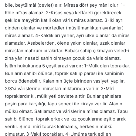
bile, beytülmâl (devlet) alır. Mîrasa dört şey mâni olur: 1-
Köle mîras alamaz. 2-Kısas veya keffâreti gerektirecek
şekilde meyyitin katili olan vâris mîras alamaz. 3-İki ayrı
dinden olanlar ve mürtedler (müslümanlıktan ayrılanlar)
mîras alamaz. 4-Kaldıkları yerler, ayrı ülke olanlar da mîras
alamazlar. Asabelerden, ölene yakın olanlar, uzak olanları
mirastan mahrum bırakırlar. Babası sahip çıkmayan veled-i
zina yâni nesebi sahih olmayan çocuk da vâris olamaz.
İslâm hukukunda 5 çeşit arazi vardır: 1-Mülk olan topraklar.
Bunların sahibi ölünce, toprak satılıp parası ile sahibinin
borcu ödenebilir. Kalanının üçte birinden vasiyeti yapılır.
2/3’si vârislerine, mirasları miktarında verilir. 2-Mîrî
topraklardır ki, mülkiyeti devlete aittir. Bunlar şahıslara
peşin para karşılığı, tapu senedi ile kiraya verilir. Alanın
mülkü olmaz. Satılamaz ve vârislerine mîras olamaz. Tapu
sahibi ölünce, toprak erkek ve kız çocuklarına eşit olarak
verilir. Şimdi mîrî toprak kalmamış, herkesin mülkü
olmuştur. 3-Vakıf toprakları, 4-Umûma terk edilen