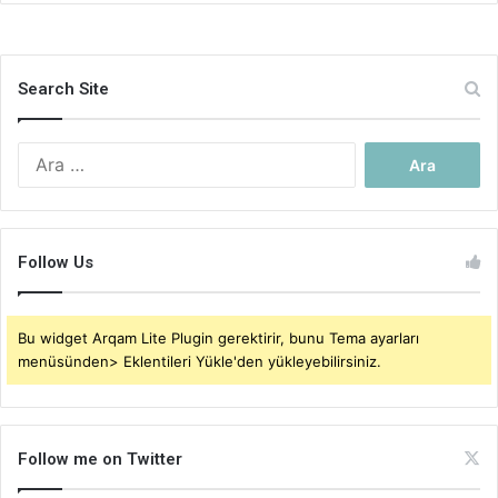
Search Site
Arama:
Follow Us
Bu widget Arqam Lite Plugin gerektirir, bunu Tema ayarları
menüsünden> Eklentileri Yükle'den yükleyebilirsiniz.
Follow me on Twitter