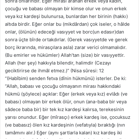
sonra onlarındır. Eğer mirası aranan erkek veya kadın,
çocuğu ve babası olmayan bir kimse olur ve onun erkek
veya kız kardeşi bulunursa, bunlardan her birinin (hakkı)
altıda birdir. Eğer onlar bu (mikdârdan) çok iseler, o hâlde
onlar, (ölünün) edeceği vasıyyet ve borc(un edasır)dan
sonra üçte bîrde ortakdırlar. (Gerek vasıyyetde ve gerek
borç ikrarında, mirasçılara asla) zarar verici olmamalıdır.
(Bu emirler ve hükümler) Allah’tan (size) bir vasıyyettir.
Allah (her şey) hakkıyla bilendir, halimdir (Cezayı
geciktirirse de ihmâl etmez.)” (Nisa sûresi: 12
“(Habîbim) senden fetva (dînin hükmünü) isterler. De ki:
“Allah, babası ve çocuğu olmayanın mirası hakkındaki
hükmü (şöylece) açıklar: Eğer (erkek veya kız) evlâdı (ve
babası) olmayan bir erkek ölür, onun (ana-baba bir veya
sâdece baba bir) bir tek kız kardeşi kalırsa, terekesinin
yarısı onundur. Eğer (mîrasçı) erkek kardeş ise, çocuksuz
(ve babasız) ölen kız kardeşinin (vefatıyla) bıraktığı (nın
tamâmını alır.) Eğer (aynı şartlarla kalan) kız kardeş iki