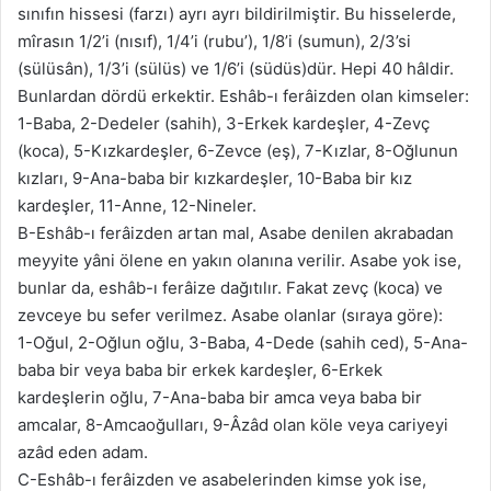
sınıfın hissesi (farzı) ayrı ayrı bildirilmiştir. Bu hisselerde,
mîrasın 1/2’i (nısıf), 1/4’i (rubu’), 1/8’i (sumun), 2/3’si
(sülüsân), 1/3’i (sülüs) ve 1/6’i (südüs)dür. Hepi 40 hâldir.
Bunlardan dördü erkektir. Eshâb-ı ferâizden olan kimseler:
1-Baba, 2-Dedeler (sahih), 3-Erkek kardeşler, 4-Zevç
(koca), 5-Kızkardeşler, 6-Zevce (eş), 7-Kızlar, 8-Oğlunun
kızları, 9-Ana-baba bir kızkardeşler, 10-Baba bir kız
kardeşler, 11-Anne, 12-Nineler.
B-Eshâb-ı ferâizden artan mal, Asabe denilen akrabadan
meyyite yâni ölene en yakın olanına verilir. Asabe yok ise,
bunlar da, eshâb-ı ferâize dağıtılır. Fakat zevç (koca) ve
zevceye bu sefer verilmez. Asabe olanlar (sıraya göre):
1-Oğul, 2-Oğlun oğlu, 3-Baba, 4-Dede (sahih ced), 5-Ana-
baba bir veya baba bir erkek kardeşler, 6-Erkek
kardeşlerin oğlu, 7-Ana-baba bir amca veya baba bir
amcalar, 8-Amcaoğulları, 9-Âzâd olan köle veya cariyeyi
azâd eden adam.
C-Eshâb-ı ferâizden ve asabelerinden kimse yok ise,