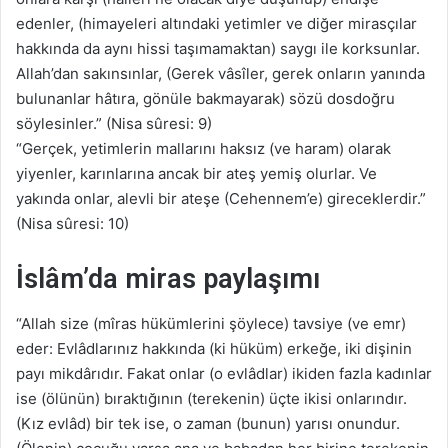
edenler, (himayeleri altındaki yetimler ve diğer mirasçılar
hakkında da aynı hissi taşımamaktan) saygı ile korksunlar.
Allah’dan sakınsınlar, (Gerek vâsîler, gerek onların yanında
bulunanlar hâtıra, gönüle bakmayarak) sözü dosdoğru
söylesinler.” (Nisa sûresi: 9)
“Gerçek, yetimlerin mallarını haksız (ve haram) olarak
yiyenler, karınlarına ancak bir ateş yemiş olurlar. Ve
yakında onlar, alevli bir ateşe (Cehennem’e) gireceklerdir.”
(Nisa sûresi: 10)
İslâm’da miras paylaşımı
“Allah size (mîras hükümlerini şöylece) tavsiye (ve emr)
eder: Evlâdlarınız hakkında (ki hüküm) erkeğe, iki dişinin
payı mikdârıdır. Fakat onlar (o evlâdlar) ikiden fazla kadınlar
ise (ölünün) bıraktığının (terekenin) üçte ikisi onlarındır.
(Kız evlâd) bir tek ise, o zaman (bunun) yarısı onundur.