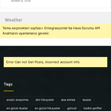
Mart 8, 2016
Weather
Tema seçenekleri sayfası> Entegrasyonlar'da Hava Durumu API
Anahtarını ayarlamanız gerekir.
Error Can not Get Posts, Incorrect account info.
Tags
analiz araştırma
dini hikayeler
dua etmek
dualar
en güzel dualar
en güzel hikayeler
güncel
hadisi şerifler