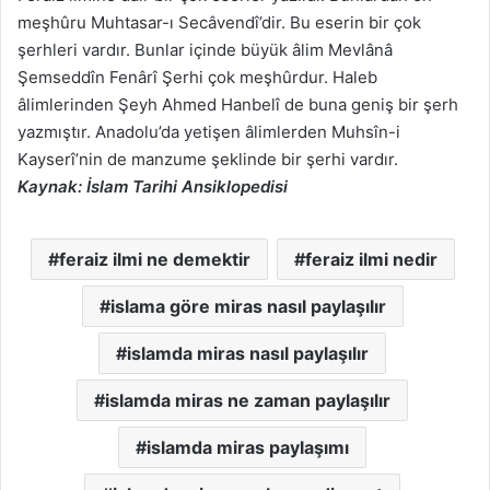
meşhûru Muhtasar-ı Secâvendî’dir. Bu eserin bir çok
şerhleri vardır. Bunlar içinde büyük âlim Mevlânâ
Şemseddîn Fenârî Şerhi çok meşhûrdur. Haleb
âlimlerinden Şeyh Ahmed Hanbelî de buna geniş bir şerh
yazmıştır. Anadolu’da yetişen âlimlerden Muhsîn-i
Kayserî’nin de manzume şeklinde bir şerhi vardır.
Kaynak: İslam Tarihi Ansiklopedisi
feraiz ilmi ne demektir
feraiz ilmi nedir
islama göre miras nasıl paylaşılır
islamda miras nasıl paylaşılır
islamda miras ne zaman paylaşılır
islamda miras paylaşımı