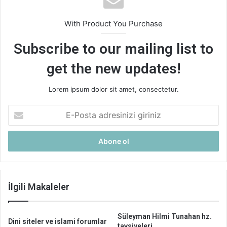
With Product You Purchase
Subscribe to our mailing list to
get the new updates!
Lorem ipsum dolor sit amet, consectetur.
E-
Posta
adresinizi
giriniz
İlgili Makaleler
Süleyman Hilmi Tunahan hz.
Dini siteler ve islami forumlar
tavsiyeleri