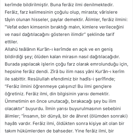
kerîmde bildirilmiştir. Buna ferâiz ilmi denilmektedir.
Ferâiz, farz kelimesinin çoğulu olup, mirasta; vârislere
tâyin olunan hisseler, paylar demektir. Âlimler, ferâiz ilmini:
“Vefat eden kimsenin bıraktığı malın, kimlere verileceğini
ve nasıl dağıtılacağını gösteren ilimdir” şeklinde tarif
ettiler.
Allahü teâlânın Kur’ân-ı kerîmde en açık ve en geniş
bildirdiği şey; ölüden kalan mirasın nasıl dağıtılacağıdır.
Burada yapılacak işlerin çoğu farz olarak emrolunduğu için,
hepsine ferâiz dendi. Zîrâ bu ilim nass yâni Kur’ân-ı kerîm
ile sabittir. Resûlullah efendimiz bir hadîs-i şerîfinde;
“Ferâiz ilmini öğrenmeye çalışınız! Bu ilmi gençlere
öğretiniz. Ferâiz ilmi, din bilgisinin yarısı demektir.
Ümmetimin en önce unutacağı, bırakacağı şey bu ilim
olacaktır” buyurdu. İlmin yarısı buyurulmasının sebebini
âlimler; “İnsanın, bir dünyâ, bir de âhıret (ölümden sonraki)
hayâtı vardır. Ferâiz ilmi, öldükten sonra kişiye ait olan bir
takım hükümlerden de bahseder. Yine ferâiz ilmi, bir