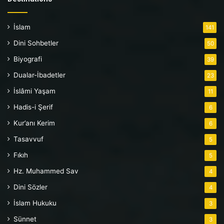
İslam
141
Dini Sohbetler
50
Biyografi
39
Dualar-İbadetler
23
İslâmi Yaşam
11
Hadis-i Şerif
6
Kur’anı Kerim
6
Tasavvuf
5
Fıkıh
5
Hz. Muhammed Sav
4
Dini Sözler
4
İslam Hukuku
3
Sünnet
3