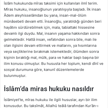
İslâm hukukunda mîras taksimi için kullanılan ilmî terim.
Mîras hukuku, insanoğlunun yaratılışıyla başladı. İlk insan
Âdem aleyhisselâmdan bu yana, insan-mal-ölüm
münâsebeti devam etti. İnsanoğlu, yaratıldığı günden beri
hayâtını sürdürebilmek için, mala, tabiattaki hissesine
devamlı ilgi duydu. Mal, insanın yaşama hakkından sonra
gelmektedir. Hattâ insan, vefatından sonra bile, malı ile
olan ilgisini devam ettirmek ve mallarını, ya hısımlarına
veya seçtiklerine bırakmak istemektedir, ölümden sonra
kişinin bıraktığı mal, mülk, para ve haklar başlı başına bir
ilim konusu olmuştur. Bu hususta her toplum, kendi dînî ve
sosyal durumuna göre, kanunî düzenlemelerde
bulunmuştur.
İslâm’da miras hukuku nasıldır
İslâmiyet’te, mîras hukuku ile ilgili hususlar, ayrı bir ilim
konusudur. Bu taksîmât, Allalhü teâlâ tarafından Kur’ân-ı