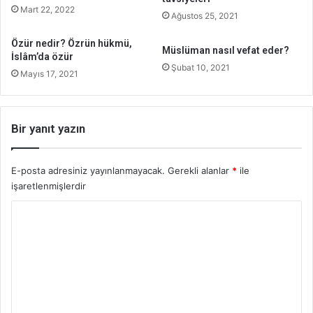
Mart 22, 2022
Ağustos 25, 2021
Özür nedir? Özrün hükmü,
Müslüman nasıl vefat eder?
İslâm’da özür
Şubat 10, 2021
Mayıs 17, 2021
Bir yanıt yazın
E-posta adresiniz yayınlanmayacak.
Gerekli alanlar
*
ile
işaretlenmişlerdir
Y
o
r
u
m