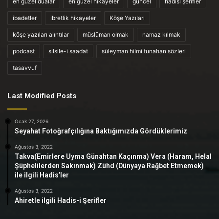
en güzel dualar
en güzel hikayeler
güncel
hadisi şerifler
ibadetler
ibretlik hikayeler
Köşe Yazıları
köşe yazıları alıntılar
müslüman olmak
namaz kılmak
podcast
silsile-i saadat
süleyman hilmi tunahan sözleri
tasavvuf
Last Modified Posts
Ocak 27, 2026
Seyahat Fotoğrafçılığına Baktığımızda Gördüklerimiz
Ağustos 3, 2022
Takva(Emirlere Uyma Günahtan Kaçınma) Vera (Haram, Helal
Şüphelilerden Sakınmak) Zühd (Dünyaya Rağbet Etmemek)
ile ilgili Hadis’ler
Ağustos 3, 2022
Ahiretle ilgili Hadis-i Şerifler