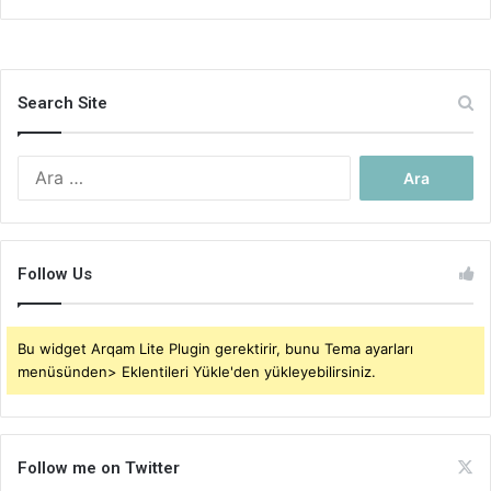
Search Site
Arama:
Follow Us
Bu widget Arqam Lite Plugin gerektirir, bunu Tema ayarları
menüsünden> Eklentileri Yükle'den yükleyebilirsiniz.
Follow me on Twitter