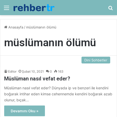
Menü
Ar
Anasayfa
/
müslümanın ölümü
müslümanın ölümü
Dini Sohbetler
Editor
Şubat 10, 2021
0
163
Müslüman nasıl vefat eder?
Müslüman nasıl vefat eder? Dünyada ip ve benzeri ile kendini
boğarak intihar eden kimse cehennemde kendini boğarak azab
olunur, bıçak…
Devamını Oku »