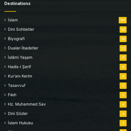
Destinations
İslam
141
Dini Sohbetler
50
Biyografi
39
Dualar-İbadetler
23
İslâmi Yaşam
11
Hadis-i Şerif
6
Kur’anı Kerim
6
Tasavvuf
5
Fıkıh
5
Hz. Muhammed Sav
4
Dini Sözler
4
İslam Hukuku
3