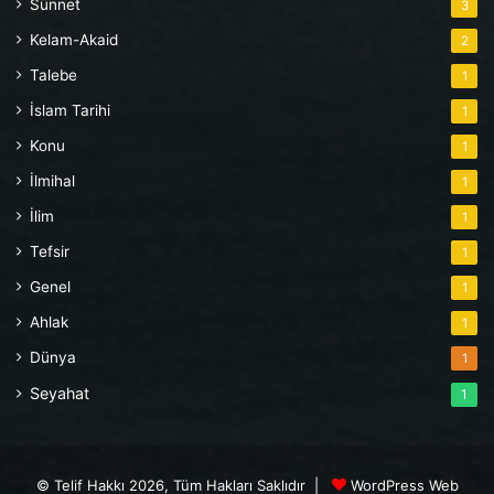
Sünnet
3
Kelam-Akaid
2
Talebe
1
İslam Tarihi
1
Konu
1
İlmihal
1
İlim
1
Tefsir
1
Genel
1
Ahlak
1
Dünya
1
Seyahat
1
© Telif Hakkı 2026, Tüm Hakları Saklıdır |
WordPress Web