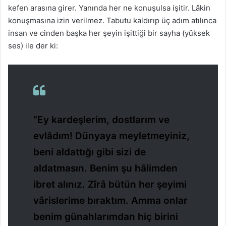
kefen arasına girer. Yanında her ne konuşulsa işitir. Lâkin
konuşmasına izin verilmez. Tabutu kaldırıp üç adım atılınca
insan ve cinden başka her şeyin işittiği bir sayha (yüksek
ses) ile der ki:
“Ey kardeşlerim, dostlarım ve
evlâdım! Dünyaya meyletmeyiniz,
beni aldattığı gibi sizi de
aldatmasın. Benim şu hâlimden
ibret alınız. Zîrâ bütün her şeyimi
vârislerime bıraktım. Amma onlar
benim günahlarımdan hiç birini