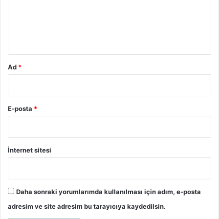
u
m
*
Ad
*
E-posta
*
İnternet sitesi
Daha sonraki yorumlarımda kullanılması için adım, e-posta
adresim ve site adresim bu tarayıcıya kaydedilsin.