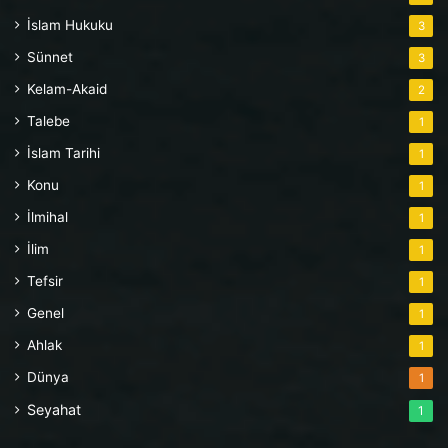
İslam Hukuku
3
Sünnet
3
Kelam-Akaid
2
Talebe
1
İslam Tarihi
1
Konu
1
İlmihal
1
İlim
1
Tefsir
1
Genel
1
Ahlak
1
Dünya
1
Seyahat
1