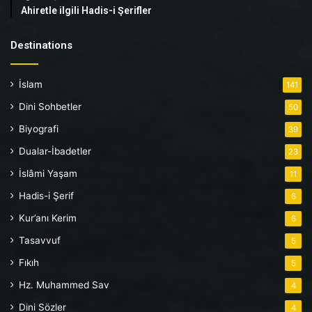
Ahiretle ilgili Hadis-i Şerifler
Destinations
İslam
141
Dini Sohbetler
50
Biyografi
39
Dualar-İbadetler
23
İslâmi Yaşam
11
Hadis-i Şerif
6
Kur’anı Kerim
6
Tasavvuf
5
Fıkıh
5
Hz. Muhammed Sav
4
Dini Sözler
4