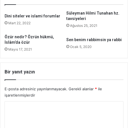
Süleyman Hilmi Tunahan hz.
Dini siteler ve islami forumlar
tavsiyeleri
Mart 22, 2022
Ağustos 25, 2021
Özür nedir? Özrün hükmü,
Sen benim rabbimsin ya rabbi
İslâm’da özür
Ocak 5, 2020
Mayıs 17, 2021
Bir yanıt yazın
E-posta adresiniz yayınlanmayacak.
Gerekli alanlar
*
ile
işaretlenmişlerdir
Y
o
r