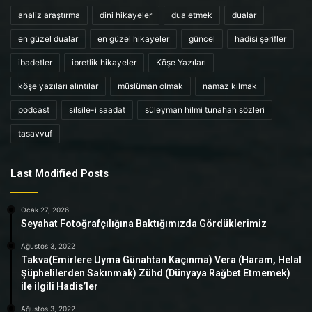
analiz araştırma
dini hikayeler
dua etmek
dualar
en güzel dualar
en güzel hikayeler
güncel
hadisi şerifler
ibadetler
ibretlik hikayeler
Köşe Yazıları
köşe yazıları alıntılar
müslüman olmak
namaz kılmak
podcast
silsile-i saadat
süleyman hilmi tunahan sözleri
tasavvuf
Last Modified Posts
Ocak 27, 2026
Seyahat Fotoğrafçılığına Baktığımızda Gördüklerimiz
Ağustos 3, 2022
Takva(Emirlere Uyma Günahtan Kaçınma) Vera (Haram, Helal
Şüphelilerden Sakınmak) Zühd (Dünyaya Rağbet Etmemek)
ile ilgili Hadis’ler
Ağustos 3, 2022