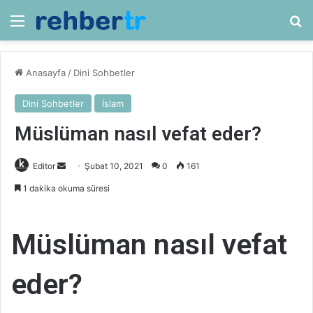
Menü
Ar
Anasayfa
/
Dini Sohbetler
Dini Sohbetler
İslam
Müslüman nasıl vefat eder?
Bir
Editor
Şubat 10, 2021
0
161
e-
1 dakika okuma süresi
posta
göndermek
Müslüman nasıl vefat
eder?