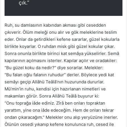
çık.”
Ruh, su damlasının kabından akması gibi cesedden
çıkıverir. Ölüm meleği onu alır ve gök meleklerine teslim
eder. Onlar da getirdikleri kefene sararlar, güzel kokularla
birlikte koyarlar. O ruhdan misk gibi güzel kokular çıkar.
Sonra onunla birlikte birinci kat semâya yükselirler. Semâ
kapılarının açılmasını isterler. Kapılar açılır ve oradakiler:
“Bu güzel koku da nedir?” diye sorarlar. Melekler:
“Bu falan oğlu falanın ruhudur” derler. Böylece yedi kat
semâyı geçip Allâhü Teâlâ’nın huzurunda dururlar.
Mü’min’in ruhu, kendisi için hazırlanan nimetleri ve
makamları görür. Sonra Allâhü Teâlâ buyurur ki:
“Onu toprağa iâde ediniz. Zîrâ ben onları topraktan
yarattım, yine ona iâde edeceğim. Hem de onları tekrar
ondan çıkaracağım.” Melekler onu alıp yeryüzüne inerler.
Ölünün cesedi yıkanıp kefene konulunca ruh, cesed ile