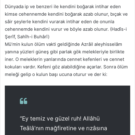
Dünyada ip ve benzeri ile kendini boğarak intihar eden
kimse cehennemde kendini boğarak azab olunur, bıçak ve
sâir şeylerle kendini vurarak intihar eden de onunla
cehennemde kendini vurur ve böyle azab olunur. (Hadîs-i
Şerîf, Sahîh-i Buhârî)
Mü’min kulun ölüm vakti geldiğinde Azrâil aleyhisselâm
yanına yüzleri güneş gibi parlak gök melekleriyle birlikte
iner. O meleklerin yanlarında cennet kefenleri ve cennet
kokuları vardır. Kefeni göz alabildiğine açarlar. Sonra ölüm
meleği gelip o kulun başı ucuna oturur ve der ki:
“Ey temiz ve güzel ruh! Allâhü
Teâlâ’nın mağfiretine ve rızâsına