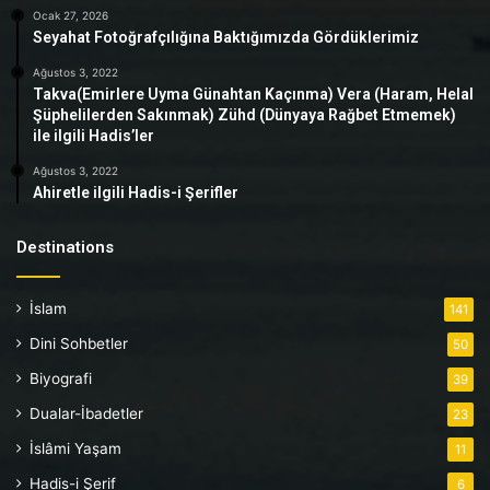
Ocak 27, 2026
Seyahat Fotoğrafçılığına Baktığımızda Gördüklerimiz
Ağustos 3, 2022
Takva(Emirlere Uyma Günahtan Kaçınma) Vera (Haram, Helal
Şüphelilerden Sakınmak) Zühd (Dünyaya Rağbet Etmemek)
ile ilgili Hadis’ler
Ağustos 3, 2022
Ahiretle ilgili Hadis-i Şerifler
Destinations
İslam
141
Dini Sohbetler
50
Biyografi
39
Dualar-İbadetler
23
İslâmi Yaşam
11
Hadis-i Şerif
6