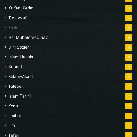
Kur’anı Kerim
6
Tasavvuf
5
Fıkıh
5
Hz. Muhammed Sav
4
Dini Sözler
4
İslam Hukuku
3
Sünnet
3
Kelam-Akaid
2
Talebe
1
İslam Tarihi
1
Konu
1
İlmihal
1
İlim
1
Tefsir
1