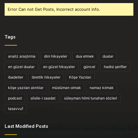
Error Can not Get Posts, Incorrect account info.
Tags
analiz araştırma
dini hikayeler
dua etmek
dualar
en güzel dualar
en güzel hikayeler
güncel
hadisi şerifler
ibadetler
ibretlik hikayeler
Köşe Yazıları
köşe yazıları alıntılar
müslüman olmak
namaz kılmak
podcast
silsile-i saadat
süleyman hilmi tunahan sözleri
tasavvuf
Last Modified Posts