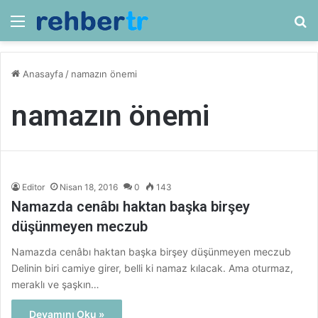
Menü
Ar
Anasayfa
/
namazın önemi
namazın önemi
Editor
Nisan 18, 2016
0
143
Namazda cenâbı haktan başka birşey
düşünmeyen meczub
Namazda cenâbı haktan başka birşey düşünmeyen meczub
Delinin biri camiye girer, belli ki namaz kılacak. Ama oturmaz,
meraklı ve şaşkın…
Devamını Oku »