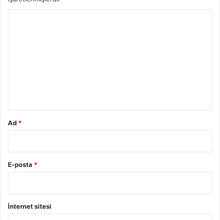
Y
o
r
u
m
*
Ad
*
E-posta
*
İnternet sitesi