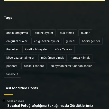
Tags
analiz araştırma
dini hikayeler
dua etmek
dualar
en güzel dualar
en güzel hikayeler
güncel
hadisi şerifler
ibadetler
ibretlik hikayeler
Köşe Yazıları
köşe yazıları alıntılar
müslüman olmak
namaz kılmak
podcast
silsile-i saadat
süleyman hilmi tunahan sözleri
tasavvuf
Last Modified Posts
Ocak 27, 2026
Seyahat Fotoğrafçılığına Baktığımızda Gördüklerimiz