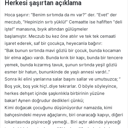
Herkesi şaşırtan açıklama
Hoca şaşırır: “Benim sırtımda da mı var?” der. “Evet” der
meczub, “Hepinizin sırtı yüklü!” Cemaatte ise hafiften “deli
işte!” manasına, bıyık altından gülüşmeler
başlamıştır. Meczub bu kez öne atılır ve tek tek cemaati
işaret ederek, saf bir çocukça, heyecanla bağırır:
“Bak bunun sırtında mavi gözlü bir çocuk, bunda kocaman
bir elma ağacı vardı. Bunda kırık bir kapı, bunda bir tencere
yemek, bunda kızarmış tavuk, şunun sırtında yeşil gözlü
esmer bir hatun, bununkinde de yaşlı annesi vardı!..”
Sonra iki elini yanlarına salar başını sallar ve umutsuzca; “
Boş yok, boş yok hiç!..diye tekrarlar. O böyle söyleyince,
herkes dehşet içinde şaşkınlıkla birbirinin yüzüne
bakar! Aynen doğrudur dedikleri çünkü;
Kimi doğacak çocuğunu düşünüyordur namazda, kimi
bahçesindeki meyve ağaçlarını, biri onaracağı kapıyı, diğeri
lokantasında pişireceği yemeği.. Biri açtır aklında yiyeceği