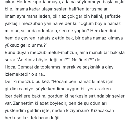
çıkar. Herkes kıpırdanmaya, adama söylenmeye başlamıştır
bile. İmama kadar ulaşır sesler, hafiften tartışmalar.
İmam aynı mahalleden, bilir az çok garibin halini, şefkatle
yaklaşır meczubun yanına ve der ki: “Oğlum böyle namaz
mı olur, sırtında odunlarla, sen ne yaptın? Hem kendini
hem de çevreni rahatsız ettin bak, bir daha namaz kılmaya
yüksüz gel olur mu?”
Bunu duyan meczub melül-mahzun, ama manalı bir bakışla
sorar “Âdetiniz böyle değil mi?”“ Ne âdeti?!” der
Hoca. Cemaat da toplanmış, merak ve şaşkınlıkla olayı
izlemektedir o sıra..
Der ki meczub bu kez: “Hocam ben namaz kılmak için
girdim camiye, şöyle kendime uygun bir yer ararken
içeridekilere baktım, gördüm ki herkesin sırtında bir şeyler
var. Zannettim ki adet böyledir, ben de şu odunları
yüklendim geldim işte, neden kızıyorsun? Kızacaksan
herkese kız, tek bana değil!