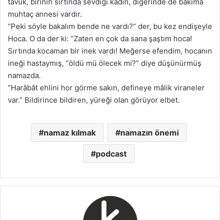
tavuk, birinin sırtında sevdiği kadın, diğerinde de bakıma
muhtaç annesi vardır.
“Peki söyle bakalım bende ne vardı?” der, bu kez endişeyle
Hoca. O da der ki: “Zaten en çok da sana şaştım hoca!
Sırtında kocaman bir inek vardı! Meğerse efendim, hocanın
ineği hastaymış, “öldü mü ölecek mi?” diye düşünürmüş
namazda.
“Harâbât ehlini hor görme sakın, defineye mâlik viraneler
var.” Bildirince bildiren, yüreği olan görüyor elbet.
namaz kılmak
namazın önemi
podcast