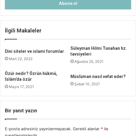
giriniz
İlgili Makaleler
Süleyman Hilmi Tunahan hz.
Dini siteler ve islami forumlar
tavsiyeleri
Mart 22, 2022
Ağustos 25, 2021
Özür nedir? Özrün hükmü,
Müslüman nasıl vefat eder?
İslâm’da özür
Şubat 10, 2021
Mayıs 17, 2021
Bir yanıt yazın
E-posta adresiniz yayınlanmayacak.
Gerekli alanlar
*
ile
işaretlenmişlerdir