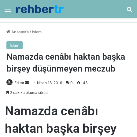
Menü
Ar
Anasayfa
/
İslam
İslam
Namazda cenâbı haktan başka
birşey düşünmeyen meczub
Bir
Editor
Nisan 18, 2016
0
143
e-
2 dakika okuma süresi
posta
göndermek
Namazda cenâbı
haktan başka birşey