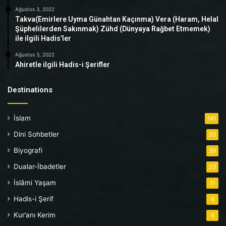
Ağustos 3, 2022
Takva(Emirlere Uyma Günahtan Kaçınma) Vera (Haram, Helal
Şüphelilerden Sakınmak) Zühd (Dünyaya Rağbet Etmemek)
ile ilgili Hadis’ler
Ağustos 3, 2022
Ahiretle ilgili Hadis-i Şerifler
Destinations
İslam
141
Dini Sohbetler
50
Biyografi
39
Dualar-İbadetler
23
İslâmi Yaşam
11
Hadis-i Şerif
6
Kur’anı Kerim
6