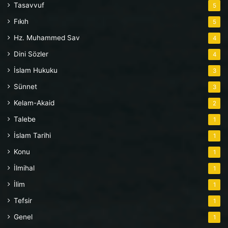
Tasavvuf
5
Fıkıh
5
Hz. Muhammed Sav
4
Dini Sözler
4
İslam Hukuku
3
Sünnet
3
Kelam-Akaid
2
Talebe
1
İslam Tarihi
1
Konu
1
İlmihal
1
İlim
1
Tefsir
1
Genel
1