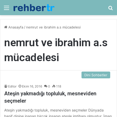
Menü
Ar
Anasayfa
/
nemrut ve ibrahim a.s mücadelesi
nemrut ve ibrahim a.s
mücadelesi
Dini Sohbetler
Editor
Ekim 16, 2016
0
118
Ateşin yakmadığı topluluk, mesneviden
seçmeler
Ateşin yakmadığı topluluk, mesneviden seçmeler Dünyada
hanif dinine inanan birçok insanın ateşle imtihanı olmuştur. İman