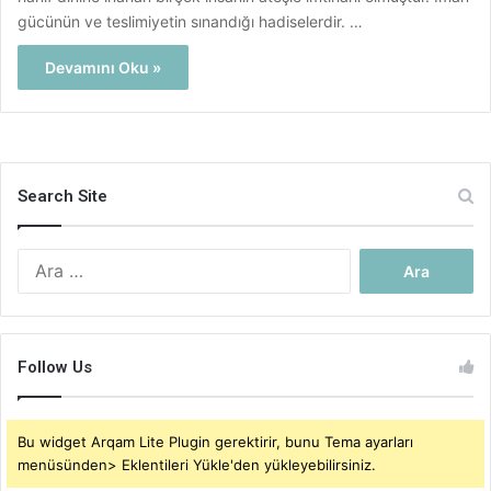
gücünün ve teslimiyetin sınandığı hadiselerdir. …
Devamını Oku »
Search Site
Arama:
Follow Us
Bu widget Arqam Lite Plugin gerektirir, bunu Tema ayarları
menüsünden> Eklentileri Yükle'den yükleyebilirsiniz.