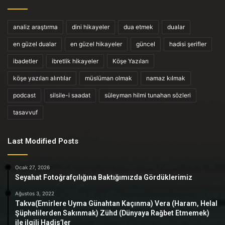
analiz araştırma
dini hikayeler
dua etmek
dualar
en güzel dualar
en güzel hikayeler
güncel
hadisi şerifler
ibadetler
ibretlik hikayeler
Köşe Yazıları
köşe yazıları alıntılar
müslüman olmak
namaz kılmak
podcast
silsile-i saadat
süleyman hilmi tunahan sözleri
tasavvuf
Last Modified Posts
Ocak 27, 2026
Seyahat Fotoğrafçılığına Baktığımızda Gördüklerimiz
Ağustos 3, 2022
Takva(Emirlere Uyma Günahtan Kaçınma) Vera (Haram, Helal
Şüphelilerden Sakınmak) Zühd (Dünyaya Rağbet Etmemek)
ile ilgili Hadis’ler