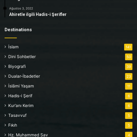
Ağustos 3, 2022
Ahiretle ilgili Hadis-i Şerifler
Destinations
İslam
141
Dini Sohbetler
50
Biyografi
39
Dualar-İbadetler
23
İslâmi Yaşam
11
Hadis-i Şerif
6
Kur’anı Kerim
6
Tasavvuf
5
Fıkıh
5
Hz. Muhammed Sav
4