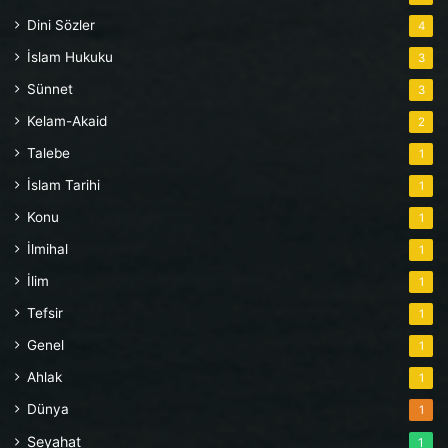
Dini Sözler
4
İslam Hukuku
3
Sünnet
3
Kelam-Akaid
2
Talebe
1
İslam Tarihi
1
Konu
1
İlmihal
1
İlim
1
Tefsir
1
Genel
1
Ahlak
1
Dünya
1
Seyahat
1