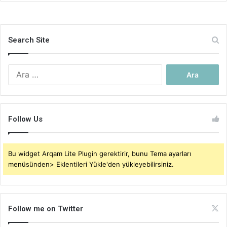
Search Site
Arama:
Follow Us
Bu widget Arqam Lite Plugin gerektirir, bunu Tema ayarları
menüsünden> Eklentileri Yükle'den yükleyebilirsiniz.
Follow me on Twitter