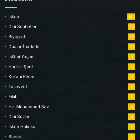
İslam
141
Dini Sohbetler
50
Biyografi
39
Dualar-İbadetler
23
İslâmi Yaşam
11
Hadis-i Şerif
6
Kur’anı Kerim
6
Tasavvuf
5
Fıkıh
5
Hz. Muhammed Sav
4
Dini Sözler
4
İslam Hukuku
3
Sünnet
3