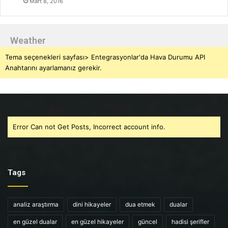
Mart 8, 2016
Weather
Tema seçenekleri sayfası> Entegrasyonlar'da Hava Durumu API
Anahtarını ayarlamanız gerekir.
Error Can not Get Posts, Incorrect account info.
Tags
analiz araştırma
dini hikayeler
dua etmek
dualar
en güzel dualar
en güzel hikayeler
güncel
hadisi şerifler