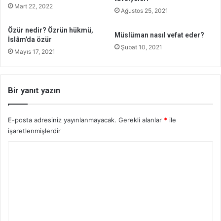
Mart 22, 2022
Ağustos 25, 2021
Özür nedir? Özrün hükmü,
Müslüman nasıl vefat eder?
İslâm’da özür
Şubat 10, 2021
Mayıs 17, 2021
Bir yanıt yazın
E-posta adresiniz yayınlanmayacak.
Gerekli alanlar
*
ile
işaretlenmişlerdir
Y
o
r
u
m