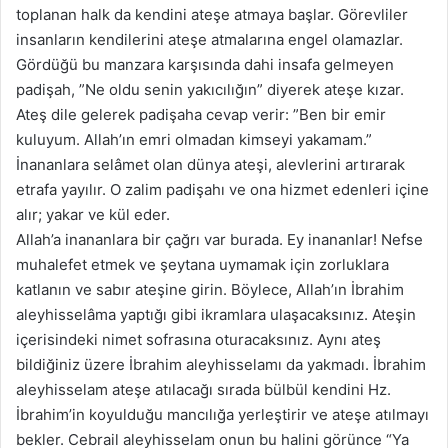
toplanan halk da kendini ateşe atmaya başlar. Görevliler
insanların kendilerini ateşe atmalarına engel olamazlar.
Gördüğü bu manzara karşısında dahi insafa gelmeyen
padişah, ”Ne oldu senin yakıcılığın” diyerek ateşe kızar.
Ateş dile gelerek padişaha cevap verir: ”Ben bir emir
kuluyum. Allah’ın emri olmadan kimseyi yakamam.”
İnananlara selâmet olan dünya ateşi, alevlerini artırarak
etrafa yayılır. O zalim padişahı ve ona hizmet edenleri içine
alır; yakar ve kül eder.
Allah’a inananlara bir çağrı var burada. Ey inananlar! Nefse
muhalefet etmek ve şeytana uymamak için zorluklara
katlanın ve sabır ateşine girin. Böylece, Allah’ın İbrahim
aleyhisselâma yaptığı gibi ikramlara ulaşacaksınız. Ateşin
içerisindeki nimet sofrasına oturacaksınız. Aynı ateş
bildiğiniz üzere İbrahim aleyhisselamı da yakmadı. İbrahim
aleyhisselam ateşe atılacağı sırada bülbül kendini Hz.
İbrahim’in koyulduğu mancılığa yerleştirir ve ateşe atılmayı
bekler. Cebrail aleyhisselam onun bu halini görünce “Ya