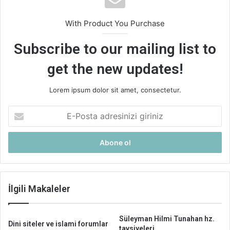
With Product You Purchase
Subscribe to our mailing list to
get the new updates!
Lorem ipsum dolor sit amet, consectetur.
E-
Posta
adresinizi
giriniz
İlgili Makaleler
Süleyman Hilmi Tunahan hz.
Dini siteler ve islami forumlar
tavsiyeleri