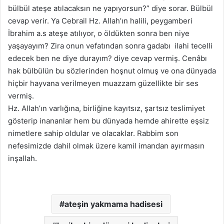
bülbül ateşe atılacaksın ne yapıyorsun?” diye sorar. Bülbül
cevap verir. Ya Cebrail Hz. Allah’ın halili, peygamberi
İbrahim a.s ateşe atılıyor, o öldükten sonra ben niye
yaşayayım? Zira onun vefatından sonra gadabı ilahi tecelli
edecek ben ne diye durayım? diye cevap vermiş. Cenâbı
hak bülbülün bu sözlerinden hoşnut olmuş ve ona dünyada
hiçbir hayvana verilmeyen muazzam güzellikte bir ses
vermiş.
Hz. Allah’ın varlığına, birliğine kayıtsız, şartsız teslimiyet
gösterip inananlar hem bu dünyada hemde ahirette eşsiz
nimetlere sahip oldular ve olacaklar. Rabbim son
nefesimizde dahil olmak üzere kamil imandan ayırmasın
inşallah.
ateşin yakmama hadisesi