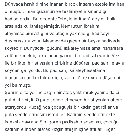
Dünyada hanif dinine inanan birçok insanın ateşle imtihanı
olmuştur. İman gücünün ve teslimiyetin sınandığı
hadiselerdir. Bu nedenle “ateşle imtihan” deyimi halk
arasında kullanılagelmiştir. Nemrut’un İbrahim
aleyhisselamı attığını ve ateşin yakmadığı hadiseyi
duymuşsunuzdur. Mesnevide geçen bir başka hadisede
şöyledir: Dünyadaki gücünü İsâ aleyhisselâma inananlara
zulüm etmek için kullanan yahudi bir padişah vardı. Veziri
ile birlikte, hıristiyanları birbirine düşüren padişah ile aynı
soydan geliyordu. Bu padişah, İsâ aleyhisselâma
inananlardan kurtulmak için, zalimliğine uygun düşen bir
yol bulmuştu.
Şehrin orta yerine azgın bir ateş yaktırarak yanına da bir
put diktirmişti. O puta secde etmeyen hıristiyanları ateşe
attırıyordu. Kucağında çocuğuyla bir kadın getirdiler ve
puta secde etmesini istediler. Kadının secde etmekte
isteksiz davrandığını gören padişahın adamları, çocuğu
kadının elinden alarak kızgın ateşin içine attılar. ”Eğer