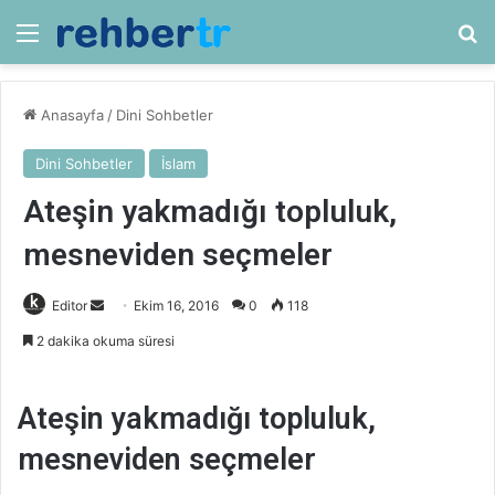
Menü
Ar
Anasayfa
/
Dini Sohbetler
Dini Sohbetler
İslam
Ateşin yakmadığı topluluk,
mesneviden seçmeler
Bir
Editor
Ekim 16, 2016
0
118
e-
2 dakika okuma süresi
posta
göndermek
Ateşin yakmadığı topluluk,
mesneviden seçmeler