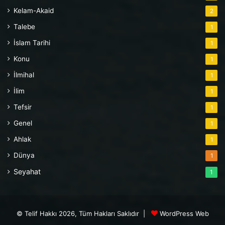
Kelam-Akaid
2
Talebe
1
İslam Tarihi
1
Konu
1
İlmihal
1
İlim
1
Tefsir
1
Genel
1
Ahlak
1
Dünya
1
Seyahat
1
© Telif Hakkı 2026, Tüm Hakları Saklıdır |
WordPress Web