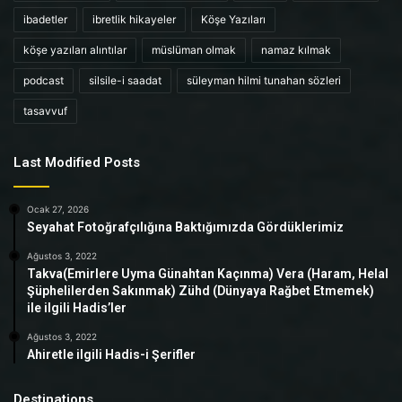
ibadetler
ibretlik hikayeler
Köşe Yazıları
köşe yazıları alıntılar
müslüman olmak
namaz kılmak
podcast
silsile-i saadat
süleyman hilmi tunahan sözleri
tasavvuf
Last Modified Posts
Ocak 27, 2026
Seyahat Fotoğrafçılığına Baktığımızda Gördüklerimiz
Ağustos 3, 2022
Takva(Emirlere Uyma Günahtan Kaçınma) Vera (Haram, Helal
Şüphelilerden Sakınmak) Zühd (Dünyaya Rağbet Etmemek)
ile ilgili Hadis’ler
Ağustos 3, 2022
Ahiretle ilgili Hadis-i Şerifler
Destinations