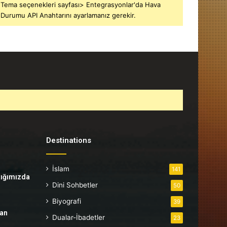
Tema seçenekleri sayfası> Entegrasyonlar'da Hava
Durumu API Anahtarını ayarlamanız gerekir.
Destinations
İslam
141
tığımızda
Dini Sohbetler
50
Biyografi
39
tan
Dualar-İbadetler
23