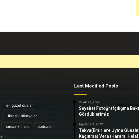
Last Modified Posts
Ocak 27, 2026
en güzel dualar
Seyahat Fotoğrafçılığına Bak
Gördüklerimiz
ibretlik hikayeler
Ağustos 3, 2022
namaz kılmak
podcast
Takva(Emirlere Uyma Günah
Kaçınma) Vera (Haram, Helal
uf