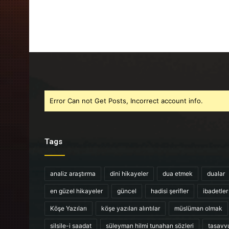
Error Can not Get Posts, Incorrect account info.
Tags
analiz araştırma
dini hikayeler
dua etmek
dualar
en güzel hikayeler
güncel
hadisi şerifler
ibadetler
Köşe Yazıları
köşe yazıları alıntılar
müslüman olmak
silsile-i saadat
süleyman hilmi tunahan sözleri
tasavv