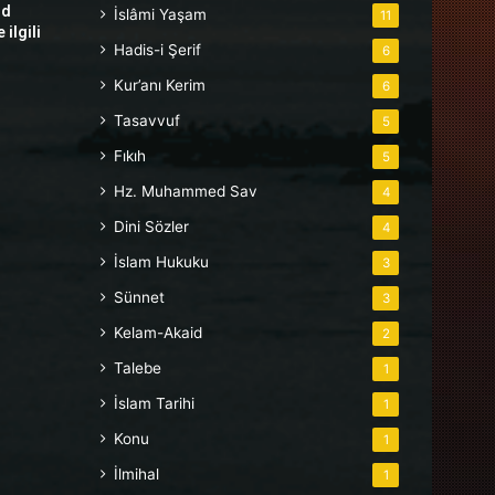
hd
İslâmi Yaşam
11
ilgili
Hadis-i Şerif
6
Kur’anı Kerim
6
Tasavvuf
5
Fıkıh
5
Hz. Muhammed Sav
4
Dini Sözler
4
İslam Hukuku
3
Sünnet
3
Kelam-Akaid
2
Talebe
1
İslam Tarihi
1
Konu
1
İlmihal
1