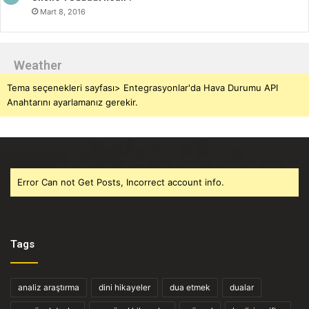
Mart 8, 2016
Weather
Tema seçenekleri sayfası> Entegrasyonlar'da Hava Durumu API
Anahtarını ayarlamanız gerekir.
Error Can not Get Posts, Incorrect account info.
Tags
analiz araştırma
dini hikayeler
dua etmek
dualar