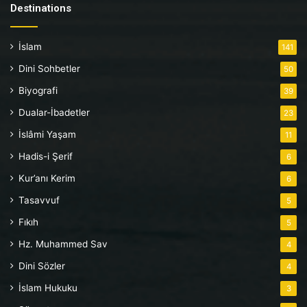
Destinations
İslam
141
Dini Sohbetler
50
Biyografi
39
Dualar-İbadetler
23
İslâmi Yaşam
11
Hadis-i Şerif
6
Kur’anı Kerim
6
Tasavvuf
5
Fıkıh
5
Hz. Muhammed Sav
4
Dini Sözler
4
İslam Hukuku
3