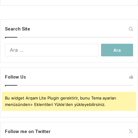
Search Site
Arama:
Follow Us
Bu widget Arqam Lite Plugin gerektirir, bunu Tema ayarları
menüsünden> Eklentileri Yükle'den yükleyebilirsiniz.
Follow me on Twitter