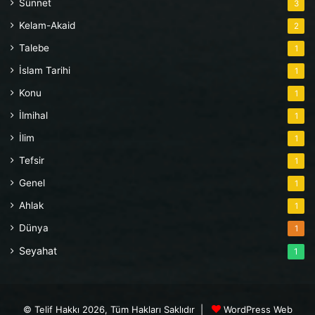
Sünnet
3
Kelam-Akaid
2
Talebe
1
İslam Tarihi
1
Konu
1
İlmihal
1
İlim
1
Tefsir
1
Genel
1
Ahlak
1
Dünya
1
Seyahat
1
© Telif Hakkı 2026, Tüm Hakları Saklıdır |
WordPress Web