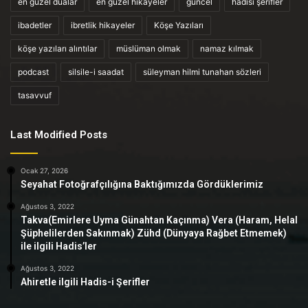
en güzel dualar
en güzel hikayeler
güncel
hadisi şerifler
ibadetler
ibretlik hikayeler
Köşe Yazıları
köşe yazıları alıntılar
müslüman olmak
namaz kılmak
podcast
silsile-i saadat
süleyman hilmi tunahan sözleri
tasavvuf
Last Modified Posts
Ocak 27, 2026
Seyahat Fotoğrafçılığına Baktığımızda Gördüklerimiz
Ağustos 3, 2022
Takva(Emirlere Uyma Günahtan Kaçınma) Vera (Haram, Helal
Şüphelilerden Sakınmak) Zühd (Dünyaya Rağbet Etmemek)
ile ilgili Hadis’ler
Ağustos 3, 2022
Ahiretle ilgili Hadis-i Şerifler