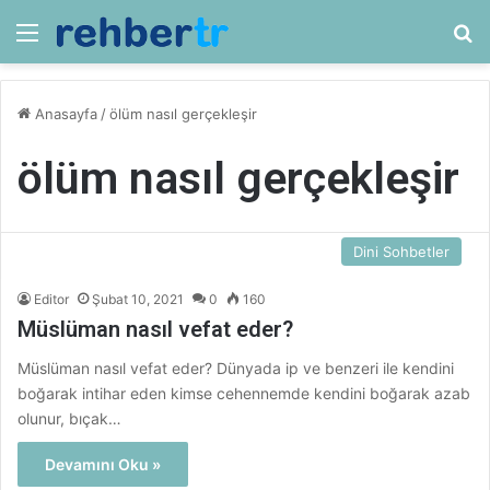
Menü
Ar
Anasayfa
/
ölüm nasıl gerçekleşir
ölüm nasıl gerçekleşir
Dini Sohbetler
Editor
Şubat 10, 2021
0
160
Müslüman nasıl vefat eder?
Müslüman nasıl vefat eder? Dünyada ip ve benzeri ile kendini
boğarak intihar eden kimse cehennemde kendini boğarak azab
olunur, bıçak…
Devamını Oku »