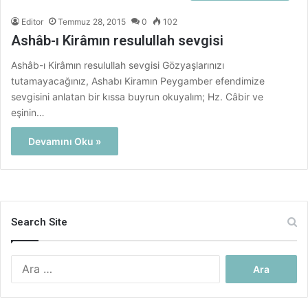
Editor
Temmuz 28, 2015
0
102
Ashâb-ı Kirâmın resulullah sevgisi
Ashâb-ı Kirâmın resulullah sevgisi Gözyaşlarınızı
tutamayacağınız, Ashabı Kiramın Peygamber efendimize
sevgisini anlatan bir kıssa buyrun okuyalım; Hz. Câbir ve
eşinin…
Devamını Oku »
Search Site
Arama: