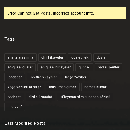
Error Can not Get Posts, Incorrect account info.
Tags
analiz araştırma
dini hikayeler
dua etmek
dualar
en güzel dualar
en güzel hikayeler
güncel
hadisi şerifler
ibadetler
ibretlik hikayeler
Köşe Yazıları
köşe yazıları alıntılar
müslüman olmak
namaz kılmak
podcast
silsile-i saadat
süleyman hilmi tunahan sözleri
tasavvuf
Last Modified Posts