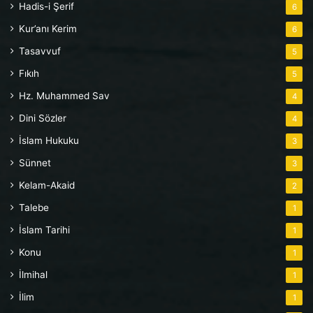
Hadis-i Şerif
6
Kur’anı Kerim
6
Tasavvuf
5
Fıkıh
5
Hz. Muhammed Sav
4
Dini Sözler
4
İslam Hukuku
3
Sünnet
3
Kelam-Akaid
2
Talebe
1
İslam Tarihi
1
Konu
1
İlmihal
1
İlim
1