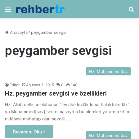
Menü
Ar
Anasayfa
/
peygamber sevgisi
peygamber sevgisi
Hz. Muhammed Sav
Editor
Ağustos 3, 2015
0
140
Hz. peygamber sevgisi ve özellikleri
Hz. Allah celle celelühünün “levlâke levlâk lemâ halaktül eflâk”
ya Muhammed[sav] sen olmasaydın bu alemleri yaratmazdım
nidâsına muhatap olan sevgili…
Devamını Oku »
Hz. Muhammed Sav