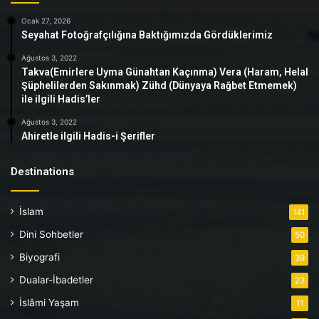
Ocak 27, 2026
Seyahat Fotoğrafçılığına Baktığımızda Gördüklerimiz
Ağustos 3, 2022
Takva(Emirlere Uyma Günahtan Kaçınma) Vera (Haram, Helal
Şüphelilerden Sakınmak) Zühd (Dünyaya Rağbet Etmemek)
ile ilgili Hadis’ler
Ağustos 3, 2022
Ahiretle ilgili Hadis-i Şerifler
Destinations
İslam
141
Dini Sohbetler
50
Biyografi
39
Dualar-İbadetler
23
İslâmi Yaşam
11