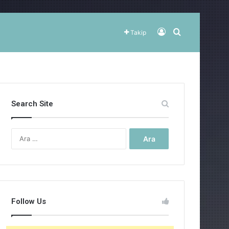
Kayıt Ol
Arama yap ..
Takip
Search Site
Arama:
Follow Us