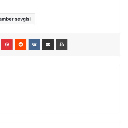
amber sevgisi
Tumblr
Pinterest
Reddit
VKontakte
E-Posta ile paylaş
Yazdır