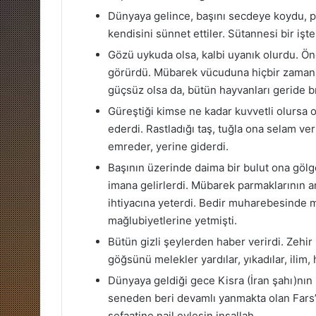
Dünyaya gelince, başını secdeye koydu, pa
kendisini sünnet ettiler. Sütannesi bir işte
Gözü uykuda olsa, kalbi uyanık olurdu. Ö
görürdü. Mübarek vücuduna hiçbir zaman s
güçsüz olsa da, bütün hayvanları geride bı
Güreştiği kimse ne kadar kuvvetli olursa o
ederdi. Rastladığı taş, tuğla ona selam ver
emreder, yerine giderdi.
Başının üzerinde daima bir bulut ona gölge
imana gelirlerdi. Mübarek parmaklarının ar
ihtiyacına yeterdi. Bedir muharebesinde m
mağlubiyetlerine yetmişti.
Bütün gizli şeylerden haber verirdi. Zehir
göğsünü melekler yardılar, yıkadılar, ilim,
Dünyaya geldiği gece Kisra (İran şahı)nın s
seneden beri devamlı yanmakta olan Fars’
şefaatine nail eylesin inşallah…