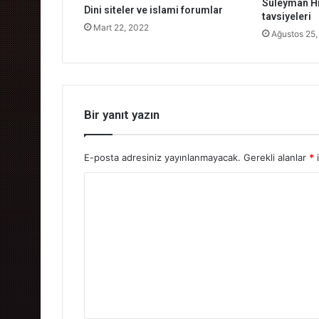
Süleyman Hi
Dini siteler ve islami forumlar
tavsiyeleri
Mart 22, 2022
Ağustos 25,
Bir yanıt yazın
E-posta adresiniz yayınlanmayacak.
Gerekli alanlar
*
i
Y
o
r
u
m
*