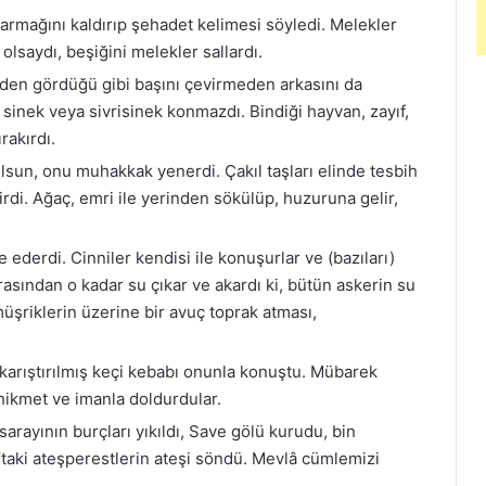
rmağını kaldırıp şehadet kelimesi söyledi. Melekler
 olsaydı, beşiğini melekler sallardı.
nden gördüğü gibi başını çevirmeden arkasını da
inek veya sivrisinek konmazdı. Bindiği hayvan, zayıf,
rakırdı.
lsun, onu muhakkak yenerdi. Çakıl taşları elinde tesbih
irdi. Ağaç, emri ile yerinden sökülüp, huzuruna gelir,
 ederdi. Cinniler kendisi ile konuşurlar ve (bazıları)
asından o kadar su çıkar ve akardı ki, bütün askerin su
üşriklerin üzerine bir avuç toprak atması,
 karıştırılmış keçi kebabı onunla konuştu. Mübarek
 hikmet ve imanla doldurdular.
arayının burçları yıkıldı, Save gölü kurudu, bin
taki ateşperestlerin ateşi söndü. Mevlâ cümlemizi