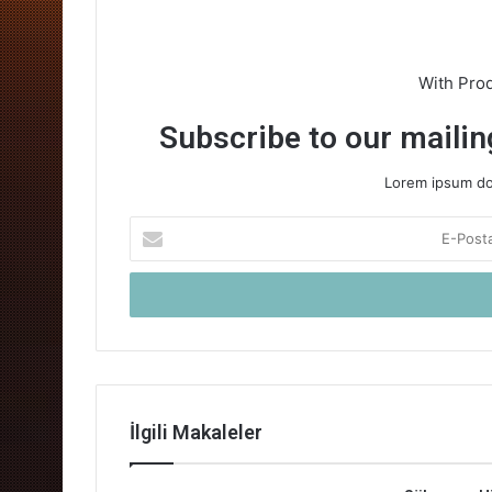
With Pro
Subscribe to our mailing
Lorem ipsum dol
E-
Posta
adresinizi
giriniz
İlgili Makaleler