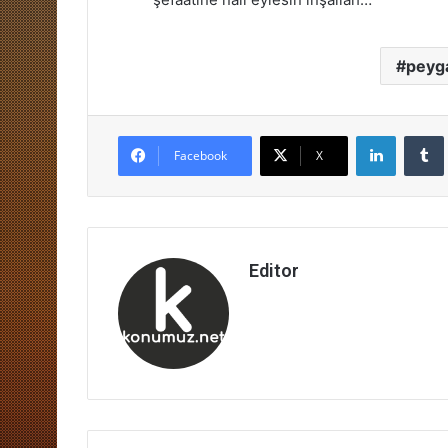
peyg
LinkedIn
Facebook
X
Editor