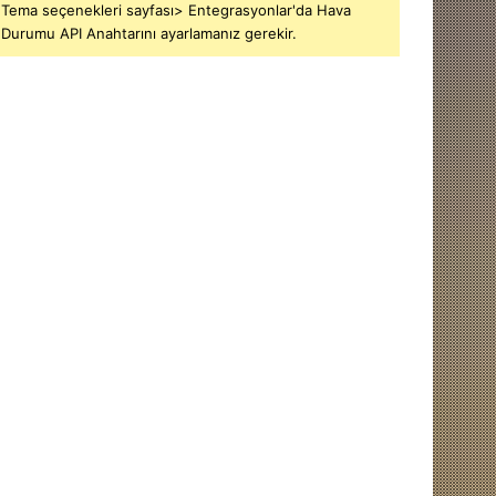
Tema seçenekleri sayfası> Entegrasyonlar'da Hava
Durumu API Anahtarını ayarlamanız gerekir.