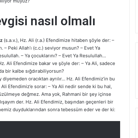
biliyor muyuz?
gisi nasıl olmalı
z
(s.a.v.), Hz. Ali (r.a.) Efendimize hitaben şöyle der: –
. – Peki Allah’ı (c.c.) seviyor musun? – Evet Ya
sulullah. – Ya çocuklarını? – Evet Ya Resulullah…
. Ali Efendimize bakar ve şöyle der: – Ya Ali, sadece
da bir kalbe sığdırabiliyorsun?
şey diyemeden oracıktan ayrılır… Hz. Ali Efendimiz’in bu
li Efendimiz’e sorar: – Ya Ali nedir sende ki bu hal,
se üzülmeye değmez. Ama yok, Rahmani bir şey içinse
ışayım der. Hz. Ali Efendimiz, başından geçenleri bir
annemiz duyduklarından sonra tebessüm eder ve der ki: