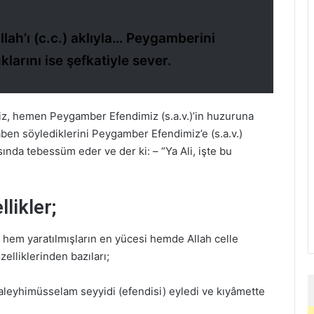
Allah’ı (c.c.) aklıyla… Peygamberini
larını ise şefkatiyle sever.
miz, hemen Peygamber Efendimiz (s.a.v.)’in huzuruna
aben söylediklerini Peygamber Efendimiz’e (s.a.v.)
sında tebessüm eder ve der ki: – “Ya Ali, işte bu
likler;
m yaratılmışların en yücesi hemde Allah celle
zelliklerinden bazıları;
aleyhimüsselam seyyidi (efendisi) eyledi ve kıyâmette