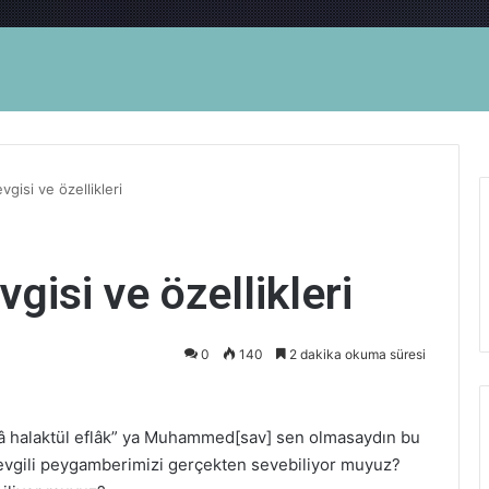
gisi ve özellikleri
isi ve özellikleri
0
140
2 dakika okuma süresi
emâ halaktül eflâk” ya Muhammed[sav] sen olmasaydın bu
evgili peygamberimizi gerçekten sevebiliyor muyuz?