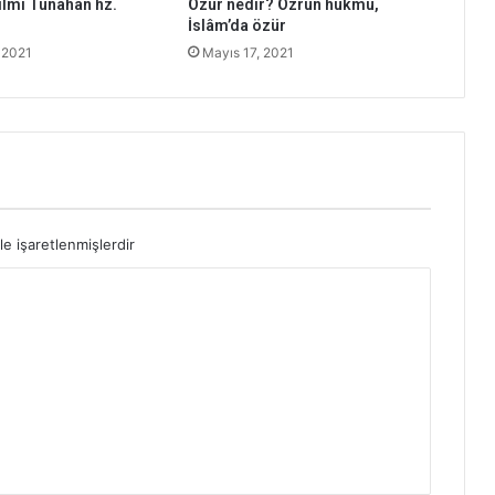
lmi Tunahan hz.
Özür nedir? Özrün hükmü,
İslâm’da özür
 2021
Mayıs 17, 2021
le işaretlenmişlerdir