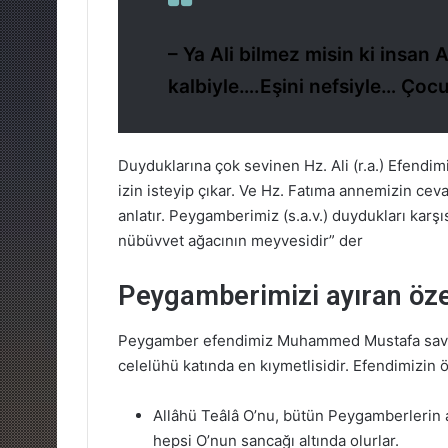
– Ya Ali bilmez misin ki insan 
kalbiyle….Eşini nefsiyle… Çocuk
Duyduklarına çok sevinen Hz. Ali (r.a.) Efendi
izin isteyip çıkar. Ve Hz. Fatıma annemizin cev
anlatır. Peygamberimiz (s.a.v.) duydukları karşı
nübüvvet ağacının meyvesidir” der
Peygamberimizi ayıran özel
Peygamber efendimiz Muhammed Mustafa sav he
celelühü katında en kıymetlisidir. Efendimizin ö
Allâhü Teâlâ O’nu, bütün Peygamberlerin 
hepsi O’nun sancağı altında olurlar.