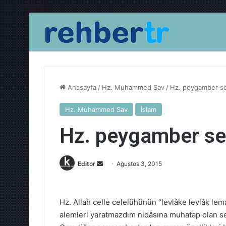
Anasayfa
/
Hz. Muhammed Sav
/
Hz. peygamber sev
Hz. Muhammed Sav
İslam
Hz. peygamber sevg
Bir
Editor
Ağustos 3, 2015
e-
posta
göndermek
Hz. Allah celle celelühünün “levlâke levlâk l
alemleri yaratmazdım nidâsına muhatap olan s