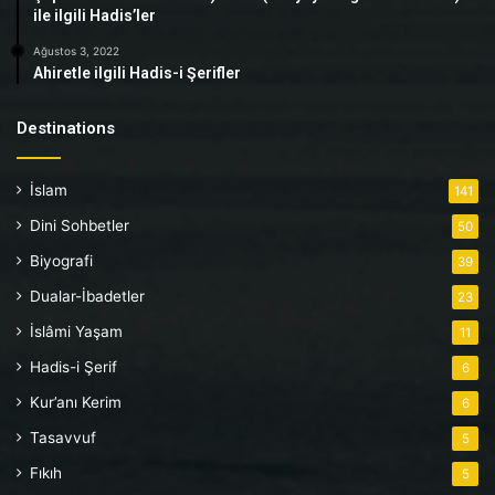
ile ilgili Hadis’ler
Ağustos 3, 2022
Ahiretle ilgili Hadis-i Şerifler
Destinations
İslam
141
Dini Sohbetler
50
Biyografi
39
Dualar-İbadetler
23
İslâmi Yaşam
11
Hadis-i Şerif
6
Kur’anı Kerim
6
Tasavvuf
5
Fıkıh
5