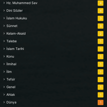
Hz. Muhammed Sav
4
Dini Sözler
4
İslam Hukuku
3
Sünnet
3
Kelam-Akaid
2
Talebe
1
İslam Tarihi
1
Konu
1
İlmihal
1
İlim
1
Tefsir
1
Genel
1
Ahlak
1
Dünya
1