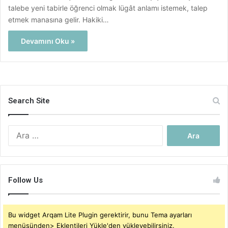
talebe yeni tabirle öğrenci olmak lügât anlamı istemek, talep
etmek manasına gelir. Hakiki…
Devamını Oku »
Search Site
Arama:
Follow Us
Bu widget Arqam Lite Plugin gerektirir, bunu Tema ayarları
menüsünden> Eklentileri Yükle'den yükleyebilirsiniz.