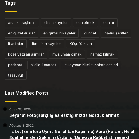
Tags
analiz araştırma
dini hikayeler
dua etmek
dualar
en güzel dualar
en güzel hikayeler
güncel
hadisi şerifler
ibadetler
ibretlik hikayeler
Köşe Yazıları
köşe yazıları alıntılar
müslüman olmak
namaz kılmak
podcast
silsile-i saadat
süleyman hilmi tunahan sözleri
tasavvuf
Last Modified Posts
Ocak 27, 2026
Seyahat Fotoğrafçılığına Baktığımızda Gördüklerimiz
Ağustos 3, 2022
Takva(Emirlere Uyma Günahtan Kaçınma) Vera (Haram, Helal
Şüphelilerden Sakınmak) Zühd (Dünyaya Rağbet Etmemek)