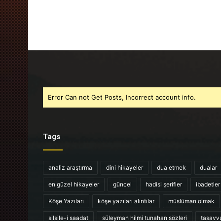
Error Can not Get Posts, Incorrect account info.
Tags
analiz araştırma
dini hikayeler
dua etmek
dualar
en güzel hikayeler
güncel
hadisi şerifler
ibadetler
Köşe Yazıları
köşe yazıları alıntılar
müslüman olmak
silsile-i saadat
süleyman hilmi tunahan sözleri
tasavv