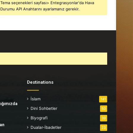
Tema seçenekleri sayfası> Entegrasyonlar'da Hava
Durumu API Anahtarını ayarlamanız gerekir.
Destinations
İslam
141
tığımızda
Dini Sohbetler
50
Biyografi
39
tan
Dualar-İbadetler
23