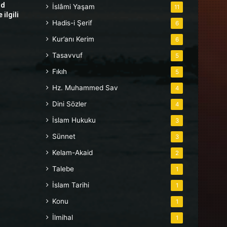
hd
İslâmi Yaşam
11
ilgili
Hadis-i Şerif
6
Kur’anı Kerim
6
Tasavvuf
5
Fıkıh
5
Hz. Muhammed Sav
4
Dini Sözler
4
İslam Hukuku
3
Sünnet
3
Kelam-Akaid
2
Talebe
1
İslam Tarihi
1
Konu
1
İlmihal
1