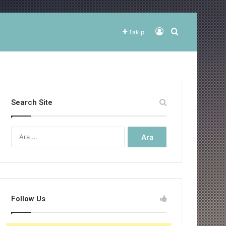
Kayıt Ol
Arama yap ..
Takip
Search Site
Arama:
Follow Us