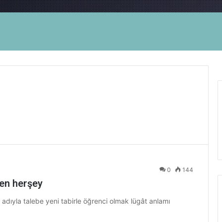
0
144
ken herşey
 adıyla talebe yeni tabirle öğrenci olmak lügât anlamı