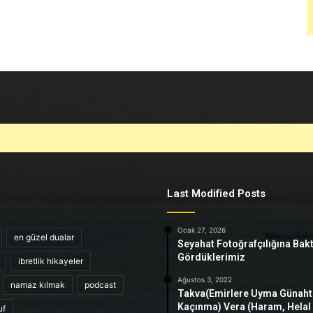
Last Modified Posts
Ocak 27, 2026
en güzel dualar
Seyahat Fotoğrafçılığına Bak
Gördüklerimiz
ibretlik hikayeler
Ağustos 3, 2022
namaz kılmak
podcast
Takva(Emirlere Uyma Günah
Kaçınma) Vera (Haram, Helal
uf