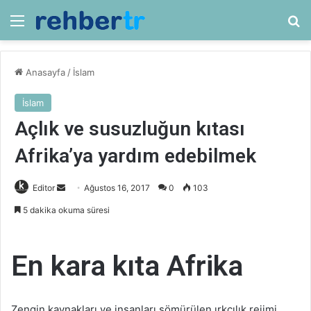
Menü
Ar
Anasayfa
/
İslam
İslam
Açlık ve susuzluğun kıtası
Afrika’ya yardım edebilmek
Bir
Editor
Ağustos 16, 2017
0
103
e-
5 dakika okuma süresi
posta
göndermek
En kara kıta Afrika
Zengin kaynakları ve insanları sömürülen ırkçılık rejimi