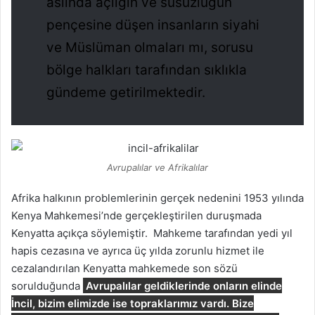
aslında açlığın ve susuzluğun
pençesine düşen insanların siyahi
ve Müslüman olmaları mı, sorusu
bölge halkları tarafından sıklıkla
gündeme getirilmektedir.
Avrupalılar ve Afrikalılar
Afrika halkının problemlerinin gerçek nedenini 1953 yılında
Kenya Mahkemesi’nde gerçekleştirilen duruşmada
Kenyatta açıkça söylemiştir. Mahkeme tarafından yedi yıl
hapis cezasına ve ayrıca üç yılda zorunlu hizmet ile
cezalandırılan Kenyatta mahkemede son sözü
sorulduğunda
Avrupalılar geldiklerinde onların elinde
İncil, bizim elimizde ise topraklarımız vardı. Bize