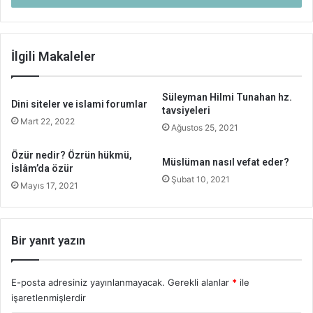
İlgili Makaleler
Süleyman Hilmi Tunahan hz.
Dini siteler ve islami forumlar
tavsiyeleri
Mart 22, 2022
Ağustos 25, 2021
Özür nedir? Özrün hükmü,
Müslüman nasıl vefat eder?
İslâm’da özür
Şubat 10, 2021
Mayıs 17, 2021
Bir yanıt yazın
E-posta adresiniz yayınlanmayacak.
Gerekli alanlar
*
ile
işaretlenmişlerdir