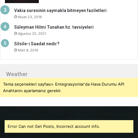
Vakia suresinin saymakla bitmeyen faziletleri
Nisan 23, 2016
Süleyman Hilmi Tunahan hz. tavsiyeleri
Ağustos 25, 2021
Silsile-i Saadat nedir?
Mart 8, 2016
Weather
Tema seçenekleri sayfası> Entegrasyonlar'da Hava Durumu API
Anahtarını ayarlamanız gerekir.
Error Can not Get Posts, Incorrect account info.