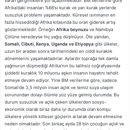
varan gerginliklere yol açabilmektedir. BM verilerine göre
Afrika’daki insanları %66’sı kurak ve yarı kurak yerlerde
susuzluk problemi yaşamaktadır. Küresel ısınmanın en
fazla hissedildiği Afrika kıtasında bu oran giderek artış
göstermektedir. Örneğin
Afrika boynuzu
ve Namibya
Çölüne neredeyse hiç yağış düşmüyor. Öte yandan,
Somali, Cibuti, Kenya, Uganda ve Etiyopya
gibi ülkeler,
uzun bir aradan sonra tarihlerindeki en ciddi kuraklık
dönemlerini yaşamaktadırlar. Aylardır toprağa tek damla
yağmurun düşmediği Afrika’nın bu talihsiz coğrafyasında
şiddetli kuraklık 10 milyonu aşkın insanın hayatını tehdit
etmeye devam ediyor. Yine BM verilerine göre, sadece
Somali’de 3,5 milyon insan açlık ve temiz suya ulaşım
sorunundan dolayı ölümle yüz yüze gelmiş durumda. Bu
durum susuzluk ve açlık çeken ülkelerden sosyo-
ekonomik olarak biraz daha iyi durumda olan komşu
ülkelere yönelik kitlesel göçlerin artarak devam etmesine
neden olmaktadır. Son birkaç ayda 28 bin çocuğun açlık ve