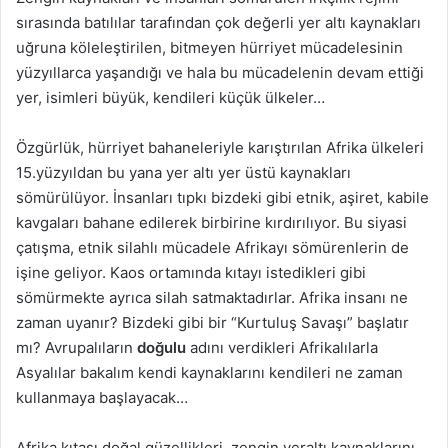
sırasında batılılar tarafından çok değerli yer altı kaynakları
uğruna köleleştirilen, bitmeyen hürriyet mücadelesinin
yüzyıllarca yaşandığı ve hala bu mücadelenin devam ettiği
yer, isimleri büyük, kendileri küçük ülkeler…
Özgürlük, hürriyet bahaneleriyle karıştırılan Afrika ülkeleri
15.yüzyıldan bu yana yer altı yer üstü kaynakları
sömürülüyor. İnsanları tıpkı bizdeki gibi etnik, aşiret, kabile
kavgaları bahane edilerek birbirine kırdırılıyor. Bu siyasi
çatışma, etnik silahlı mücadele Afrikayı sömürenlerin de
işine geliyor. Kaos ortamında kıtayı istedikleri gibi
sömürmekte ayrıca silah satmaktadırlar. Afrika insanı ne
zaman uyanır? Bizdeki gibi bir “Kurtuluş Savaşı” başlatır
mı? Avrupalıların
doğulu
adını verdikleri Afrikalılarla
Asyalılar bakalım kendi kaynaklarını kendileri ne zaman
kullanmaya başlayacak…
Afrika kıtası doğal güzellikleri, zengin yeraltı kaynaklarını,