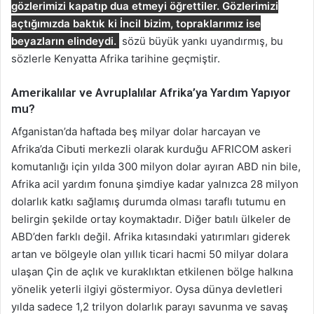
gözlerimizi kapatıp dua etmeyi öğrettiler. Gözlerimizi
açtığımızda baktık ki İncil bizim, topraklarımız ise
beyazların elindeydi.
sözü büyük yankı uyandırmış, bu
sözlerle Kenyatta Afrika tarihine geçmiştir.
Amerikalılar ve Avruplalılar Afrika’ya Yardım Yapıyor
mu?
Afganistan’da haftada beş milyar dolar harcayan ve
Afrika’da Cibuti merkezli olarak kurduğu AFRICOM askeri
komutanlığı için yılda 300 milyon dolar ayıran ABD nin bile,
Afrika acil yardım fonuna şimdiye kadar yalnızca 28 milyon
dolarlık katkı sağlamış durumda olması taraflı tutumu en
belirgin şekilde ortay koymaktadır. Diğer batılı ülkeler de
ABD’den farklı değil. Afrika kıtasındaki yatırımları giderek
artan ve bölgeyle olan yıllık ticari hacmi 50 milyar dolara
ulaşan Çin de açlık ve kuraklıktan etkilenen bölge halkına
yönelik yeterli ilgiyi göstermiyor. Oysa dünya devletleri
yılda sadece 1,2 trilyon dolarlık parayı savunma ve savaş