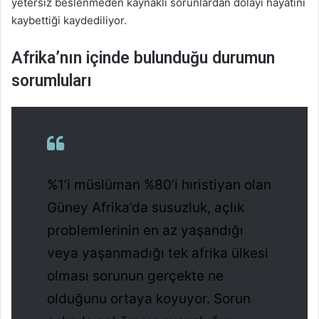
yetersiz beslenmeden kaynaklı sorunlardan dolayı hayatını
kaybettiği kaydediliyor.
Afrika’nın içinde bulunduğu durumun
sorumluları
%1’i müslüman %80’i hıristiyan olan
Güney Afrika’da susuzluk, açlık
problemlerinin en az yaşandığı
veya yaşanmadığı tek afrika ülkesi
olması sorunun gerçekte ne
olduğunu ortaya koyuyor. Sorun