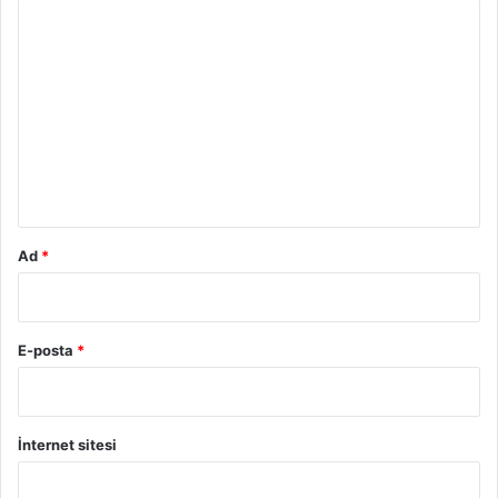
Y
o
r
u
m
*
Ad
*
E-posta
*
İnternet sitesi