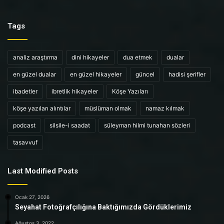
Tags
analiz araştırma
dini hikayeler
dua etmek
dualar
en güzel dualar
en güzel hikayeler
güncel
hadisi şerifler
ibadetler
ibretlik hikayeler
Köşe Yazıları
köşe yazıları alıntılar
müslüman olmak
namaz kılmak
podcast
silsile-i saadat
süleyman hilmi tunahan sözleri
tasavvuf
Last Modified Posts
Ocak 27, 2026
Seyahat Fotoğrafçılığına Baktığımızda Gördüklerimiz
Ağustos 3, 2022