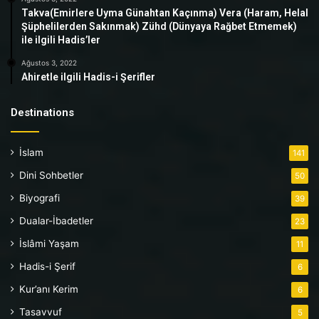
Takva(Emirlere Uyma Günahtan Kaçınma) Vera (Haram, Helal
Şüphelilerden Sakınmak) Zühd (Dünyaya Rağbet Etmemek)
ile ilgili Hadis’ler
Ağustos 3, 2022
Ahiretle ilgili Hadis-i Şerifler
Destinations
İslam
141
Dini Sohbetler
50
Biyografi
39
Dualar-İbadetler
23
İslâmi Yaşam
11
Hadis-i Şerif
6
Kur’anı Kerim
6
Tasavvuf
5