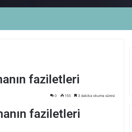
anın faziletleri
0
155
3 dakika okuma süresi
anın faziletleri