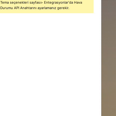
Tema seçenekleri sayfası> Entegrasyonlar'da Hava
Durumu API Anahtarını ayarlamanız gerekir.