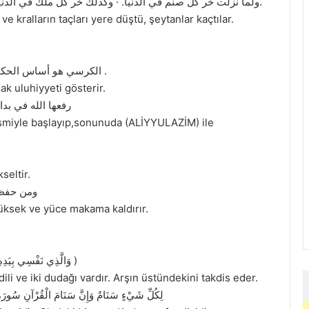
· ولما نزلت خر كل صنم في الدنيا. · وكذلك خر كل ملك في الدنيا، وسقطت التيجان عن رءوسهم. · وهربت الشياطين.
 kralların taçları yere düştü, şeytanlar kaçtılar.
· الكرسي هو أساس الحكم وهو رمز الملك. · وهى الدالة على الألوهية المطلقة .
k uluhiyyeti gösterir.
رفعها الله في بدا)
ismiyle başlayıp,sonunuda (ALİYYULAZİM) ile
seltir.
ومن حفظه
yüksek ve yüce makama kaldırır.
( وَالَّذِي نَفْسِي بِيَدِهِ إِنَّ لَهَا لِسَانًا وَشَفَتَيْنِ تُقَدِّسُ الْمَلِكَ عِنْدَ سَاقِ الْعَرْشِ )
ili ve iki dudağı vardır. Arşın üstündekini takdis eder.
لِكُلِّ شَيْءٍ سَنَامٌ وَإِنَّ سَنَامَ الْقُرْآنِ سُورَةُ 