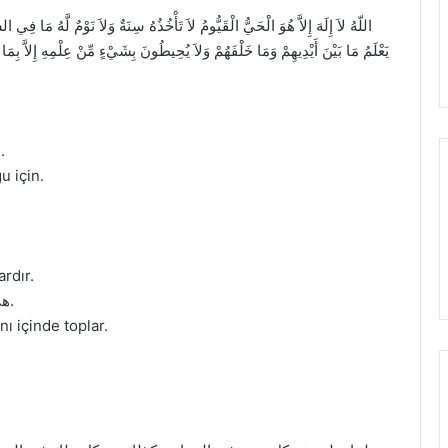
اللّهُ لاَ إِلَهَ إِلاَّ هُوَ الْحَيُّ الْقَيُّومُ لاَ تَأْخُذُهُ سِنَةٌ وَلاَ نَوْمٌ لَّهُ مَا فِ
يَعْلَمُ مَا بَيْنَ أَيْدِيهِمْ وَمَا خَلْفَهُمْ وَلاَ يُحِيطُونَ بِشَيْءٍ مِّنْ عِلْمِهِ إِلاَّ 
· هي القاعدة الأساسية للدين لما فيها من توحيد خالص.
u için.
rdır.
· هي آية جمعت أكثر من 17 أسم من أسماء الله الحسنى.
ı içinde toplar.