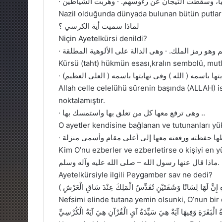
Nazil olduğunda dünyada bulunan bütün putlar ve
لماذا سميت أية الكرسي ؟
Niçin Ayetelkürsi denildi?
Kürsü (taht) hükmün esası,kralın sembolü, mutla
· يتها باسمه ( الله ) وفى نهايتها باسمه ( العلى العظيم
Allah celle celelühü sürenin başında (ALLAH) 
noktalamıştır.
· وهى ترفع معها كل من تعلق بها واستمسك بها ..
O ayetler kendisine bağlanan ve tutunanları yük
· ا حفظته ورفعته معها إلى أعلى مقام وأسمى منزلة
Kim O’nu ezberler ve ezberletirse o kişiyi en 
ماذا قال عنها رسول الله – صلى الله عليه وآله وسلم.
Ayetelkürsiyle ilgili Peygamber sav ne dedi?
Nefsimi elinde tutana yemin olsunki, O’nun bir d
الْبَقَرَةِ وَفِيهَا آيَةٌ هِيَ سَيِّدَةُ آيِ الْقُرْآنِ هِيَ آيَةُ الْكُرْسِيِّ