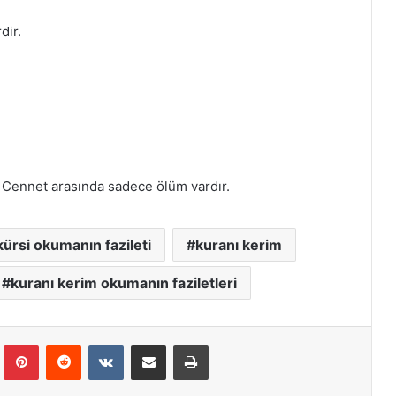
dir.
 Cennet arasında sadece ölüm vardır.
kürsi okumanın fazileti
kuranı kerim
kuranı kerim okumanın faziletleri
Tumblr
Pinterest
Reddit
VKontakte
E-Posta ile paylaş
Yazdır