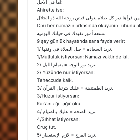
أما فى الآجل:
Ahirette ise:
من قرأها دبر كل صلاة يتولى قبض روحه الله ذو الجلال
Onu her namazın arkasında okuyanın ruhunu alm
تسعه أمور تفيدك في حياتك اليوميه.
9 şey günlük hayatında sana fayda verir:
1/ تريد السعاده = صل الصلاة في وقتها.
1/Mutluluk istiyorsan: Namazı vaktinde kıl.
2/ تريد نور الوجه = بقيام الليل.
2/ Yüzünde nur istiyorsan:
Teheccüde kalk.
3/ تريد الطمئنينة = عليك بترتيل القرآن.
3/Huzur istiyorsan:
Kur’anı ağır ağır oku.
4/ تريد الصحه = عليك بالصيام.
4/Sıhhat istiyorsan:
Oruç tut.
5/ تريد الفرج = لازم الإستغفار.