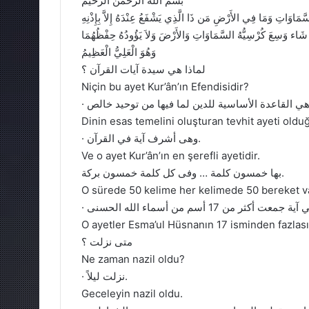
بسم الله الرحمن الرحيم
ي السَّمَاوَاتِ وَمَا فِي الأَرْضِ مَن ذَا الَّذِي يَشْفَعُ عِنْدَهُ إِلاَّ بِإِذْنِهِ
بِمَا شَاء وَسِعَ كُرْسِيُّهُ السَّمَاوَاتِ وَالأَرْضَ وَلاَ يَؤُودُهُ حِفْظُهُمَا
وَهُوَ الْعَلِيُّ الْعَظِيمُ
لماذا هي سيدة آيات القرآن ؟
Niçin bu ayet Kur’ân’ın Efendisidir?
Dinin esas temelini oluşturan tevhit ayeti olduğ
· وهى أشرف آية في القرآن.
Ve o ayet Kur’ân’ın en şerefli ayetidir.
بها خمسون كلمة … وفى كل كلمة خمسون بركة.
O sürede 50 kelime her kelimede 50 bereket va
O ayetler Esma’ul Hüsnanın 17 isminden fazlasın
متى نزلت ؟
Ne zaman nazil oldu?
· نزلت ليلاً.
Geceleyin nazil oldu.