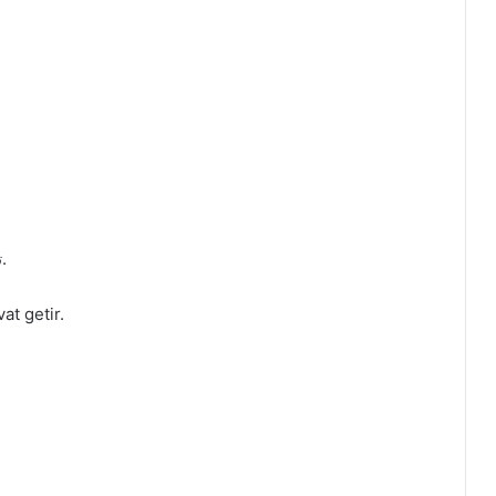
8/ تريد البركه = صل على النبي واله الطيبين الطاهرين.
at getir.