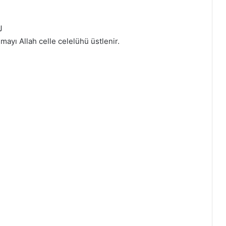
ل
ayı Allah celle celelühü üstlenir.