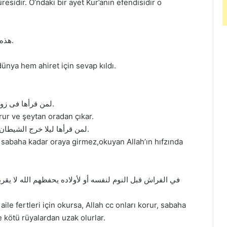
residir. O’ndaki bir ayet Kur’anın efendisidir o
هذه آية أنزلها الله جل ذكره وجعل ثوابها لقارئها عاجلاً واجلاً.
ünya hem ahiret için sevap kıldı.
· لمن قرأها فى زوايا بيته الأربع تكون للبيت حارسه وتخرج منه الشيطان.
ur ve şeytan oradan çıkar.
· لمن قرأها ليلا خرج الشيطان من البيت ولا يدخله حتى يصبح و آمنه الله على نفسه.
sabaha kadar oraya girmez,okuyan Allah’ın hıfzında
في الفراش قبل النوم لنفسه أو لأولاده يحفظهم الله لا يق
e fertleri için okursa, Allah cc onları korur, sabaha
kötü rüyalardan uzak olurlar.