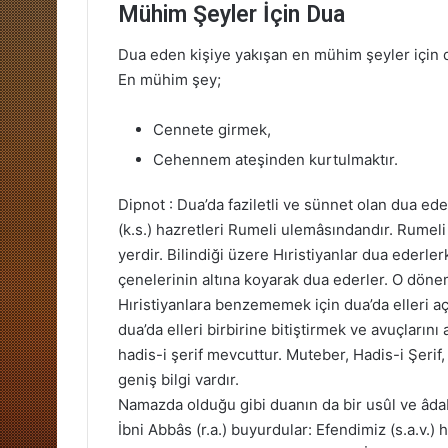
Mühim Şeyler İçin Dua
Dua eden kişiye yakışan en mühim şeyler için 
En mühim şey;
Cennete girmek,
Cehennem ateşinden kurtulmaktır.
Dipnot : Dua’da faziletli ve sünnet olan dua ede
(k.s.) hazretleri Rumeli ulemâsındandır. Rumeli 
yerdir. Bilindiği üzere Hıristiyanlar dua ederler
çenelerinin altına koyarak dua ederler. O döne
Hıristiyanlara benzememek için dua’da elleri aç
dua’da elleri birbirine bitiştirmek ve avuçların
hadis-i şerif mevcuttur. Muteber, Hadis-i Şerif,
geniş bilgi vardır.
Namazda olduğu gibi duanın da bir usûl ve âda
İbni Abbâs (r.a.) buyurdular: Efendimiz (s.a.v.) 