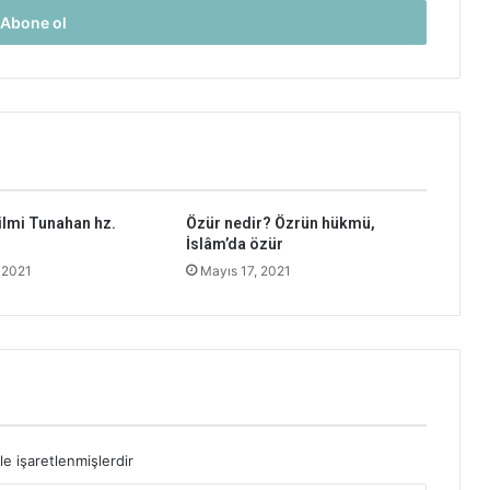
lmi Tunahan hz.
Özür nedir? Özrün hükmü,
İslâm’da özür
 2021
Mayıs 17, 2021
le işaretlenmişlerdir