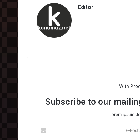
Editor
With Pro
Subscribe to our mailing
Lorem ipsum dol
E-
Posta