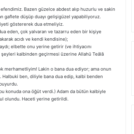
efendimiz. Bazen güzelce abdest alıp huzurlu ve sakin
an gaflete düşüp duayı gelişigüzel yapabiliyoruz.
iyeti göstererek dua etmeliyiz.
ua eden, çok yalvaran ve tazarru eden bir kişiye
bakarak acıdı ve kendi kendisine);
ı; elbette onu yerine getirir (ve ihtiyacını
e şeyleri kalbinden geçirmesi üzerine Allahü Teâlâ
ok merhametliyim! Lakin o bana dua ediyor; ama onun
 Halbuki ben, diliyle bana dua edip, kalbi benden
 buyurdu.
 bu konuda ona öğüt verdi.) Adam da bütün kalbiyle
l olundu. Haceti yerine getirildi.