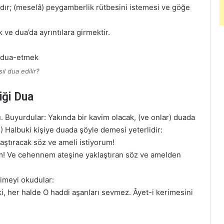
dır; (meselâ) peygamberlik rütbesini istemesi ve göğe
ve dua’da ayrıntılara girmektir.
ıl dua edilir?
iği Dua
u. Buyurdular: Yakında bir kavim olacak, (ve onlar) duada
.) Halbuki kişiye duada şöyle demesi yeterlidir:
aştıracak söz ve ameli istiyorum!
! Ve cehennem ateşine yaklaştıran söz ve amelden
rimeyi okudular:
 ki, her halde O haddi aşanları sevmez. Âyet-i kerimesini