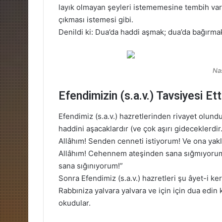
layık olmayan şeyleri istememesine tembih var
çıkması istemesi gibi.
Denildi ki: Dua’da haddi aşmak; dua’da bağırmak 
Nas
Efendimizin (s.a.v.) Tavsiyesi Ett
Efendimiz (s.a.v.) hazretlerinden rivayet olund
haddini aşacaklardır (ve çok aşırı gideceklerdir
Allâhım! Senden cenneti istiyorum! Ve ona yakl
Allâhım! Cehennem ateşinden sana sığmıyorum
sana sığınıyorum!”
Sonra Efendimiz (s.a.v.) hazretleri şu âyet-i ke
Rabbıniza yalvara yalvara ve için için dua edin
okudular.