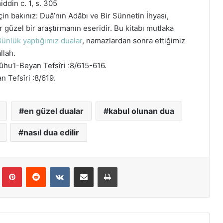
iddin c. 1, s. 305
 için bakınız: Duâ’nın Adâbı ve Bir Sünnetin İhyası,
güzel bir araştırmanın eseridir. Bu kitabı mutlaka
ünlük yaptığımız dualar
, namazlardan sonra ettiğimiz
llah.
ûhu’l-Beyan Tefsîri :8/615-616.
n Tefsîri :8/619.
en güzel dualar
kabul olunan dua
nasıl dua edilir
Tumblr
Pinterest
Reddit
VKontakte
E-Posta ile paylaş
Yazdır