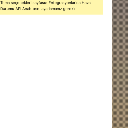
Tema seçenekleri sayfası> Entegrasyonlar'da Hava
Durumu API Anahtarını ayarlamanız gerekir.