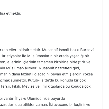
dua etmektir.
rken elleri bitiştirmektir. Musannif İsmail Hakkı Bursevî
Hıristiyanlar ile Müslümanların bir arada yaşadığı bir
ken, ellerinin içlerinin tamamen birbirine birleştirir ve
min Müslüman âlimleri Musannif hazretleri gibi,
manın daha faziletli olacağını beyan etmişlerdir. Yoksa
ı açmak sünnettir. Kutub-i sitte’de bu konuda bir çok
 Tefsir. Fıkıh. Mevize ve ilmî kitaplarda bu konuda çok
bı vardır. İhya-u Ulumiddin’de buyurdu
hazretleri dua ettikler zaman. İki avucunu birleştirir ve