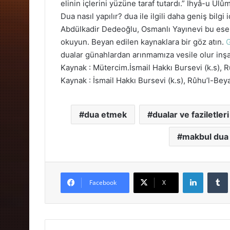
elinin içlerini yüzüne taraf tutardı.” İhyâ-u Ulûm
Dua nasıl yapılır? dua ile ilgili daha geniş bilgi
Abdülkadir Dedeoğlu, Osmanlı Yayınevi bu eser 
okuyun. Beyan edilen kaynaklara bir göz atın.
G
dualar günahlardan arınmamıza vesile olur inşa
Kaynak : Mütercim.İsmail Hakkı Bursevi (k.s), R
Kaynak : İsmail Hakkı Bursevi (k.s), Rûhu’l-Beya
dua etmek
dualar ve faziletleri
makbul dua
LinkedIn
Facebook
X