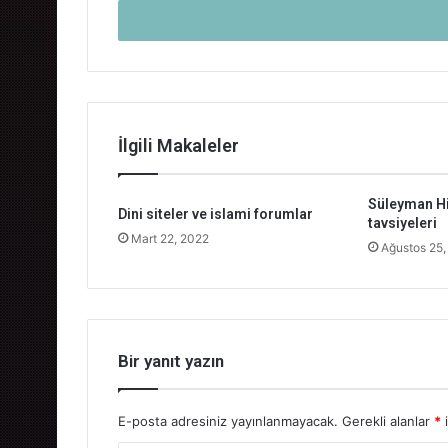
adresinizi
giriniz
İlgili Makaleler
Süleyman Hi
Dini siteler ve islami forumlar
tavsiyeleri
Mart 22, 2022
Ağustos 25,
Bir yanıt yazın
E-posta adresiniz yayınlanmayacak.
Gerekli alanlar
*
i