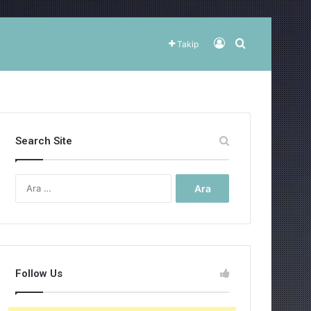
Kayıt Ol
Arama yap ..
Takip
Search Site
Arama:
Follow Us