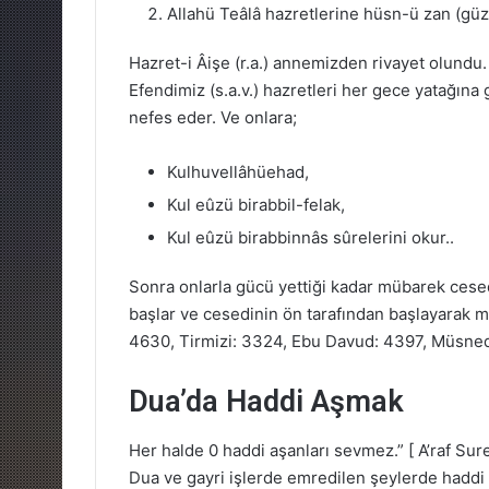
Allahü Teâlâ hazretlerine hüsn-ü zan (güze
Hazret-i Âişe (r.a.) annemizden rivayet olundu.
Efendimiz (s.a.v.) hazretleri her gece yatağına ge
nefes eder. Ve onlara;
Kulhuvellâhüehad,
Kul eûzü birabbil-felak,
Kul eûzü birabbinnâs sûrelerini okur..
Sonra onlarla gücü yettiği kadar mübarek cesed
başlar ve cesedinin ön tarafından başlayarak 
4630, Tirmizi: 3324, Ebu Davud: 4397, Müsne
Dua’da Haddi Aşmak
Her halde 0 haddi aşanları sevmez.” [ A’raf Sure
Dua ve gayri işlerde emredilen şeylerde haddi 