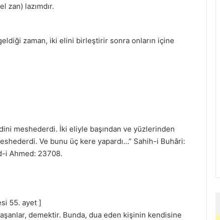
l zan) lazımdır.
ldiği zaman, iki elini birleştirir sonra onların içine
ini meshederdi. İki eliyle başından ve yüzlerinden
meshederdi. Ve bunu üç kere yapardı…” Sahih-i Buhâri:
d-i Ahmed: 23708.
si 55. ayet ]
aşanlar, demektir. Bunda, dua eden kişinin kendisine