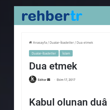
Anasayfa
/
Dualar-İbadetler
/
Dua etmek
Dualar-İbadetler
İslam
Dua etmek
Bir
Editor
Ekim 17, 2017
e-
posta
göndermek
Kabul olunan duâ