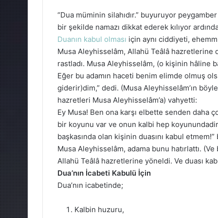
“Dua müminin silahıdır.” buyuruyor peygamber 
bir şekilde namazı dikkat ederek kılıyor ardınd
Duanın kabul olması
için aynı ciddiyeti, ehemm
Musa Aleyhisselâm, Allahü Teâlâ hazretlerine d
rastladı. Musa Aleyhisselâm, (o kişinin hâline 
Eğer bu adamın haceti benim elimde olmuş olsayd
giderir)dim,” dedi. (Musa Aleyhisselâm’ın böyl
hazretleri Musa Aleyhisselâm’a) vahyetti:
Ey Musa! Ben ona karşı elbette senden daha ç
bir koyunu var ve onun kalbi hep koyunundadir.
başkasında olan kişinin duasını kabul etmem!”
Musa Aleyhisselâm, adama bunu hatırlattı. (Ve
Allahü Teâlâ hazretlerine yöneldi. Ve duası kabu
Dua’nın İcabeti Kabulü İçin
Dua’nın icabetinde;
Kalbin huzuru,