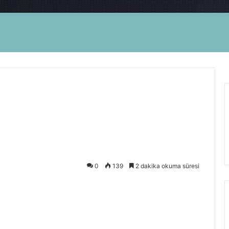
0
139
2 dakika okuma süresi