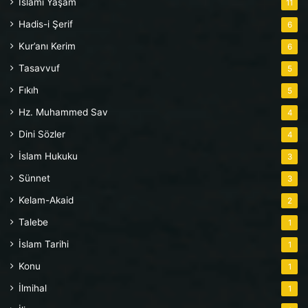
İslâmi Yaşam
11
Hadis-i Şerif
6
Kur’anı Kerim
6
Tasavvuf
5
Fıkıh
5
Hz. Muhammed Sav
4
Dini Sözler
4
İslam Hukuku
3
Sünnet
3
Kelam-Akaid
2
Talebe
1
İslam Tarihi
1
Konu
1
İlmihal
1