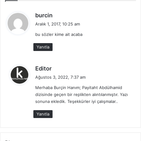
d
burcin
e
Aralık 1, 2017, 10:25 am
d
bu sözler kime ait acaba
i
k
Yanıtla
i
:
d
Editor
e
Ağustos 3, 2022, 7:37 am
d
Merhaba Burçin Hanım; Payitaht Abdülhamid
i
dizisinde geçen bir replikten alıntılanmıştır. Yazı
k
sonuna ekledik. Teşekkürler iyi çalışmalar..
i
:
Yanıtla