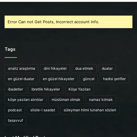
Error Can not Get Posts, Incorrect account info.
Tags
analiz araştırma
dini hikayeler
dua etmek
dualar
en güzel dualar
en güzel hikayeler
güncel
hadisi şerifler
ibadetler
ibretlik hikayeler
Köşe Yazıları
köşe yazıları alıntılar
müslüman olmak
namaz kılmak
podcast
silsile-i saadat
süleyman hilmi tunahan sözleri
tasavvuf