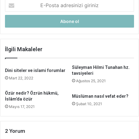
E-
Posta
adresinizi
giriniz
İlgili Makaleler
Süleyman Hilmi Tunahan hz.
Dini siteler ve islami forumlar
tavsiyeleri
Mart 22, 2022
Ağustos 25, 2021
Özür nedir? Özrün hükmü,
Müslüman nasıl vefat eder?
İslâm’da özür
Şubat 10, 2021
Mayıs 17, 2021
2 Yorum