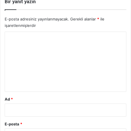
Bir yanıt yazın
E-posta adresiniz yayınlanmayacak.
Gerekli alanlar
*
ile
işaretlenmişlerdir
Y
o
r
u
m
*
Ad
*
E-posta
*