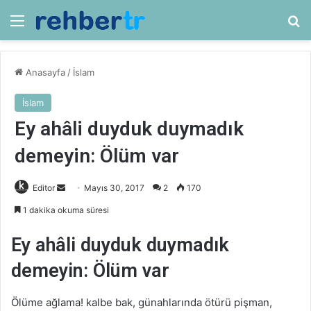
Menü
Ar
Anasayfa
/
İslam
İslam
Ey ahâli duyduk duymadık
demeyin: Ölüm var
Bir
Editor
Mayıs 30, 2017
2
170
e-
1 dakika okuma süresi
posta
göndermek
Ey ahâli duyduk duymadık
demeyin: Ölüm var
Ölüme ağlama! kalbe bak, günahlarında ötürü pişman,