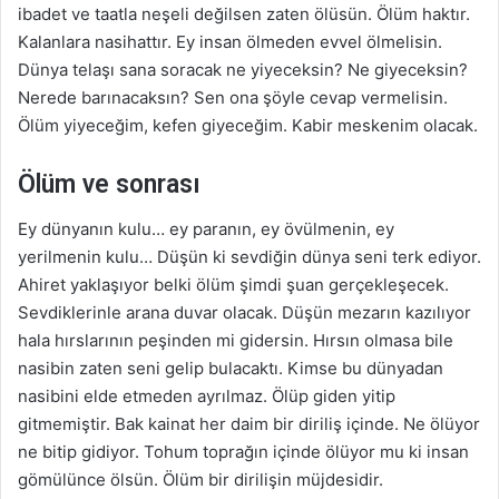
ibadet ve taatla neşeli değilsen zaten ölüsün. Ölüm haktır.
Kalanlara nasihattır. Ey insan ölmeden evvel ölmelisin.
Dünya telaşı sana soracak ne yiyeceksin? Ne giyeceksin?
Nerede barınacaksın? Sen ona şöyle cevap vermelisin.
Ölüm yiyeceğim, kefen giyeceğim. Kabir meskenim olacak.
Ölüm ve sonrası
Ey dünyanın kulu… ey paranın, ey övülmenin, ey
yerilmenin kulu… Düşün ki sevdiğin dünya seni terk ediyor.
Ahiret yaklaşıyor belki ölüm şimdi şuan gerçekleşecek.
Sevdiklerinle arana duvar olacak. Düşün mezarın kazılıyor
hala hırslarının peşinden mi gidersin. Hırsın olmasa bile
nasibin zaten seni gelip bulacaktı. Kimse bu dünyadan
nasibini elde etmeden ayrılmaz. Ölüp giden yitip
gitmemiştir. Bak kainat her daim bir diriliş içinde. Ne ölüyor
ne bitip gidiyor. Tohum toprağın içinde ölüyor mu ki insan
gömülünce ölsün. Ölüm bir dirilişin müjdesidir.