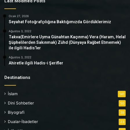
Last Modified Posts
Ocak 27, 2026
Seyahat Fotoğrafçılığına Baktığımızda Gördüklerimiz
Ağustos 3, 2022
Takva(Emirlere Uyma Günahtan Kaçınma) Vera (Haram, Helal
Şüphelilerden Sakınmak) Zühd (Dünyaya Rağbet Etmemek)
ile ilgili Hadis’ler
Ağustos 3, 2022
Ahiretle ilgili Hadis-i Şerifler
Destinations
İslam
141
Dini Sohbetler
50
Biyografi
39
Dualar-İbadetler
23