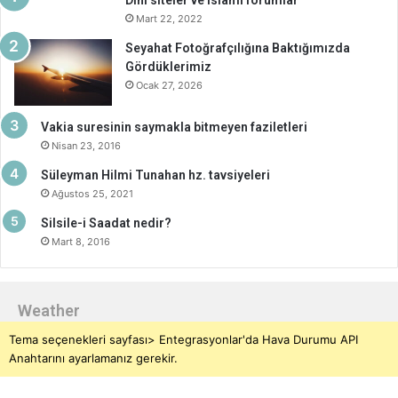
Dini siteler ve islami forumlar
Mart 22, 2022
Seyahat Fotoğrafçılığına Baktığımızda
Gördüklerimiz
Ocak 27, 2026
Vakia suresinin saymakla bitmeyen faziletleri
Nisan 23, 2016
Süleyman Hilmi Tunahan hz. tavsiyeleri
Ağustos 25, 2021
Silsile-i Saadat nedir?
Mart 8, 2016
Weather
Tema seçenekleri sayfası> Entegrasyonlar'da Hava Durumu API
Anahtarını ayarlamanız gerekir.