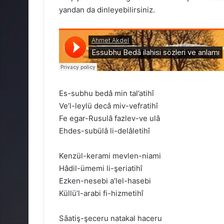
yandan da dinleyebilirsiniz.
Es-subhu bedâ min tal’atihî
Ve’l-leylü decâ miv-vefratihî
Fe egar-Rusulâ fazlev-ve ulâ
Ehdes-subülâ li-delâletihî
Kenzül-kerami mevlen-niami
Hâdil-ümemi li-şeriatihî
Ezken-nesebi a’lel-hasebi
Küllü’l-arabi fi-hizmetihî
Sâatiş-şeceru natakal haceru