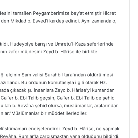
esini temsilen Peygamberimize bey’at etmiştir.Hicret
rden Mikdad b. Esved’i kardeş edindi. Aynı zamanda o,
ıldı. Hudeybiye barışı ve Umretu’l-Kaza seferlerinde
ın zafer müjdesini Zeyd b. Hârise ile birlikte
 elçinin Şam valisi Şurahbil tarafından öldürülmesi
u hazırlandı. Bu ordunun komutasıyla ilgili olarak Hz.
hada çıkacak şu insanlara Zeyd b. Hârise’yi kumandan
Ca’fer b. Ebi Talib geçsin, Ca’fer b. Ebi Talib de şehid
dullah b. Revâha şehid olursa, müslümanlar, aralarından
nlar.”Müslümanlar bir müddet ilerlediler.
slümanları endişelendirdi. Zeyd b. Hârise, ne yapmak
. Revâha, Rumlar’la çarpışmaktan yana olduğunu bildirdi.