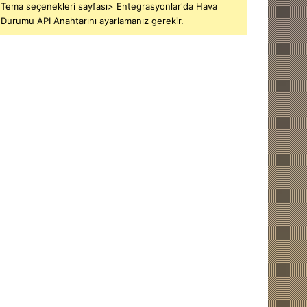
Tema seçenekleri sayfası> Entegrasyonlar'da Hava
Durumu API Anahtarını ayarlamanız gerekir.