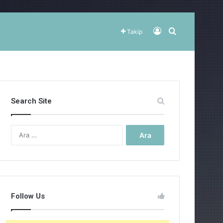
Kayıt Ol
Arama yap ..
Takip
Search Site
Arama:
Follow Us