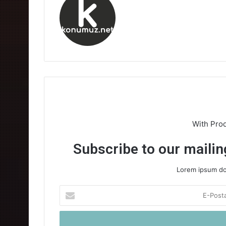
With Pro
Subscribe to our mailing
Lorem ipsum dol
E-
Posta
adresinizi
giriniz