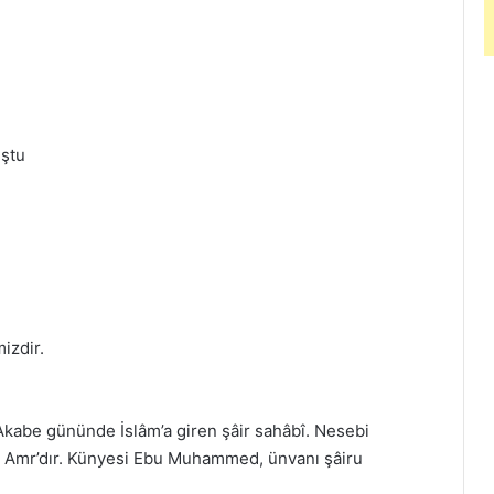
uştu
izdir.
 Akabe gününde İslâm’a giren şâir sahâbî. Nesebi
b. Amr’dır. Künyesi Ebu Muhammed, ünvanı şâiru