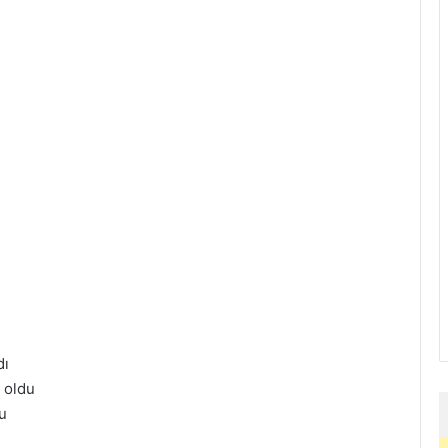
dı
n oldu
u