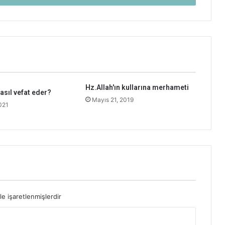
Hz.Allah'ın kullarına merhameti
sıl vefat eder?
Mayıs 21, 2019
021
le işaretlenmişlerdir