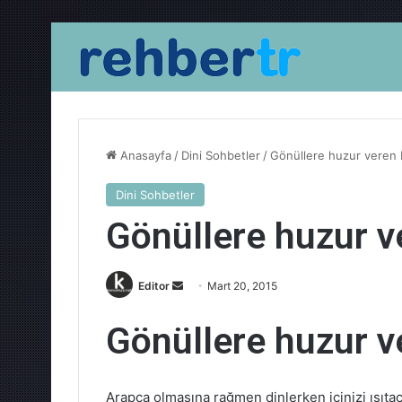
Anasayfa
/
Dini Sohbetler
/
Gönüllere huzur veren bi
Dini Sohbetler
Gönüllere huzur ve
Bir
Editor
Mart 20, 2015
e-
Gönüllere huzur ve
posta
göndermek
Arapça olmasına rağmen dinlerken içinizi ısıtac