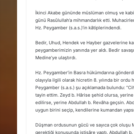
İkinci Akabe gününde müslüman olmuş ve kabil
günü Rasûlullah’a mihmandarlık etti. Muhacirle
Hz. Peygamber (s.a.s.)’in kâtiplerindendi.
Bedir, Uhud, Hendek ve Hayber gazvelerine kat
peygamberimizin yanında yer aldı. Bedir savaşın
Medine’ye ulaştırdı.
Hz. Peygamber’in Basra hükümdarına gönderdiği
olayıyla ilgili olarak hicretin 8. yılında bir ord
Peygamber (s.a.s.) şu açıklamada bulundu: “Ci
tayin ettim. Zeyd b. Hârise şehid olursa, yerine 
edilirse, yerine Abdullah b. Revâha geçsin. Ab
uygun birini seçip, kendilerine kumandan yapsı
Düşman ordusunun gücü ve sayıca çok oluşu Mü
gerektiği konusunda istişâre yaptı. Abdullah b