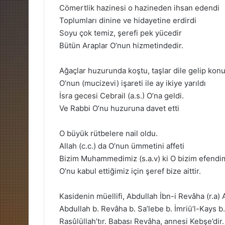
Cömertlik hazinesi o hazineden ihsan edendi
Toplumları dinine ve hidayetine erdirdi
Soyu çok temiz, şerefi pek yücedir
Bütün Araplar O’nun hizmetindedir.
Ağaçlar huzurunda koştu, taşlar dile gelip kon
O’nun (mucizevi) işareti ile ay ikiye yarıldı
İsra gecesi Cebrail (a.s.) O’na geldi.
Ve Rabbi O’nu huzuruna davet etti
O büyük rütbelere nail oldu.
Allah (c.c.) da O’nun ümmetini affeti
Bizim Muhammedimiz (s.a.v) ki O bizim efendim
O’nu kabul ettiğimiz için şeref bize aittir.
Kasidenin müellifi, Abdullah İbn-i Revâha (r.a)
Abdullah b. Revâha b. Sa’lebe b. İmriü’l-Kays 
Rasûlüllah’tır. Babası Revâha, annesi Kebşe’dir.