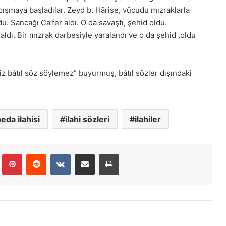
pışmaya başladılar. Zeyd b. Hârise, vücudu mızraklarla
u. Sancağı Ca’fer aldı. O da savaştı, şehid oldu.
ldı. Bir mızrak darbesiyle yaralandı ve o da şehid ,oldu
iz bâtıl söz söylemez” buyurmuş, bâtıl sözler dışındaki
da ilahisi
ilahi sözleri
ilahiler
Tumblr
Pinterest
Reddit
VKontakte
E-Posta ile paylaş
Yazdır