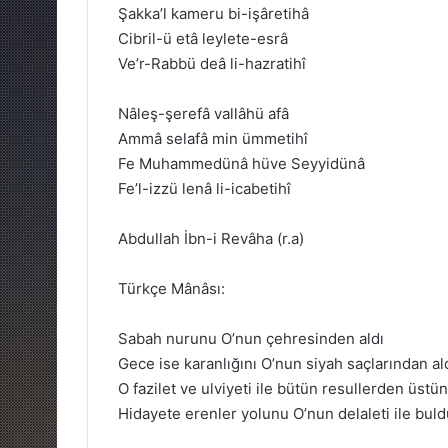
Şakka’l kameru bi-işâretihâ
Cibril-ü etâ leylete-esrâ
Ve’r-Rabbü deâ li-hazratihî
Nâleş-şerefâ vallâhü afâ
Ammâ selafâ min ümmetihî
Fe Muhammedünâ hüve Seyyidünâ
Fe’l-izzü lenâ li-icabetihî
Abdullah İbn-i Revâha (r.a)
Türkçe Mânâsı:
Sabah nurunu O’nun çehresinden aldı
Gece ise karanlığını O’nun siyah saçlarından al
O fazilet ve ulviyeti ile bütün resullerden üstü
Hidayete erenler yolunu O’nun delaleti ile buld