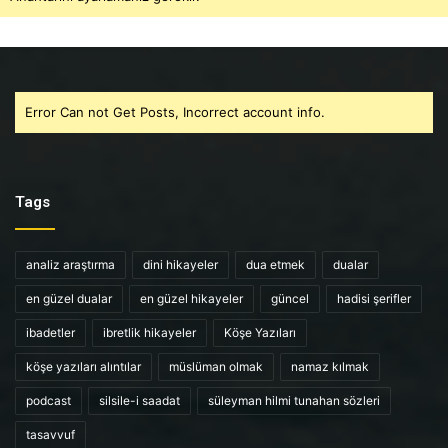
Error Can not Get Posts, Incorrect account info.
Tags
analiz araştırma
dini hikayeler
dua etmek
dualar
en güzel dualar
en güzel hikayeler
güncel
hadisi şerifler
ibadetler
ibretlik hikayeler
Köşe Yazıları
köşe yazıları alıntılar
müslüman olmak
namaz kılmak
podcast
silsile-i saadat
süleyman hilmi tunahan sözleri
tasavvuf