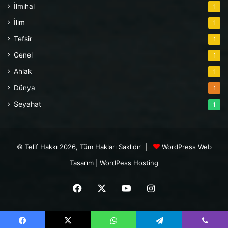
İlmihal
1
İlim
1
Tefsir
1
Genel
1
Ahlak
1
Dünya
1
Seyahat
1
© Telif Hakkı 2026, Tüm Hakları Saklıdır |
WordPress Web
Tasarım
|
WordPess Hosting
Facebook
X
YouTube
Instagram