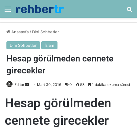
Menü
Ar
Anasayfa
/
Dini Sohbetler
Dini Sohbetler
İslam
Hesap görülmeden cennete
girecekler
Bir
Editor
Mart 30, 2016
0
53
1 dakika okuma süresi
e-
Hesap görülmeden
posta
göndermek
cennete girecekler