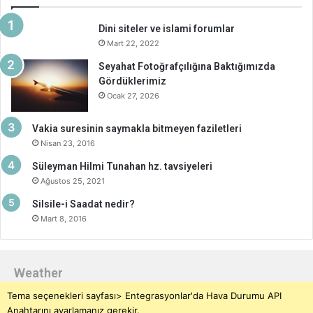
Dini siteler ve islami forumlar
Mart 22, 2022
Seyahat Fotoğrafçılığına Baktığımızda
Gördüklerimiz
Ocak 27, 2026
Vakia suresinin saymakla bitmeyen faziletleri
Nisan 23, 2016
Süleyman Hilmi Tunahan hz. tavsiyeleri
Ağustos 25, 2021
Silsile-i Saadat nedir?
Mart 8, 2016
Weather
Tema seçenekleri sayfası> Entegrasyonlar'da Hava Durumu API
Anahtarını ayarlamanız gerekir.