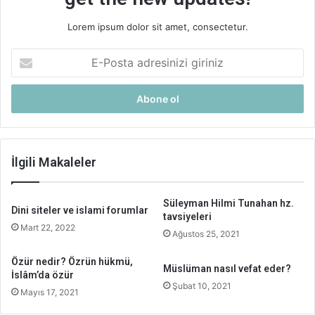
Lorem ipsum dolor sit amet, consectetur.
E-
Posta
adresinizi
giriniz
İlgili Makaleler
Süleyman Hilmi Tunahan hz.
Dini siteler ve islami forumlar
tavsiyeleri
Mart 22, 2022
Ağustos 25, 2021
Özür nedir? Özrün hükmü,
Müslüman nasıl vefat eder?
İslâm’da özür
Şubat 10, 2021
Mayıs 17, 2021