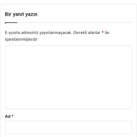
Bir yanıt yazın
E-posta adresiniz yayınlanmayacak.
Gerekli alanlar
*
ile
işaretlenmişlerdir
Y
o
r
u
m
*
Ad
*