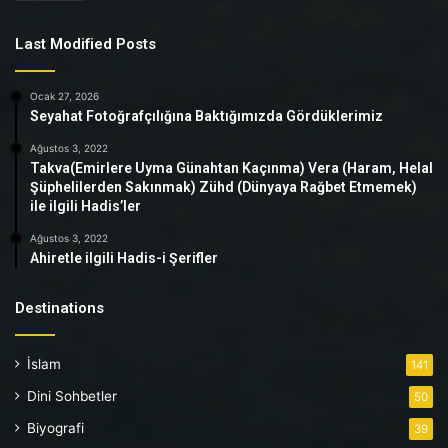
Last Modified Posts
Ocak 27, 2026
Seyahat Fotoğrafçılığına Baktığımızda Gördüklerimiz
Ağustos 3, 2022
Takva(Emirlere Uyma Günahtan Kaçınma) Vera (Haram, Helal
Şüphelilerden Sakınmak) Zühd (Dünyaya Rağbet Etmemek)
ile ilgili Hadis’ler
Ağustos 3, 2022
Ahiretle ilgili Hadis-i Şerifler
Destinations
İslam
141
Dini Sohbetler
50
Biyografi
39