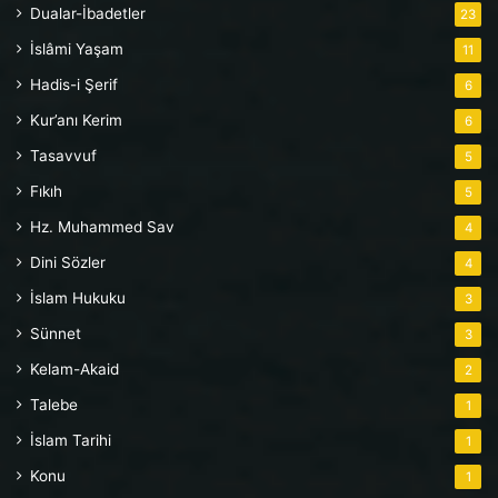
Dualar-İbadetler
23
İslâmi Yaşam
11
Hadis-i Şerif
6
Kur’anı Kerim
6
Tasavvuf
5
Fıkıh
5
Hz. Muhammed Sav
4
Dini Sözler
4
İslam Hukuku
3
Sünnet
3
Kelam-Akaid
2
Talebe
1
İslam Tarihi
1
Konu
1