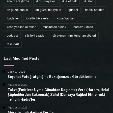
analiz araştırma
dini hikayeler
dua etmek
dualar
en güzel dualar
en güzel hikayeler
güncel
hadisi şerifler
ibadetler
ibretlik hikayeler
Köşe Yazıları
köşe yazıları alıntılar
müslüman olmak
namaz kılmak
podcast
silsile-i saadat
süleyman hilmi tunahan sözleri
tasavvuf
Last Modified Posts
Ocak 27, 2026
Seyahat Fotoğrafçılığına Baktığımızda Gördüklerimiz
Ağustos 3, 2022
Takva(Emirlere Uyma Günahtan Kaçınma) Vera (Haram, Helal
Şüphelilerden Sakınmak) Zühd (Dünyaya Rağbet Etmemek)
ile ilgili Hadis’ler
Ağustos 3, 2022
Ahiretle ilgili Hadis-i Şerifler