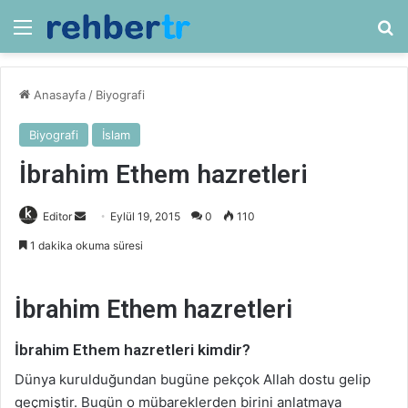
Menü
Ar
Anasayfa
/
Biyografi
Biyografi
İslam
İbrahim Ethem hazretleri
Bir
Editor
Eylül 19, 2015
0
110
e-
1 dakika okuma süresi
posta
göndermek
İbrahim Ethem hazretleri
İbrahim Ethem hazretleri kimdir?
Dünya kurulduğundan bugüne pekçok Allah dostu gelip
geçmiştir. Bugün o mübareklerden birini anlatmaya