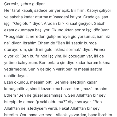
Çaresiz, şehre gidiyor.
Her taraf kapalı, sadece bir yer açık. Bir fırın. Kapıyı çalıyor
ve sabaha kadar oturma müsaadesi istiyor. Orada çalışan
işçi, “Geç otur” diyor. Aradan bir-iki saat geçiyor. Sabah
ezanı okunmaya başlıyor. Okunduktan sonra işçi dönüyor
“Hoşgeldiniz, nereden gelip nereye gidiyorsunuz, isminiz
ne” diyor. İbrahim Ethem de “Ben iki saattir burada
oturuyorum, şimdi mi geldi aklına sormak” diyor. Fırıncı
diyor ki: “Ben bu fırında işçiyim. İki çocuğum var, iki de
yetime bakıyorum. Ben onlara şimdiye kadar haram lokma
yedirmedim. Senin geldiğin vakit benim mesai saatim
dahilindeydi.
Ezan okundu, mesaim bitti. Seninle istediğin kadar
konuşabiliriz, şimdi kazancıma haram karışmaz.” İbrahim
Ethem “Sen ne güzel adammışsın. Sen Allah’tan bir şey
isteyip de olmadığı vaki oldu mu?” diye soruyor. “Ben
Allah’tan ne istediysem verdi. Fakat Allah’tan bir şey
istedim. Onu bana vermedi. Allah’a yalvardım, bana İbrahim