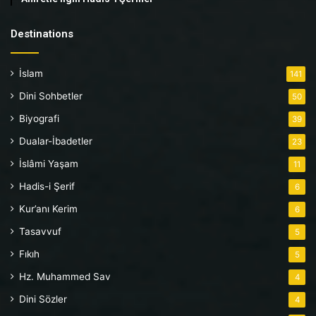
Destinations
İslam
141
Dini Sohbetler
50
Biyografi
39
Dualar-İbadetler
23
İslâmi Yaşam
11
Hadis-i Şerif
6
Kur’anı Kerim
6
Tasavvuf
5
Fıkıh
5
Hz. Muhammed Sav
4
Dini Sözler
4