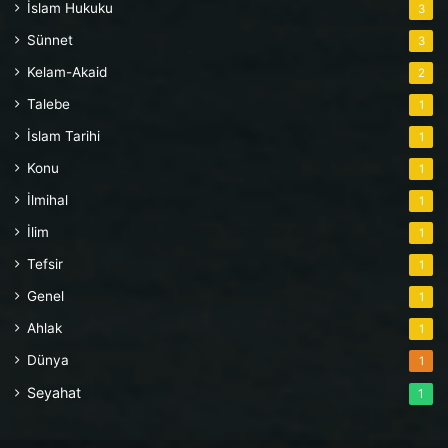
İslam Hukuku
3
Sünnet
3
Kelam-Akaid
2
Talebe
1
İslam Tarihi
1
Konu
1
İlmihal
1
İlim
1
Tefsir
1
Genel
1
Ahlak
1
Dünya
1
Seyahat
1