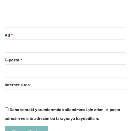
m
*
Ad
*
E-posta
*
İnternet sitesi
Daha sonraki yorumlarımda kullanılması için adım, e-posta
adresim ve site adresim bu tarayıcıya kaydedilsin.