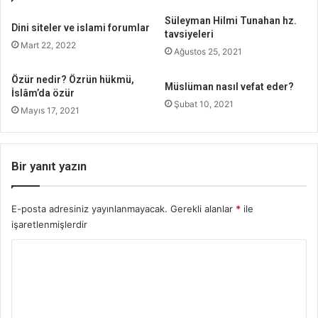
Süleyman Hilmi Tunahan hz.
Dini siteler ve islami forumlar
tavsiyeleri
Mart 22, 2022
Ağustos 25, 2021
Özür nedir? Özrün hükmü,
Müslüman nasıl vefat eder?
İslâm’da özür
Şubat 10, 2021
Mayıs 17, 2021
Bir yanıt yazın
E-posta adresiniz yayınlanmayacak.
Gerekli alanlar
*
ile
işaretlenmişlerdir
Y
o
r
u