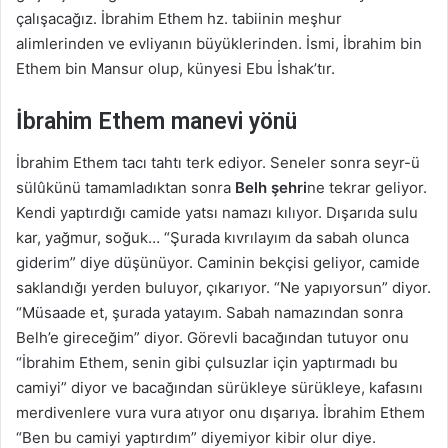
çalışacağız. İbrahim Ethem hz. tabiinin meşhur
alimlerinden ve evliyanın büyüklerinden. İsmi, İbrahim bin
Ethem bin Mansur olup, künyesi Ebu İshak’tır.
İbrahim Ethem manevi yönü
İbrahim Ethem tacı tahtı terk ediyor. Seneler sonra seyr-ü
sülûkünü tamamladıktan sonra
Belh şehri
ne tekrar geliyor.
Kendi yaptırdığı camide yatsı namazı kılıyor. Dışarıda sulu
kar, yağmur, soğuk… “Şurada kıvrılayım da sabah olunca
giderim” diye düşünüyor. Caminin bekçisi geliyor, camide
saklandığı yerden buluyor, çıkarıyor. “Ne yapıyorsun” diyor.
“Müsaade et, şurada yatayım. Sabah namazından sonra
Belh’e gireceğim” diyor. Görevli bacağından tutuyor onu
“İbrahim Ethem, senin gibi çulsuzlar için yaptırmadı bu
camiyi” diyor ve bacağından sürükleye sürükleye, kafasını
merdivenlere vura vura atıyor onu dışarıya. İbrahim Ethem
“Ben bu camiyi yaptırdım” diyemiyor kibir olur diye.