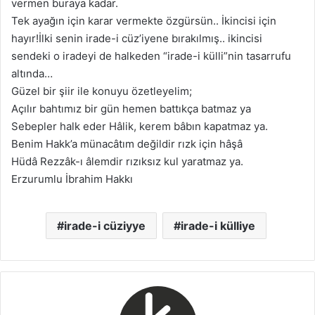
vermen buraya kadar.
Tek ayağın için karar vermekte özgürsün.. İkincisi için
hayır!İlki senin irade-i cüz’iyene bırakılmış.. ikincisi
sendeki o iradeyi de halkeden “irade-i külli”nin tasarrufu
altında…
Güzel bir şiir ile konuyu özetleyelim;
Açılır bahtımız bir gün hemen battıkça batmaz ya
Sebepler halk eder Hâlik, kerem bâbın kapatmaz ya.
Benim Hakk’a münacâtım değildir rızk için hâşâ
Hüdâ Rezzâk-ı âlemdir rızıksız kul yaratmaz ya.
Erzurumlu İbrahim Hakkı
irade-i cüziyye
irade-i külliye