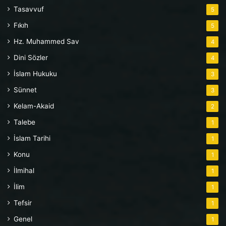
Tasavvuf
5
Fıkıh
5
Hz. Muhammed Sav
4
Dini Sözler
4
İslam Hukuku
3
Sünnet
3
Kelam-Akaid
2
Talebe
1
İslam Tarihi
1
Konu
1
İlmihal
1
İlim
1
Tefsir
1
Genel
1