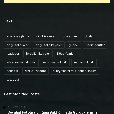
Tags
analiz araştırma
dini hikayeler
dua etmek
dualar
en güzel dualar
en güzel hikayeler
güncel
hadisi şerifler
ibadetler
ibretlik hikayeler
Köşe Yazıları
köşe yazıları alıntılar
müslüman olmak
namaz kılmak
podcast
silsile-i saadat
süleyman hilmi tunahan sözleri
tasavvuf
Last Modified Posts
Ocak 27, 2026
Seyahat Fotoğrafçılığına Baktığımızda Gördüklerimiz