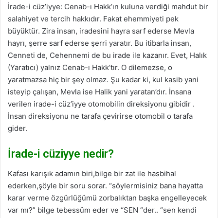
İrade-i cüz’iyye: Cenab-ı Hakk’ın kuluna verdiği mahdut bir
salahiyet ve tercih hakkıdır. Fakat ehemmiyeti pek
büyüktür. Zira insan, iradesini hayra sarf ederse Mevla
hayrı, şerre sarf ederse şerri yaratır. Bu itibarla insan,
Cenneti de, Cehennemi de bu irade ile kazanır. Evet, Halık
(Yaratıcı) yalnız Cenab-ı Hakk’tır. O dilemezse, o
yaratmazsa hiç bir şey olmaz. Şu kadar ki, kul kasib yani
isteyip çalışan, Mevla ise Halik yani yaratan’dır. İnsana
verilen irade-i cüz’iyye otomobilin direksiyonu gibidir .
İnsan direksiyonu ne tarafa çevirirse otomobil o tarafa
gider.
İrade-i cüziyye nedir?
Kafası karışık adamın biri,bilge bir zat ile hasbihal
ederken,şöyle bir soru sorar. “söylermisiniz bana hayatta
karar verme özgürlüğümü zorbalıktan başka engelleyecek
var mı?” bilge tebessüm eder ve “SEN “der.. “sen kendi