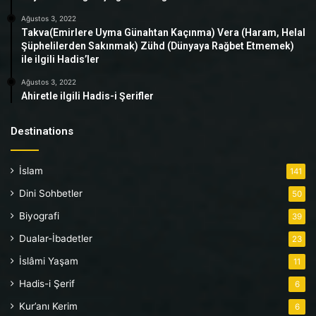
Ağustos 3, 2022
Takva(Emirlere Uyma Günahtan Kaçınma) Vera (Haram, Helal
Şüphelilerden Sakınmak) Zühd (Dünyaya Rağbet Etmemek)
ile ilgili Hadis’ler
Ağustos 3, 2022
Ahiretle ilgili Hadis-i Şerifler
Destinations
İslam
141
Dini Sohbetler
50
Biyografi
39
Dualar-İbadetler
23
İslâmi Yaşam
11
Hadis-i Şerif
6
Kur’anı Kerim
6