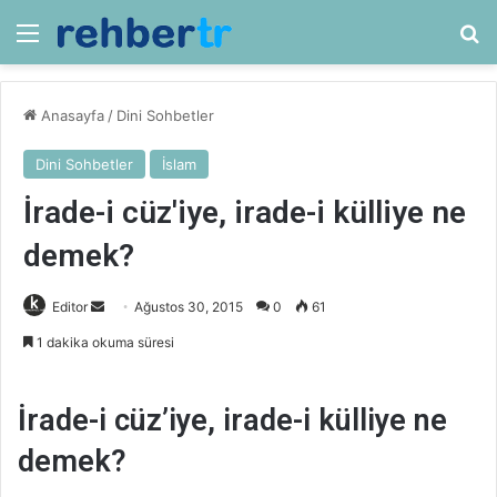
Menü
Ar
Anasayfa
/
Dini Sohbetler
Dini Sohbetler
İslam
İrade-i cüz'iye, irade-i külliye ne
demek?
Bir
Editor
Ağustos 30, 2015
0
61
e-
1 dakika okuma süresi
posta
göndermek
İrade-i cüz’iye, irade-i külliye ne
demek?