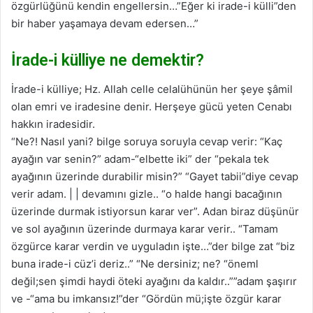
özgürlüğünü kendin engellersin…”Eğer ki irade-i külli”den
bir haber yaşamaya devam edersen…”
İrade-i külliye ne demektir?
İrade-i külliye; Hz. Allah celle celalühünün her şeye şâmil
olan emri ve iradesine denir. Herşeye gücü yeten Cenabı
hakkın iradesidir.
“Ne?! Nasıl yani? bilge soruya soruyla cevap verir: “Kaç
ayağın var senin?” adam-“elbette iki” der “pekala tek
ayağının üzerinde durabilir misin?” “Gayet tabii”diye cevap
verir adam. | | devamını gizle.. “o halde hangi bacağının
üzerinde durmak istiyorsun karar ver”. Adan biraz düşünür
ve sol ayağının üzerinde durmaya karar verir.. “Tamam
özgürce karar verdin ve uyguladın işte…”der bilge zat “biz
buna irade-i cüz’i deriz..” “Ne dersiniz; ne? “öneml
değil;sen şimdi haydi öteki ayağını da kaldır..””adam şaşırır
ve -“ama bu imkansız!”der “Gördün mü;işte özgür karar