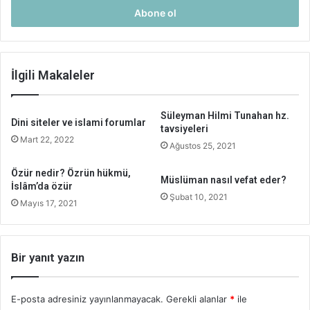
giriniz
İlgili Makaleler
Süleyman Hilmi Tunahan hz.
Dini siteler ve islami forumlar
tavsiyeleri
Mart 22, 2022
Ağustos 25, 2021
Özür nedir? Özrün hükmü,
Müslüman nasıl vefat eder?
İslâm’da özür
Şubat 10, 2021
Mayıs 17, 2021
Bir yanıt yazın
E-posta adresiniz yayınlanmayacak.
Gerekli alanlar
*
ile