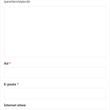
işaretlenmişlerdir
Y
o
r
u
m
*
Ad
*
E-posta
*
İnternet sitesi