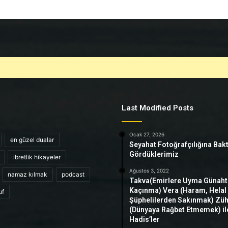
Last Modified Posts
Ocak 27, 2026
en güzel dualar
Seyahat Fotoğrafçılığına Bak
Gördüklerimiz
ibretlik hikayeler
Ağustos 3, 2022
namaz kılmak
podcast
Takva(Emirlere Uyma Günah
Kaçınma) Vera (Haram, Helal
uf
Şüphelilerden Sakınmak) Zü
(Dünyaya Rağbet Etmemek) ile 
Hadis’ler