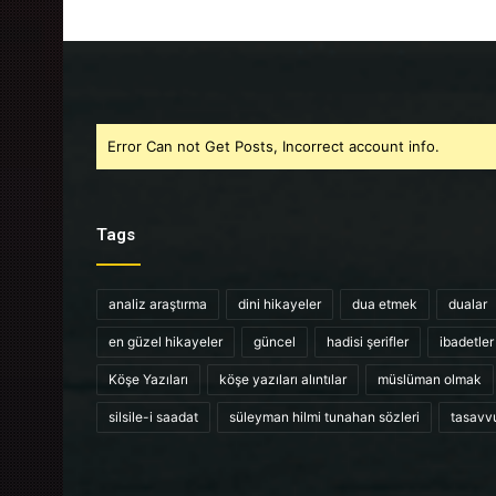
Error Can not Get Posts, Incorrect account info.
Tags
analiz araştırma
dini hikayeler
dua etmek
dualar
en güzel hikayeler
güncel
hadisi şerifler
ibadetler
Köşe Yazıları
köşe yazıları alıntılar
müslüman olmak
silsile-i saadat
süleyman hilmi tunahan sözleri
tasavv