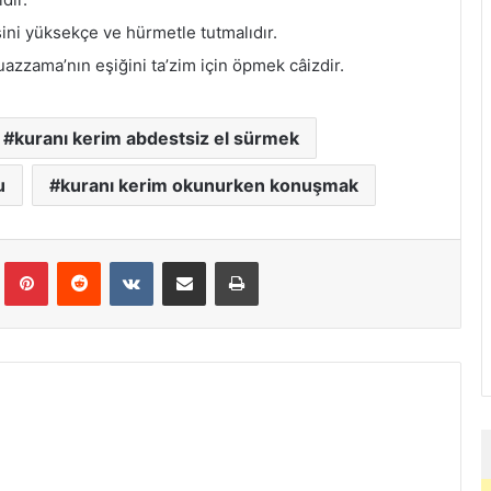
sini yüksekçe ve hürmetle tutmalıdır.
uazzama’nın eşiğini ta’zim için öpmek câizdir.
kuranı kerim abdestsiz el sürmek
u
kuranı kerim okunurken konuşmak
Tumblr
Pinterest
Reddit
VKontakte
E-Posta ile paylaş
Yazdır