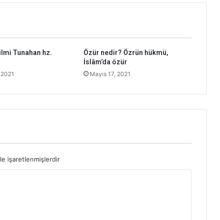
lmi Tunahan hz.
Özür nedir? Özrün hükmü,
İslâm’da özür
 2021
Mayıs 17, 2021
le işaretlenmişlerdir