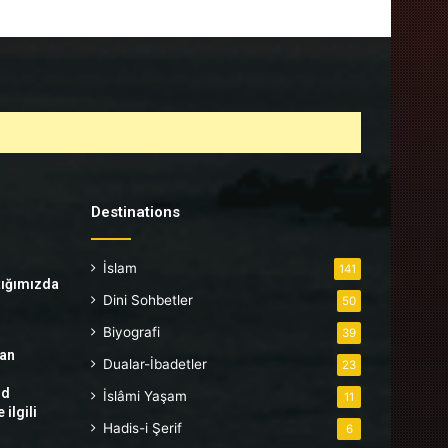
Destinations
İslam
141
tığımızda
Dini Sohbetler
50
Biyografi
39
tan
Dualar-İbadetler
23
hd
İslâmi Yaşam
11
ilgili
Hadis-i Şerif
6