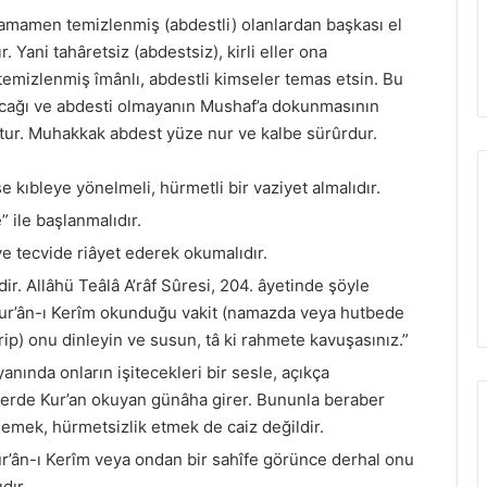
 tamamen temizlenmiş (abdestli) olanlardan başkası el
 Yani tahâretsiz (abdestsiz), kirli eller ona
emizlenmiş îmânlı, abdestli kimseler temas etsin. Bu
acağı ve abdesti olmayanın Mushaf’a dokunmasının
tur. Muhakkak abdest yüze nur ve kalbe sürûrdur.
ıbleye yönelmeli, hürmetli bir vaziyet almalıdır.
 ile başlanmalıdır.
 ve tecvide riâyet ederek okumalıdır.
r. Allâhü Teâlâ A’râf Sûresi, 204. âyetinde şöyle
Kur’ân-ı Kerîm okunduğu vakit (namazda veya hutbede
ip) onu dinleyin ve susun, tâ ki rahmete kavuşasınız.”
anında onların işitecekleri bir sesle, açıkça
rde Kur’an okuyan günâha girer. Bununla beraber
emek, hürmetsizlik etmek de caiz değildir.
r’ân-ı Kerîm veya ondan bir sahîfe görünce derhal onu
dır.