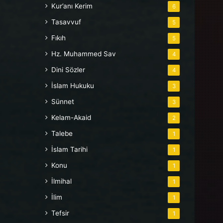
Kur’anı Kerim
6
Tasavvuf
5
Fıkıh
5
Hz. Muhammed Sav
4
Dini Sözler
4
İslam Hukuku
3
Sünnet
3
Kelam-Akaid
2
Talebe
1
İslam Tarihi
1
Konu
1
İlmihal
1
İlim
1
Tefsir
1