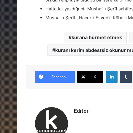
Hattatlar yazdığı bir Mushaf-ı Şerîf sahîfe
Mushaf-ı Şerîfi, Hacer-i Esved’i, Kâbe-i M
kurana hürmet etmek
kuranı kerim abdestsiz okunur m
LinkedIn
Facebook
X
Editor