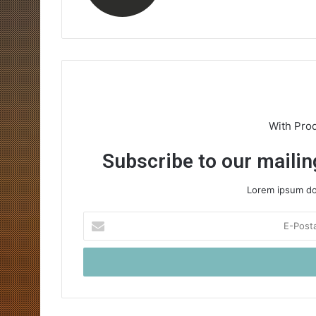
With Pro
Subscribe to our mailing
Lorem ipsum dol
E-
Posta
adresinizi
giriniz