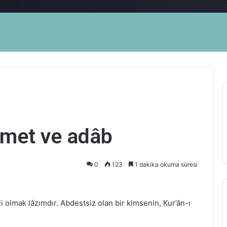
rmet ve adâb
0
123
1 dakika okuma süresi
i olmak lâzımdır. Abdestsiz olan bir kimsenin, Kur’ân-ı