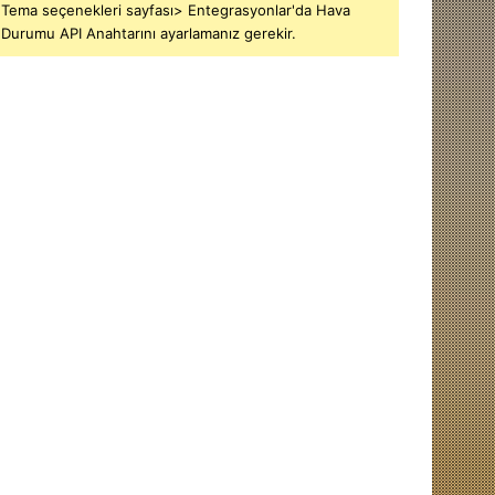
Tema seçenekleri sayfası> Entegrasyonlar'da Hava
Durumu API Anahtarını ayarlamanız gerekir.