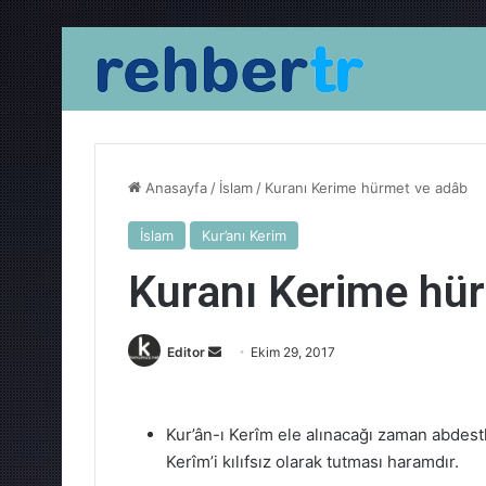
Anasayfa
/
İslam
/
Kuranı Kerime hürmet ve adâb
İslam
Kur’anı Kerim
Kuranı Kerime hü
Bir
Editor
Ekim 29, 2017
e-
posta
göndermek
Kur’ân-ı Kerîm ele alınacağı zaman abdestl
Kerîm’i kılıfsız olarak tutması haramdır.