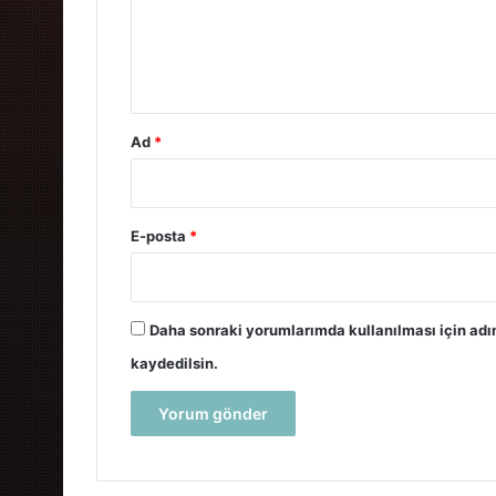
u
m
*
Ad
*
E-posta
*
Daha sonraki yorumlarımda kullanılması için adı
kaydedilsin.