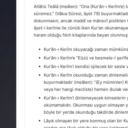
Allâhü Teâlâ (meâlen): “Ona (Kur’ân-ı Kerîm’e)
süremez.” (Vâkıa Sûresi, âyet 79) buyurmaktadır.
dokunmasın, ancak maddî ve mânevî pislikten t
âyet-i kerîme ile cünüb iken Kur’an okunamay
haram olduğu fıkıh kitaplarında beyan olunmuş
Kur’ân-ı Kerîm okuyacağı zaman mümkünse k
Kur’ân-ı Kerîm’e “Eûzü ve besmele-i şerîfe”
Kur’ân-ı Kerîm’i kendisi işitecek bir sesle
Kur’ân-ı Kerîm okunduğu zaman dinlemelidi
buyurmaktadır (meâlen): “(Ey müminler) 
veya her hangi mecliste) hemen (kulak ver
Kur’ân-ı Kerîm’i dinlemeyecek kimselerin y
okumamalıdır. Okunması uygun olmayan ye
böyle bir yerde okunduğu takdirde dinlem
Lâyık olmayan bir yere konmuş olan bir Ku
oradan alıp lâyık olduğu bir yere kaldırmalı