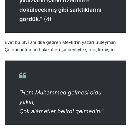
yıldızların sanki üzerimize
dökülecekmiş gibi sarktıklarını
gördük.”
(4)
Evet bu ulvî anı dile getiren Mevlid’in yazarı Süleyman
Çelebi bütün bu hakikatleri şu beytiyle şiirleştirmiştir:
“Hem Muhammed gelmesi oldu
yakın,
Çok alâmetler belirdi gelmedin.”