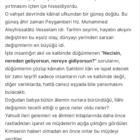
yırtmasını içten içe hissediyordu.
O vahşet devrinde kâinat ufkundan bir güneş doğdu. Bu
güneş âhir zaman Peygamberi Hz. Muhammed
Aleyhissalâtü Vesselam idi. Tarihin seyrini, hayatın akışını
değiştiren bu eşsiz olay, dünyayı yerinden sarsan
değişimlerin en büyüğü idi.
İşte insanlığın akıl ve kalbinde düğümlenen
“Necisin,
nereden geliyorsun, nereye gidiyorsun?”
sorularını,
düğümlerini çözüp kâinatın Sahibini ilân ve ispat edecek
bir zatın teşrifi sadece insanların ruh ve kalbinde değil,
diğer varlıklarda, hattâ cansız eşyada bile yansımasını
bulacaktı.
Doğudan batıya bütün âlemin nurlara büründüğü, İlâhi
değişimin tecelli ettiği o gece neler oldu neler?
Yahudi ileri gelenleri ve âlimleri kitaplarında daha önce
rastladıkları işaret ve müjdelerin açığa çıktığını gördüler.
Kimsenin haberi olmadan en önce onlar bu müjdeyi
verdiler