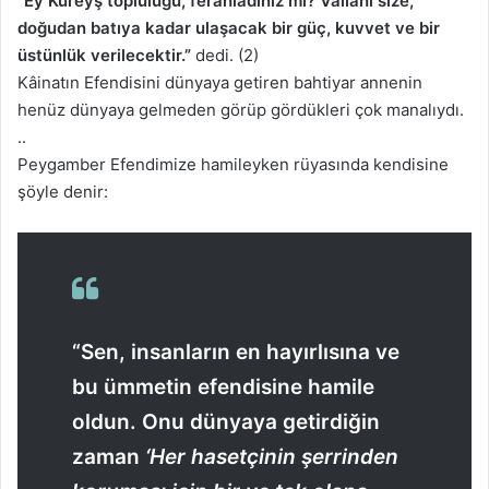
“Ey Kureyş topluluğu, ferahladınız mı? Vallahi size,
doğudan batıya kadar ulaşacak bir güç, kuvvet ve bir
üstünlük verilecektir.”
dedi. (2)
Kâinatın Efendisini dünyaya getiren bahtiyar annenin
henüz dünyaya gelmeden görüp gördükleri çok manalıydı.
..
Peygamber Efendimize hamileyken rüyasında kendisine
şöyle denir:
“Sen, insanların en hayırlısına ve
bu ümmetin efendisine hamile
oldun. Onu dünyaya getirdiğin
zaman
‘Her hasetçinin şerrinden