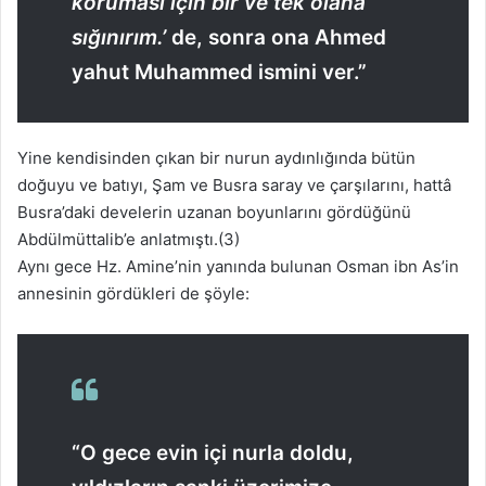
koruması için bir ve tek olana
sığınırım.’
de, sonra ona Ahmed
yahut Muhammed ismini ver.”
Yine kendisinden çıkan bir nurun aydınlığında bütün
doğuyu ve batıyı, Şam ve Busra saray ve çarşılarını, hattâ
Busra’daki develerin uzanan boyunlarını gördüğünü
Abdülmüttalib’e anlatmıştı.(3)
Aynı gece Hz. Amine’nin yanında bulunan Osman ibn As’in
annesinin gördükleri de şöyle:
“O gece evin içi nurla doldu,