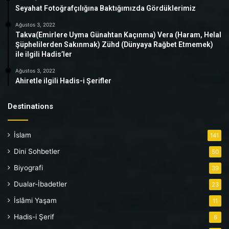
Seyahat Fotoğrafçılığına Baktığımızda Gördüklerimiz
Ağustos 3, 2022
Takva(Emirlere Uyma Günahtan Kaçınma) Vera (Haram, Helal
Şüphelilerden Sakınmak) Zühd (Dünyaya Rağbet Etmemek)
ile ilgili Hadis’ler
Ağustos 3, 2022
Ahiretle ilgili Hadis-i Şerifler
Destinations
İslam
141
Dini Sohbetler
50
Biyografi
39
Dualar-İbadetler
23
İslâmi Yaşam
11
Hadis-i Şerif
6