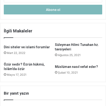
adresinizi
giriniz
İlgili Makaleler
Süleyman Hilmi Tunahan hz.
Dini siteler ve islami forumlar
tavsiyeleri
Mart 22, 2022
Ağustos 25, 2021
Özür nedir? Özrün hükmü,
Müslüman nasıl vefat eder?
İslâm’da özür
Şubat 10, 2021
Mayıs 17, 2021
Bir yanıt yazın