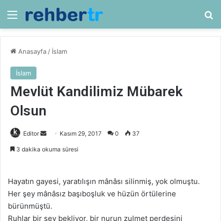
Menü
Ar
Anasayfa
/
İslam
İslam
Mevlüt Kandilimiz Mübarek
Olsun
Bir
Editor
Kasım 29, 2017
0
37
e-
3 dakika okuma süresi
posta
göndermek
Hayatın gayesi, yaratılışın mânâsı silinmiş, yok olmuştu.
Her şey mânâsız başıboşluk ve hüzün örtülerine
bürünmüştü.
Ruhlar bir şey bekliyor, bir nurun zulmet perdesini