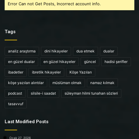
Error Can not Get Posts, Incorrect account info.
Tags
analiz araştırma
dini hikayeler
dua etmek
dualar
en güzel dualar
en güzel hikayeler
güncel
hadisi şerifler
ibadetler
ibretlik hikayeler
Köşe Yazıları
köşe yazıları alıntılar
müslüman olmak
namaz kılmak
podcast
silsile-i saadat
süleyman hilmi tunahan sözleri
tasavvuf
Last Modified Posts
Ocak 27, 2026