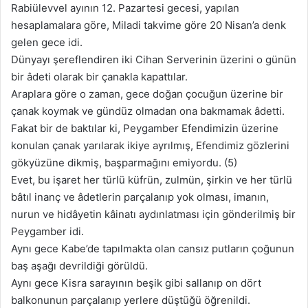
Rabiülevvel ayının 12. Pazartesi gecesi, yapılan
hesaplamalara göre, Miladi takvime göre 20 Nisan’a denk
gelen gece idi.
Dünyayı şereflendiren iki Cihan Serverinin üzerini o günün
bir âdeti olarak bir çanakla kapattılar.
Araplara göre o zaman, gece doğan çocuğun üzerine bir
çanak koymak ve gündüz olmadan ona bakmamak âdetti.
Fakat bir de baktılar ki, Peygamber Efendimizin üzerine
konulan çanak yarılarak ikiye ayrılmış, Efendimiz gözlerini
gökyüzüne dikmiş, başparmağını emiyordu. (5)
Evet, bu işaret her türlü küfrün, zulmün, şirkin ve her türlü
bâtıl inanç ve âdetlerin parçalanıp yok olması, imanın,
nurun ve hidâyetin kâinatı aydınlatması için gönderilmiş bir
Peygamber idi.
Aynı gece Kabe’de tapılmakta olan cansız putların çoğunun
baş aşağı devrildiği görüldü.
Aynı gece Kisra sarayının beşik gibi sallanıp on dört
balkonunun parçalanıp yerlere düştüğü öğrenildi.