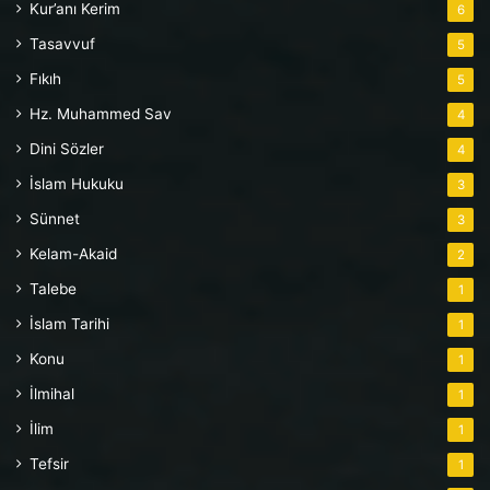
Kur’anı Kerim
6
Tasavvuf
5
Fıkıh
5
Hz. Muhammed Sav
4
Dini Sözler
4
İslam Hukuku
3
Sünnet
3
Kelam-Akaid
2
Talebe
1
İslam Tarihi
1
Konu
1
İlmihal
1
İlim
1
Tefsir
1