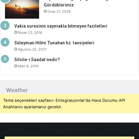
Gördüklerimiz
Ocak 27, 2026
Vakia suresinin saymakla bitmeyen faziletleri
Nisan 23, 2016
Süleyman Hilmi Tunahan hz. tavsiyeleri
Ağustos 25, 2021
Silsile-i Saadat nedir?
Mart 8, 2016
Weather
Tema seçenekleri sayfası> Entegrasyonlar'da Hava Durumu API
Anahtarını ayarlamanız gerekir.