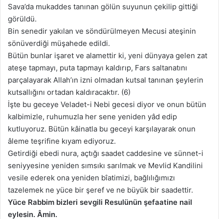
Sava’da mukaddes tanınan gölün suyunun çekilip gittiği
görüldü.
Bin senedir yakılan ve söndürülmeyen Mecusi ateşinin
sönüverdiği müşahede edildi.
Bütün bunlar işaret ve alamettir ki, yeni dünyaya gelen zat
ateşe tapmayı, puta tapmayı kaldırıp, Fars saltanatını
parçalayarak Allah’ın izni olmadan kutsal tanınan şeylerin
kutsallığını ortadan kaldıracaktır. (6)
İşte bu geceye Veladet-i Nebi gecesi diyor ve onun bütün
kalbimizle, ruhumuzla her sene yeniden yâd edip
kutluyoruz. Bütün kâinatla bu geceyi karşılayarak onun
âleme teşrifine kıyam ediyoruz.
Getirdiği ebedi nura, açtığı saadet caddesine ve sünnet-i
seniyyesine yeniden sımsıkı sarılmak ve Mevlid Kandilini
vesile ederek ona yeniden bîatimizi, bağlılığımızı
tazelemek ne yüce bir şeref ve ne büyük bir saadettir.
Yüce Rabbim bizleri sevgili Resulünün şefaatine nail
eylesin. Âmin.