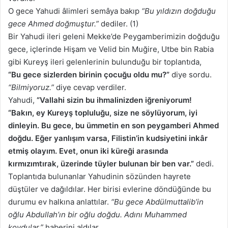
O gece Yahudi âlimleri semâya bakıp
“Bu yıldızın doğduğu
gece Ahmed doğmuştur.”
dediler. (1)
Bir Yahudi ileri geleni Mekke’de Peygamberimizin doğduğu
gece, içlerinde Hişam ve Velid bin Muğire, Utbe bin Rabia
gibi Kureyş ileri gelenlerinin bulunduğu bir toplantıda,
“Bu gece sizlerden birinin çocuğu oldu mu?”
diye sordu.
“Bilmiyoruz.”
diye cevap verdiler.
Yahudi,
“Vallahi sizin bu ihmalinizden iğreniyorum!
“Bakın, ey Kureyş topluluğu, size ne söylüyorum, iyi
dinleyin. Bu gece, bu ümmetin en son peygamberi Ahmed
doğdu. Eğer yanlışım varsa, Filistin’in kudsiyetini inkâr
etmiş olayım. Evet, onun iki küreği arasında
kırmızımtırak, üzerinde tüyler bulunan bir ben var.”
dedi.
Toplantıda bulunanlar Yahudinin sözünden hayrete
düştüler ve dağıldılar. Her birisi evlerine döndüğünde bu
durumu ev halkına anlattılar.
“Bu gece Abdülmuttalib’in
oğlu Abdullah’ın bir oğlu doğdu. Adını Muhammed
koydular.”
haberini aldılar.