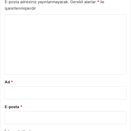
E-posta adresiniz yayınlanmayacak.
Gerekli alanlar
*
ile
işaretlenmişlerdir
Y
o
r
u
m
*
Ad
*
E-posta
*