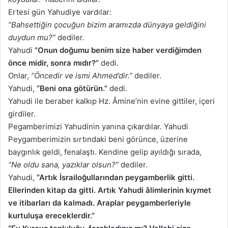
Ertesi gün Yahudiye vardılar:
“Bahsettiğin çocuğun bizim aramızda dünyaya geldiğini
duydun mu?”
dediler.
Yahudi
“Onun doğumu benim size haber verdiğimden
önce midir, sonra mıdır?”
dedi.
Onlar,
“Öncedir ve ismi Ahmed’dir.”
dediler.
Yahudi,
“Beni ona götürün.”
dedi.
Yahudi ile beraber kalkıp Hz. Âmine’nin evine gittiler, içeri
girdiler.
Pegamberimizi Yahudinin yanına çıkardılar. Yahudi
Peygamberimizin sırtındaki beni görünce, üzerine
baygınlık geldi, fenalaştı. Kendine gelip ayıldığı sırada,
“Ne oldu sana, yazıklar olsun?”
dediler.
Yahudi,
“Artık İsrailoğullarından peygamberlik gitti.
Ellerinden kitap da gitti. Artık Yahudi âlimlerinin kıymet
ve itibarları da kalmadı. Araplar peygamberleriyle
kurtuluşa ereceklerdir.”