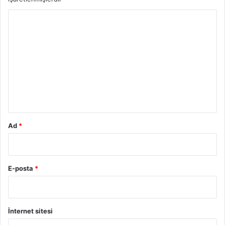
Y
o
r
u
m
*
Ad
*
E-posta
*
İnternet sitesi