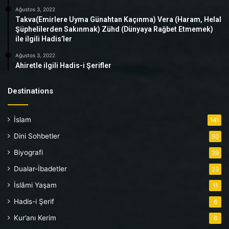
Ağustos 3, 2022
Takva(Emirlere Uyma Günahtan Kaçınma) Vera (Haram, Helal
Şüphelilerden Sakınmak) Zühd (Dünyaya Rağbet Etmemek)
ile ilgili Hadis’ler
Ağustos 3, 2022
Ahiretle ilgili Hadis-i Şerifler
Destinations
İslam
141
Dini Sohbetler
50
Biyografi
39
Dualar-İbadetler
23
İslâmi Yaşam
11
Hadis-i Şerif
6
Kur’anı Kerim
6