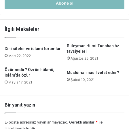
giriniz
İlgili Makaleler
Süleyman Hilmi Tunahan hz.
Dini siteler ve islami forumlar
tavsiyeleri
Mart 22, 2022
Ağustos 25, 2021
Özür nedir? Özrün hükmü,
Müslüman nasıl vefat eder?
İslâm’da özür
Şubat 10, 2021
Mayıs 17, 2021
Bir yanıt yazın
E-posta adresiniz yayınlanmayacak.
Gerekli alanlar
*
ile
işaretlenmişlerdir