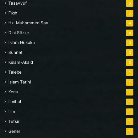
Tasavvuf
5
Fıkıh
5
Hz. Muhammed Sav
4
Dini Sözler
4
İslam Hukuku
3
Sünnet
3
Kelam-Akaid
2
Talebe
1
İslam Tarihi
1
Konu
1
İlmihal
1
İlim
1
Tefsir
1
Genel
1