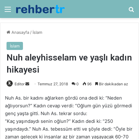
Menü
Ar
Anasayfa
/
İslam
İslam
Nuh aleyhisselam ve yaşlı kadın
hikayesi
Bir
Editor
Temmuz 27, 2018
0
96
Bir dakikadan az
e-
Nuh As. bir kadını ağlarken gördü ona dedi ki: “Neden
posta
ağlıyorsun?” Kadın cevap verdi: “Oğlum gün yüzü görmedi
göndermek
genç yaşta gitti. Nuh As. tekrar sordu:
“Kaç yaşındaydı senin oğlun?” Kadın dedi ki: “250
yaşındaydı.” Nuh As. tebessüm etti ve şöyle dedi: “Öyle bir
zaman gelecek ki insanlar az bir zaman yaşayacak 60-70