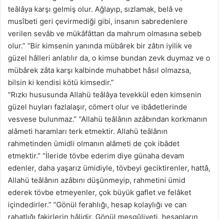
teâlâya karşı gelmiş olur. Ağlayıp, sızlamak, belâ ve
musîbeti geri çevirmediği gibi, insanın sabredenlere
verilen sevâb ve mükâfâttan da mahrum olmasına sebeb
olur.” “Bir kimsenin yanında mübârek bir zâtın iyilik ve
güzel hâlleri anlatılır da, o kimse bundan zevk duymaz ve o
mübârek zâta karşı kalbinde muhabbet hâsıl olmazsa,
bilsin ki kendisi kötü kimsedir.”
“Rızkı hususunda Allahü teâlâya tevekkül eden kimsenin
güzel huyları fazlalaşır, cömert olur ve ibâdetlerinde
vesvese bulunmaz.” “Allahü teâlânın azâbından korkmanın
alâmeti haramları terk etmektir. Allahü teâlânın
rahmetinden ümidli olmanın alâmeti de çok ibâdet
etmektir.” “İleride tövbe ederim diye günaha devam
edenler, daha yaşarız ümidiyle, tövbeyi geciktirenler, hattâ,
Allahü teâlânın azâbını düşünmeyip, rahmetini ümid
ederek tövbe etmeyenler, çok büyük gaflet ve felâket
içindedirler.” “Gönül ferahlığı, hesap kolaylığı ve can
rahatlığı fakirlerin hâlidir. Gönül meşgûliyeti, hesapların