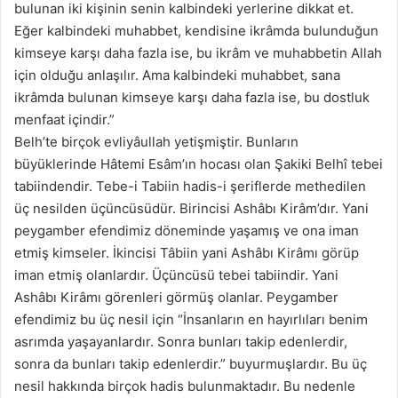
bulunan iki kişinin senin kalbindeki yerlerine dikkat et.
Eğer kalbindeki muhabbet, kendisine ikrâmda bulunduğun
kimseye karşı daha fazla ise, bu ikrâm ve muhabbetin Allah
için olduğu anlaşılır. Ama kalbindeki muhabbet, sana
ikrâmda bulunan kimseye karşı daha fazla ise, bu dostluk
menfaat içindir.”
Belh’te birçok evliyâullah yetişmiştir. Bunların
büyüklerinde Hâtemi Esâm’ın hocası olan Şakiki Belhî tebei
tabiindendir. Tebe-i Tabiin hadis-i şeriflerde methedilen
üç nesilden üçüncüsüdür. Birincisi Ashâbı Kirâm’dır. Yani
peygamber efendimiz döneminde yaşamış ve ona iman
etmiş kimseler. İkincisi Tâbiin yani Ashâbı Kirâmı görüp
iman etmiş olanlardır. Üçüncüsü tebei tabiindir. Yani
Ashâbı Kirâmı görenleri görmüş olanlar. Peygamber
efendimiz bu üç nesil için “İnsanların en hayırlıları benim
asrımda yaşayanlardır. Sonra bunları takip edenlerdir,
sonra da bunları takip edenlerdir.” buyurmuşlardır. Bu üç
nesil hakkında birçok hadis bulunmaktadır. Bu nedenle