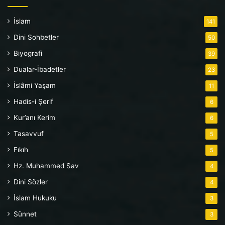
İslam
141
Dini Sohbetler
50
Biyografi
39
Dualar-İbadetler
23
İslâmi Yaşam
11
Hadis-i Şerif
6
Kur’anı Kerim
6
Tasavvuf
5
Fıkıh
5
Hz. Muhammed Sav
4
Dini Sözler
4
İslam Hukuku
3
Sünnet
3