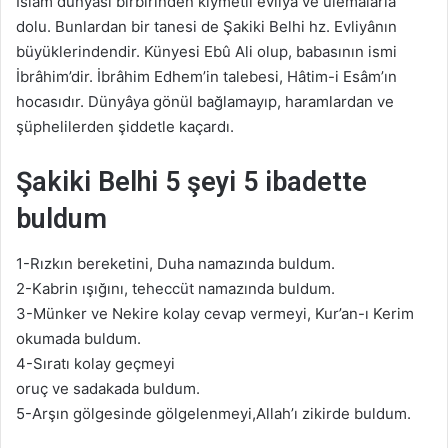
İslâm dünyası birbirinden kıymetli evliyâ ve ulemalarla
dolu. Bunlardan bir tanesi de Şakiki Belhi hz. Evliyânın
büyüklerindendir. Künyesi Ebû Ali olup, babasının ismi
İbrâhim’dir. İbrâhim Edhem’in talebesi, Hâtim-i Esâm’ın
hocasıdır. Dünyâya gönül bağlamayıp, haramlardan ve
şüphelilerden şiddetle kaçardı.
Şakiki Belhi 5 şeyi 5 ibadette
buldum
1-Rızkın bereketini, Duha namazında buldum.
2-Kabrin ışığını, teheccüt namazında buldum.
3-Münker ve Nekire kolay cevap vermeyi, Kur’an-ı Kerim
okumada buldum.
4-Sıratı kolay geçmeyi
oruç ve sadakada buldum.
5-Arşın gölgesinde gölgelenmeyi,Allah’ı zikirde buldum.