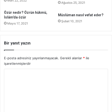
Mart 22, 2022
Ağustos 25, 2021
Özür nedir? Özrün hükmü,
Müslüman nasıl vefat eder?
İslâm’da özür
Şubat 10, 2021
Mayıs 17, 2021
Bir yanıt yazın
E-posta adresiniz yayınlanmayacak.
Gerekli alanlar
*
ile
işaretlenmişlerdir
Y
o
r
u
m
*