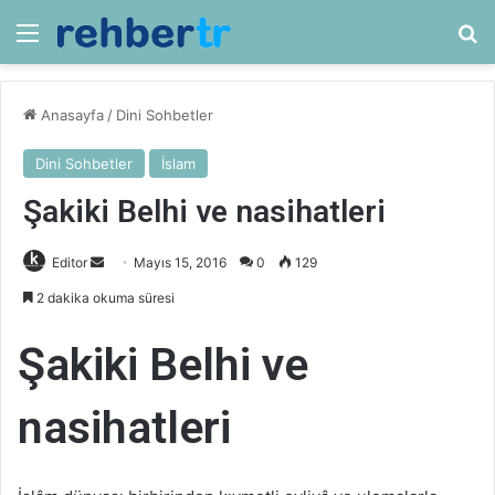
Menü
Ar
Anasayfa
/
Dini Sohbetler
Dini Sohbetler
İslam
Şakiki Belhi ve nasihatleri
Bir
Editor
Mayıs 15, 2016
0
129
e-
2 dakika okuma süresi
posta
göndermek
Şakiki Belhi ve
nasihatleri