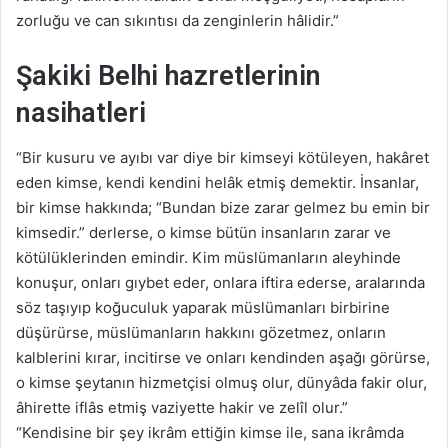
zorluğu ve can sıkıntısı da zenginlerin hâlidir.”
Şakiki Belhi hazretlerinin
nasihatleri
“Bir kusuru ve ayıbı var diye bir kimseyi kötüleyen, hakâret
eden kimse, kendi kendini helâk etmiş demektir. İnsanlar,
bir kimse hakkında; “Bundan bize zarar gelmez bu emin bir
kimsedir.” derlerse, o kimse bütün insanların zarar ve
kötülüklerinden emindir. Kim müslümanların aleyhinde
konuşur, onları gıybet eder, onlara iftira ederse, aralarında
söz taşıyıp koğuculuk yaparak müslümanları birbirine
düşürürse, müslümanların hakkını gözetmez, onların
kalblerini kırar, incitirse ve onları kendinden aşağı görürse,
o kimse şeytanın hizmetçisi olmuş olur, dünyâda fakir olur,
âhirette iflâs etmiş vaziyette hakir ve zelîl olur.”
“Kendisine bir şey ikrâm ettiğin kimse ile, sana ikrâmda