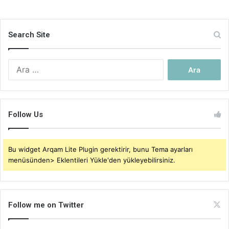
Search Site
Arama:
Follow Us
Bu widget Arqam Lite Plugin gerektirir, bunu Tema ayarları
menüsünden> Eklentileri Yükle'den yükleyebilirsiniz.
Follow me on Twitter