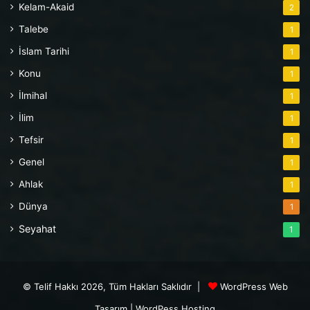
Kelam-Akaid
2
Talebe
1
İslam Tarihi
1
Konu
1
İlmihal
1
İlim
1
Tefsir
1
Genel
1
Ahlak
1
Dünya
1
Seyahat
1
© Telif Hakkı 2026, Tüm Hakları Saklıdır |
WordPress Web
Tasarım
|
WordPess Hosting