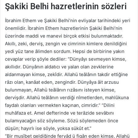
Şakiki Belhi hazretlerinin sözleri
İbrahim Ethem ve Şakiki Belhi’nin evliyalar tarihindeki yeri
önemlidir. İbrahim Ethem hazretlerinin Şakiki Belhi’nin
üzerinde maddi ve manevi birçok etkisi bulunmaktadır.
Akıllı, zeki, derviş, zengin ve cimrinin kimlere denildiğini
yedi yüz tane âlimden sordum. Hepsi de birbirine yakın
cevaplar verip şöyle dediler: “Dünyâyı sevmeyen kimse,
akıllıdır. Dünyânın aldatıcı ve yalan olan zevklerine
aldanmayan kimse, zekîdir. Allahü teâlânın takdir ettiğine
râzı olan, kanâat eden, zengindir. Dünyâya âit arzusu
bulunmayan, Allahü teâlânın rızâsını isteyen kimse,
dervişdir. Allahü teâlânın verdiği nîmetlerden, mahlûkuna
faydalı olanları vermekten kaçınan, cimridir.” “Dilini
muhâfaza et. Amel defterinde ve terâzide sevâbını
bulamıyacağın söz söyleme. Sözü söylemeden önce
düşün; hayırlı ise söyle, yoksa sükût et.”
“Bir musîbet geldiğinde feryâd ü figân eden kimse, Allahü