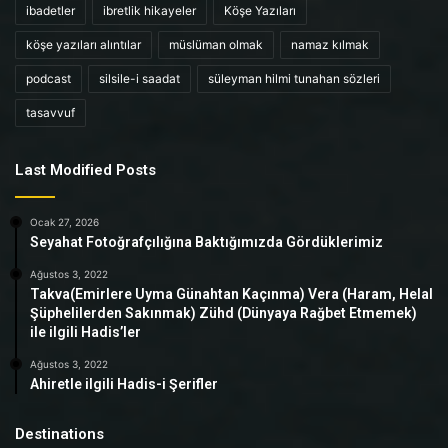
ibadetler
ibretlik hikayeler
Köşe Yazıları
köşe yazıları alıntılar
müslüman olmak
namaz kılmak
podcast
silsile-i saadat
süleyman hilmi tunahan sözleri
tasavvuf
Last Modified Posts
Ocak 27, 2026
Seyahat Fotoğrafçılığına Baktığımızda Gördüklerimiz
Ağustos 3, 2022
Takva(Emirlere Uyma Günahtan Kaçınma) Vera (Haram, Helal
Şüphelilerden Sakınmak) Zühd (Dünyaya Rağbet Etmemek)
ile ilgili Hadis’ler
Ağustos 3, 2022
Ahiretle ilgili Hadis-i Şerifler
Destinations