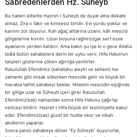
Sabredenlerden Hz. Suheyb
Bu haberi elbette Hazret-i Suheyb de duyar ama dikkate
almaz. Zira o fakir ve kimsesiz biridir. Evi yurdu yoktur ve
karnını zor doyurur. Kah ağaç altlarına uzanır, kâh mescid
gölgelerine kıvrılır. Uzun boyuna rağmrüzgar sert esse
ayaklarını yerden kaldırır. Ama bakın şu işe ki o gece Allahü
teâlâ bütün sahabelere derin bir uyku verir, Hifa Hatun’un
talipleri gözlerine çöken ağırlığa yenilirler.
Rasulullah Efendimiz (sallallahu aleyhi ve sellem) her
zamanki gibi imsak sökerken mescide gelir ve büyük bir
merakla talihli sahabeyi bekler. Nitekim mescidin eşiğinde
bir gölge uzar ve Süheyb içeri girer Rasulullah
Efendimiz(sas) namazdan sonra Hifa Hatunu çağırtıp
neticeyi bildirir. Hazret-i Hifa büyük bir teslimiyetle kabul
eder. Efendimiz(sas) güzel bir hutbe okur ve nikah
akidlerini yaparlar.
Sonra şanslı sahabeye döner “Ey Süheyb” buyururlar,