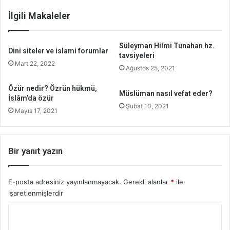
İlgili Makaleler
Süleyman Hilmi Tunahan hz.
Dini siteler ve islami forumlar
tavsiyeleri
Mart 22, 2022
Ağustos 25, 2021
Özür nedir? Özrün hükmü,
Müslüman nasıl vefat eder?
İslâm’da özür
Şubat 10, 2021
Mayıs 17, 2021
Bir yanıt yazın
E-posta adresiniz yayınlanmayacak.
Gerekli alanlar
*
ile
işaretlenmişlerdir
Y
o