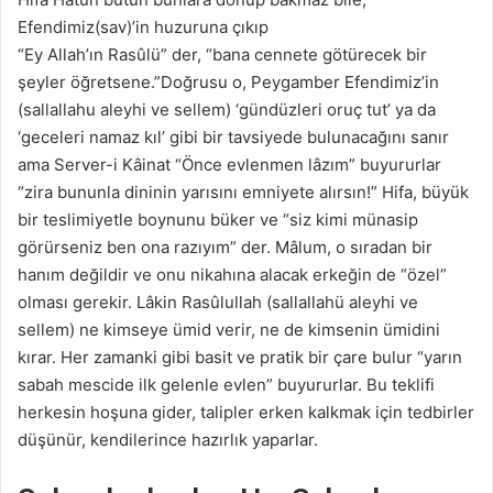
Efendimiz(sav)’in huzuruna çıkıp
“Ey Allah’ın Rasûlü” der, “bana cennete götürecek bir
şeyler öğretsene.”Doğrusu o, Peygamber Efendimiz’in
(sallallahu aleyhi ve sellem) ‘gündüzleri oruç tut’ ya da
‘geceleri namaz kıl’ gibi bir tavsiyede bulunacağını sanır
ama Server-i Kâinat “Önce evlenmen lâzım” buyururlar
“zira bununla dininin yarısını emniyete alırsın!” Hifa, büyük
bir teslimiyetle boynunu büker ve “siz kimi münasip
görürseniz ben ona razıyım” der. Mâlum, o sıradan bir
hanım değildir ve onu nikahına alacak erkeğin de “özel”
olması gerekir. Lâkin Rasûlullah (sallallahü aleyhi ve
sellem) ne kimseye ümid verir, ne de kimsenin ümidini
kırar. Her zamanki gibi basit ve pratik bir çare bulur “yarın
sabah mescide ilk gelenle evlen” buyururlar. Bu teklifi
herkesin hoşuna gider, talipler erken kalkmak için tedbirler
düşünür, kendilerince hazırlık yaparlar.