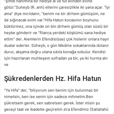
“şimdi hanımına bir hediye al ve tut elinden evine
götür.”Suheyb (R. anh) ellerini çaresizlikle iki yana açar. “İyi
ama” diye mırıldanır, “benim ne bir dirhem gümüşüm, ne
de sığınacak evim var.”Hifa Hatun kocasının boynunu
büktürmez, ona içinde on bin dirhem gümüş olan süslü bir
heybe gönderir ve “filanca yerdeki köşkümü sana hediye
ettim” der. Alemlerin Efendisi(sas) çok hislenir onlara hayır
dualar ederler. Süheyb, o gün Medine sokaklarında dolanır
durur, akşama doğru utana sıkıla konağa sokulur. Kendisi
için hazırlanan muhteşem sofradan ya bir, ya iki hurma alır
ve
Şükredenlerden Hz. Hifa Hatun
“Ya Hifa” der, “biliyorum sen benim için bulunmaz bir
nimetsin, ben ise senin için sadece mihnetim.Ben
şükretsem gerek, sen sabretsen gerek. İster misin şu
geceyi taat ve ibadetle geçirelim zira Efendimiz (Sallallahü