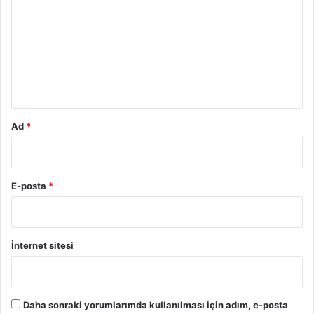
r
u
m
*
Ad
*
E-posta
*
İnternet sitesi
Daha sonraki yorumlarımda kullanılması için adım, e-posta