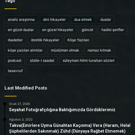
Tags
analiz araştırma
dini hikayeler
dua etmek
dualar
en güzel dualar
en güzel hikayeler
güncel
hadisi şerifler
ibadetler
ibretlik hikayeler
Köşe Yazıları
köşe yazıları alıntılar
müslüman olmak
namaz kılmak
podcast
silsile-i saadat
süleyman hilmi tunahan sözleri
tasavvuf
Last Modified Posts
Ocak 27, 2026
Seyahat Fotoğrafçılığına Baktığımızda Gördüklerimiz
Ağustos 3, 2022
Takva(Emirlere Uyma Günahtan Kaçınma) Vera (Haram, Helal
Şüphelilerden Sakınmak) Zühd (Dünyaya Rağbet Etmemek)