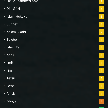
Hz. Muhammed Sav
4
Dini Sözler
4
İslam Hukuku
3
Sünnet
3
Kelam-Akaid
2
Talebe
1
İslam Tarihi
1
Konu
1
İlmihal
1
İlim
1
Tefsir
1
Genel
1
Ahlak
1
Dünya
1