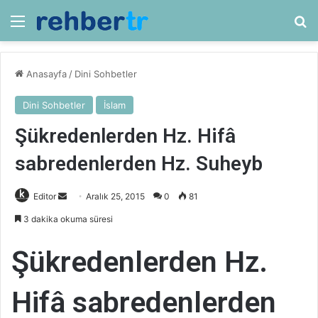
Menü
Ar
Anasayfa
/
Dini Sohbetler
Dini Sohbetler
İslam
Şükredenlerden Hz. Hifâ
sabredenlerden Hz. Suheyb
Bir
Editor
Aralık 25, 2015
0
81
e-
3 dakika okuma süresi
posta
göndermek
Şükredenlerden Hz.
Hifâ sabredenlerden