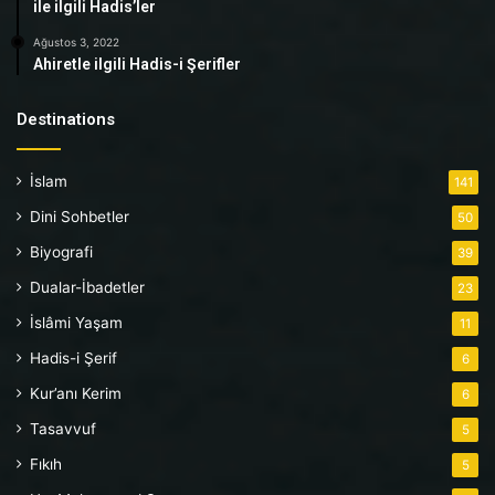
ile ilgili Hadis’ler
Ağustos 3, 2022
Ahiretle ilgili Hadis-i Şerifler
Destinations
İslam
141
Dini Sohbetler
50
Biyografi
39
Dualar-İbadetler
23
İslâmi Yaşam
11
Hadis-i Şerif
6
Kur’anı Kerim
6
Tasavvuf
5
Fıkıh
5