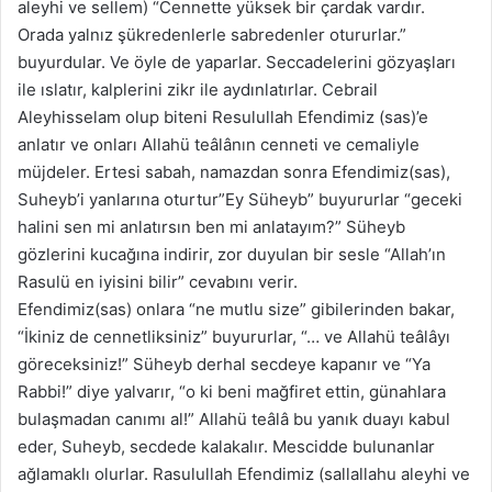
aleyhi ve sellem) “Cennette yüksek bir çardak vardır.
Orada yalnız şükredenlerle sabredenler otururlar.”
buyurdular. Ve öyle de yaparlar. Seccadelerini gözyaşları
ile ıslatır, kalplerini zikr ile aydınlatırlar. Cebrail
Aleyhisselam olup biteni Resulullah Efendimiz (sas)’e
anlatır ve onları Allahü teâlânın cenneti ve cemaliyle
müjdeler. Ertesi sabah, namazdan sonra Efendimiz(sas),
Suheyb’i yanlarına oturtur”Ey Süheyb” buyururlar “geceki
halini sen mi anlatırsın ben mi anlatayım?” Süheyb
gözlerini kucağına indirir, zor duyulan bir sesle “Allah’ın
Rasulü en iyisini bilir” cevabını verir.
Efendimiz(sas) onlara “ne mutlu size” gibilerinden bakar,
“İkiniz de cennetliksiniz” buyururlar, “… ve Allahü teâlâyı
göreceksiniz!” Süheyb derhal secdeye kapanır ve “Ya
Rabbi!” diye yalvarır, “o ki beni mağfiret ettin, günahlara
bulaşmadan canımı al!” Allahü teâlâ bu yanık duayı kabul
eder, Suheyb, secdede kalakalır. Mescidde bulunanlar
ağlamaklı olurlar. Rasulullah Efendimiz (sallallahu aleyhi ve