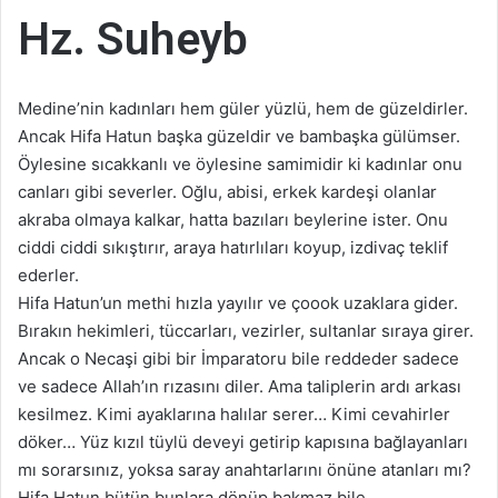
Hz. Suheyb
Medine’nin kadınları hem güler yüzlü, hem de güzeldirler.
Ancak Hifa Hatun başka güzeldir ve bambaşka gülümser.
Öylesine sıcakkanlı ve öylesine samimidir ki kadınlar onu
canları gibi severler. Oğlu, abisi, erkek kardeşi olanlar
akraba olmaya kalkar, hatta bazıları beylerine ister. Onu
ciddi ciddi sıkıştırır, araya hatırlıları koyup, izdivaç teklif
ederler.
Hifa Hatun’un methi hızla yayılır ve çoook uzaklara gider.
Bırakın hekimleri, tüccarları, vezirler, sultanlar sıraya girer.
Ancak o Necaşi gibi bir İmparatoru bile reddeder sadece
ve sadece Allah’ın rızasını diler. Ama taliplerin ardı arkası
kesilmez. Kimi ayaklarına halılar serer… Kimi cevahirler
döker… Yüz kızıl tüylü deveyi getirip kapısına bağlayanları
mı sorarsınız, yoksa saray anahtarlarını önüne atanları mı?
Hifa Hatun bütün bunlara dönüp bakmaz bile,