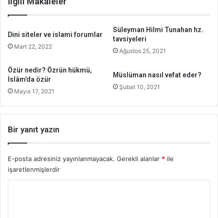
İlgili Makaleler
Süleyman Hilmi Tunahan hz.
Dini siteler ve islami forumlar
tavsiyeleri
Mart 22, 2022
Ağustos 25, 2021
Özür nedir? Özrün hükmü,
Müslüman nasıl vefat eder?
İslâm’da özür
Şubat 10, 2021
Mayıs 17, 2021
Bir yanıt yazın
E-posta adresiniz yayınlanmayacak.
Gerekli alanlar
*
ile
işaretlenmişlerdir
Y
o
r