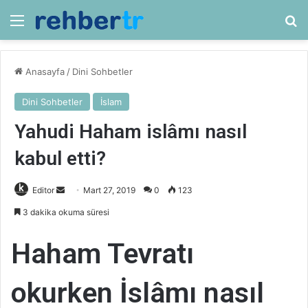
Menü
Ar
Anasayfa
/
Dini Sohbetler
Dini Sohbetler
İslam
Yahudi Haham islâmı nasıl
kabul etti?
Bir
Editor
Mart 27, 2019
0
123
e-
3 dakika okuma süresi
posta
göndermek
Haham Tevratı
okurken İslâmı nasıl