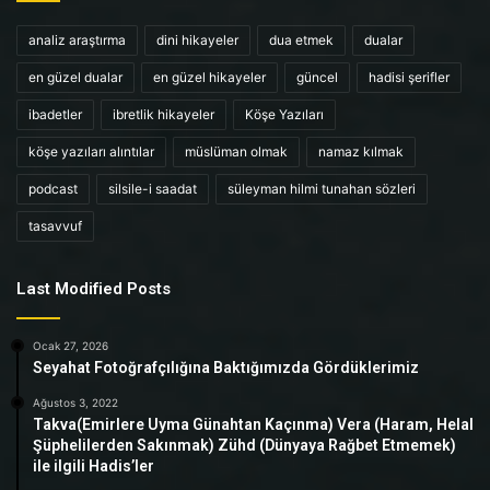
analiz araştırma
dini hikayeler
dua etmek
dualar
en güzel dualar
en güzel hikayeler
güncel
hadisi şerifler
ibadetler
ibretlik hikayeler
Köşe Yazıları
köşe yazıları alıntılar
müslüman olmak
namaz kılmak
podcast
silsile-i saadat
süleyman hilmi tunahan sözleri
tasavvuf
Last Modified Posts
Ocak 27, 2026
Seyahat Fotoğrafçılığına Baktığımızda Gördüklerimiz
Ağustos 3, 2022
Takva(Emirlere Uyma Günahtan Kaçınma) Vera (Haram, Helal
Şüphelilerden Sakınmak) Zühd (Dünyaya Rağbet Etmemek)
ile ilgili Hadis’ler