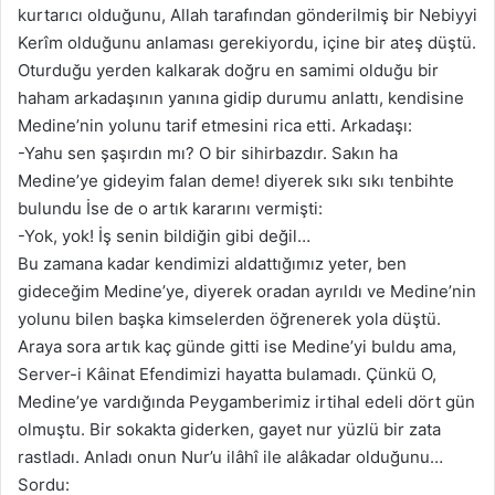
kurtarıcı olduğunu, Allah tarafından gönderilmiş bir Nebiyyi
Kerîm olduğunu anlaması gerekiyordu, içine bir ateş düştü.
Oturduğu yerden kalkarak doğru en samimi olduğu bir
haham arkadaşının yanına gidip durumu anlattı, kendisine
Medine’nin yolunu tarif etmesini rica etti. Arkadaşı:
-Yahu sen şaşırdın mı? O bir sihirbazdır. Sakın ha
Medine’ye gideyim falan deme! diyerek sıkı sıkı tenbihte
bulundu İse de o artık kararını vermişti:
-Yok, yok! İş senin bildiğin gibi değil…
Bu zamana kadar kendimizi aldattığımız yeter, ben
gideceğim Medine’ye, diyerek oradan ayrıldı ve Medine’nin
yolunu bilen başka kimselerden öğrenerek yola düştü.
Araya sora artık kaç günde gitti ise Medine’yi buldu ama,
Server-i Kâinat Efendimizi hayatta bulamadı. Çünkü O,
Medine’ye vardığında Peygamberimiz irtihal edeli dört gün
olmuştu. Bir sokakta giderken, gayet nur yüzlü bir zata
rastladı. Anladı onun Nur’u ilâhî ile alâkadar olduğunu…
Sordu: