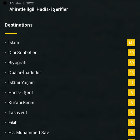
Ağustos 3, 2022
Ahiretle ilgili Hadis-i Şerifler
Destinations
İslam
141
Dini Sohbetler
50
Biyografi
39
Dualar-İbadetler
23
İslâmi Yaşam
11
Hadis-i Şerif
6
Kur’anı Kerim
6
Tasavvuf
5
Fıkıh
5
Hz. Muhammed Sav
4