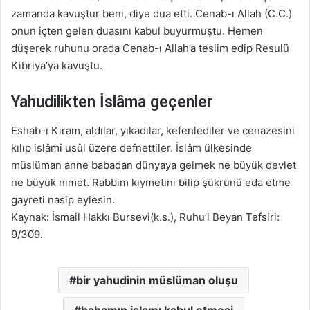
zamanda kavuştur beni, diye dua etti. Cenab-ı Allah (C.C.)
onun içten gelen duasını kabul buyurmuştu. Hemen
düşerek ruhunu orada Cenab-ı Allah’a teslim edip Resulü
Kibriya’ya kavuştu.
Yahudilikten İslâma geçenler
Eshab-ı Kiram, aldılar, yıkadılar, kefenlediler ve cenazesini
kılıp islâmî usûl üzere defnettiler. İslâm ülkesinde
müslüman anne babadan dünyaya gelmek ne büyük devlet
ne büyük nimet. Rabbim kıymetini bilip şükrünü eda etme
gayreti nasip eylesin.
Kaynak: İsmail Hakkı Bursevi(k.s.), Ruhu’l Beyan Tefsiri:
9/309.
bir yahudinin müslüman oluşu
hahamın islamı kabul etmesi