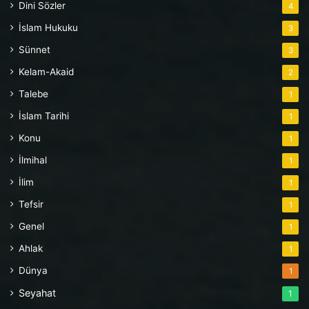
Dini Sözler
4
İslam Hukuku
3
Sünnet
3
Kelam-Akaid
2
Talebe
1
İslam Tarihi
1
Konu
1
İlmihal
1
İlim
1
Tefsir
1
Genel
1
Ahlak
1
Dünya
1
Seyahat
1