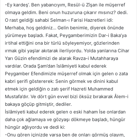
-Ey kardeş’. Ben yabancıyım, Resül-ü Zîşan ile müşerref
olmaya geldim. Beni onun huzuruna çıkarır mısınız? dedi.
O rast geldiği sahabi Selman-ı Farisi Hazretleri idi:
Merhaba, hoş geldiniz… Gelin benimle, diyerek önünde
yürümeye başladı. Fakat, Peygamberimizin Dar-i Baka’ya
irtihal ettiğini ona bir türlü söyleyemiyor, gözlerinden
ırmak gibi yaşlar akıtarak ilerliyordu. Yolda yanlarına Cihar
Yarı Güzin efendimizi de alarak Ravza-i Mutahharaya
vardılar. Orada Şam’dan îslâmiyeti kabul ederek
Peygamber Efendimizle müşerref olmak için gelen o zata
kabri şerifi göstererek: Senin görmek ve dinini kabul
etmek için geldiğin o zatı şerif Hazreti Muhammed
Mustafa’dır. Ve dört gün evvel bizi öksüz bırakarak Âlem-i
bakaya göçüp gitmiştir, dediler.
İslâmiyeti kabul ederek gelen o eski haham İse onlardan
daha çok ağlamaya ve gözyaşı dökmeye başladı, hüngür
hüngür ağlıyordu ve dedi ki:
-Onu gören içinizde varsa ben de onları görmüş olayım,