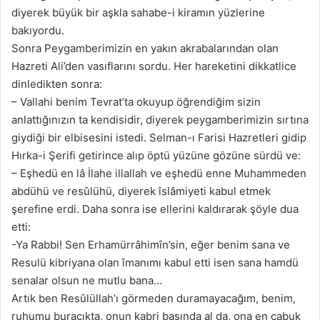
diyerek büyük bir aşkla sahabe-i kiramın yüzlerine
bakıyordu.
Sonra Peygamberimizin en yakın akrabalarından olan
Hazreti Ali’den vasıflarını sordu. Her hareketini dikkatlice
dinledikten sonra:
– Vallahi benim Tevrat’ta okuyup öğrendiğim sizin
anlattığınızın ta kendisidir, diyerek peygamberimizin sırtına
giydiği bir elbisesini istedi. Selman-ı Farisi Hazretleri gidip
Hırka-i Şerifi getirince alıp öptü yüzüne gözüne sürdü ve:
– Eşhedü en lâ İlahe illallah ve eşhedü enne Muhammeden
abdühü ve resûlühü, diyerek îslâmiyeti kabul etmek
şerefine erdi. Daha sonra ise ellerini kaldırarak şöyle dua
etti:
-Ya Rabbi! Sen Erhamürrâhimîn’sin, eğer benim sana ve
Resulü kibriyana olan îmanımı kabul etti isen sana hamdü
senalar olsun ne mutlu bana…
Artık ben Resûlüllah’ı görmeden duramayacağım, benim,
ruhumu buracıkta, onun kabri başında al da, ona en çabuk