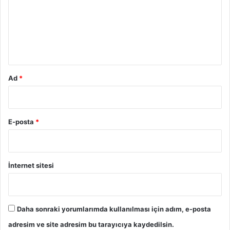
u
m
*
Ad
*
E-posta
*
İnternet sitesi
Daha sonraki yorumlarımda kullanılması için adım, e-posta
adresim ve site adresim bu tarayıcıya kaydedilsin.