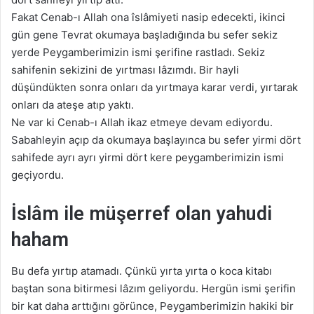
Fakat Cenab-ı Allah ona îslâmiyeti nasip edecekti, ikinci
gün gene Tevrat okumaya başladığında bu sefer sekiz
yerde Peygamberimizin ismi şerifine rastladı. Sekiz
sahifenin sekizini de yırtması lâzımdı. Bir hayli
düşündükten sonra onları da yırtmaya karar verdi, yırtarak
onları da ateşe atıp yaktı.
Ne var ki Cenab-ı Allah ikaz etmeye devam ediyordu.
Sabahleyin açıp da okumaya başlayınca bu sefer yirmi dört
sahifede ayrı ayrı yirmi dört kere peygamberimizin ismi
geçiyordu.
İslâm ile müşerref olan yahudi
haham
Bu defa yırtıp atamadı. Çünkü yırta yırta o koca kitabı
baştan sona bitirmesi lâzım geliyordu. Hergün ismi şerifin
bir kat daha arttığını görünce, Peygamberimizin hakiki bir