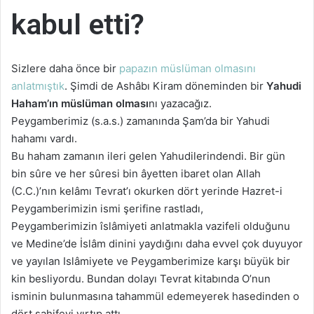
kabul etti?
Sizlere daha önce bir
papazın müslüman olmasını
anlatmıştık
. Şimdi de Ashâbı Kiram döneminden bir
Yahudi
Haham’ın müslüman olması
nı yazacağız.
Peygamberimiz (s.a.s.) zamanında Şam’da bir Yahudi
hahamı vardı.
Bu haham zamanın ileri gelen Yahudilerindendi. Bir gün
bin sûre ve her sûresi bin âyetten ibaret olan Allah
(C.C.)’nın kelâmı Tevrat’ı okurken dört yerinde Hazret-i
Peygamberimizin ismi şerifine rastladı,
Peygamberimizin îslâmiyeti anlatmakla vazifeli olduğunu
ve Medine’de İslâm dinini yaydığını daha evvel çok duyuyor
ve yayılan Islâmiyete ve Peygamberimize karşı büyük bir
kin besliyordu. Bundan dolayı Tevrat kitabında O’nun
isminin bulunmasına tahammül edemeyerek hasedinden o
dört sahifeyi yırtıp attı.