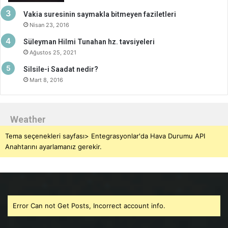
Vakia suresinin saymakla bitmeyen faziletleri
Nisan 23, 2016
Süleyman Hilmi Tunahan hz. tavsiyeleri
Ağustos 25, 2021
Silsile-i Saadat nedir?
Mart 8, 2016
Weather
Tema seçenekleri sayfası> Entegrasyonlar'da Hava Durumu API
Anahtarını ayarlamanız gerekir.
Error Can not Get Posts, Incorrect account info.