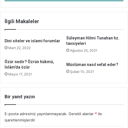
İlgili Makaleler
Süleyman Hilmi Tunahan hz.
Dini siteler ve islami forumlar
tavsiyeleri
Mart 22, 2022
Ağustos 25, 2021
Özür nedir? Özrün hükmü,
Müslüman nasıl vefat eder?
İslâm’da özür
Şubat 10, 2021
Mayıs 17, 2021
Bir yanıt yazın
E-posta adresiniz yayınlanmayacak.
Gerekli alanlar
*
ile
işaretlenmişlerdir