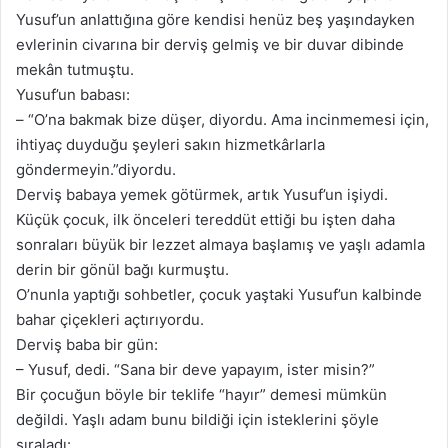
Yusuf’un anlattığına göre kendisi henüz beş yaşındayken
evlerinin civarına bir derviş gelmiş ve bir duvar dibinde
mekân tutmuştu.
Yusuf’un babası:
– “O’na bakmak bize düşer, diyordu. Ama incinmemesi için,
ihtiyaç duyduğu şeyleri sakın hizmetkârlarla
göndermeyin.”diyordu.
Derviş babaya yemek götürmek, artık Yusuf’un işiydi.
Küçük çocuk, ilk önceleri tereddüt ettiği bu işten daha
sonraları büyük bir lezzet almaya başlamış ve yaşlı adamla
derin bir gönül bağı kurmuştu.
O’nunla yaptığı sohbetler, çocuk yaştaki Yusuf’un kalbinde
bahar çiçekleri açtırıyordu.
Derviş baba bir gün:
– Yusuf, dedi. “Sana bir deve yapayım, ister misin?”
Bir çocuğun böyle bir teklife “hayır” demesi mümkün
değildi. Yaşlı adam bunu bildiği için isteklerini şöyle
sıraladı: