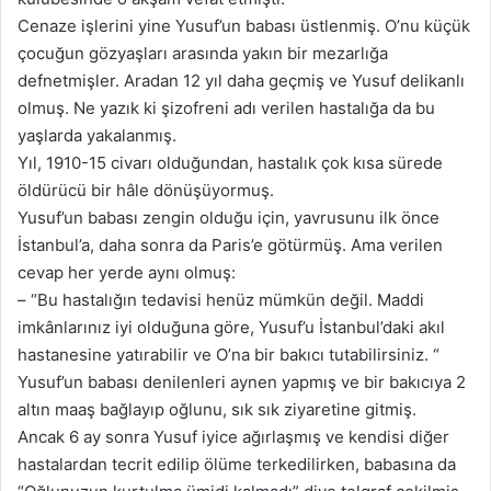
Cenaze işlerini yine Yusuf’un babası üstlenmiş. O’nu küçük
çocuğun gözyaşları arasında yakın bir mezarlığa
defnetmişler. Aradan 12 yıl daha geçmiş ve Yusuf delikanlı
olmuş. Ne yazık ki şizofreni adı verilen hastalığa da bu
yaşlarda yakalanmış.
Yıl, 1910-15 civarı olduğundan, hastalık çok kısa sürede
öldürücü bir hâle dönüşüyormuş.
Yusuf’un babası zengin olduğu için, yavrusunu ilk önce
İstanbul’a, daha sonra da Paris’e götürmüş. Ama verilen
cevap her yerde aynı olmuş:
– “Bu hastalığın tedavisi henüz mümkün değil. Maddi
imkânlarınız iyi olduğuna göre, Yusuf’u İstanbul’daki akıl
hastanesine yatırabilir ve O’na bir bakıcı tutabilirsiniz. “
Yusuf’un babası denilenleri aynen yapmış ve bir bakıcıya 2
altın maaş bağlayıp oğlunu, sık sık ziyaretine gitmiş.
Ancak 6 ay sonra Yusuf iyice ağırlaşmış ve kendisi diğer
hastalardan tecrit edilip ölüme terkedilirken, babasına da