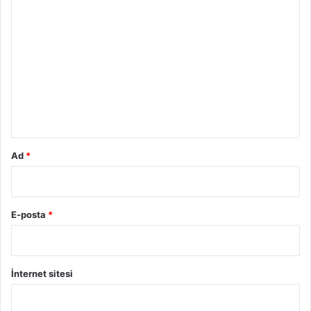
Y
o
r
u
m
*
Ad
*
E-posta
*
İnternet sitesi