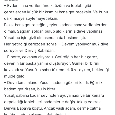
– Evden sana verilen fındık, üzüm ve leblebi gibi
çerezlerden küçük bir kısmını bana getireceksin. Ve bunu
da kimseye söylemeyeceksin.
Fakat bana getireceğin şeyler, sadece sana verilenlerden
olmalı. Sağdan soldan bulup aldıklarınla deve yapılmaz.
Yusuf bu işin gizli olmasından da hoşlanmıştı.
Her getirdiği çerezden sonra: – Devem yapılıyor mu? diye
soruyor ve Derviş Baba’dan;
– Elbette, cevabını alıyordu. Getirdiğin her bir çerez,
devenin bir başka yanını oluşturuyor. Günler birbirini
kovaladı ve Yusuf’un sabrı tükenmek üzereyken, beklediği
müjde geldi:
– Deve tamamlandı Yusuf, sadece gözleri kaldı. Eğer iki
badem getirirsen, bu iş biter.
Yusuf, sabaha kadar sevinçten uyuyamadı ve bir kenara
depoladığı leblebileri bademlerle değiş-tokuş ederek
Derviş Baba’ya koştu. Ancak yaşlı adam, derme çatma
kulübesinde o akşam vefat etmişti.