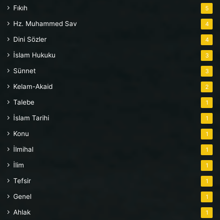
Fıkıh
5
Hz. Muhammed Sav
4
Dini Sözler
4
İslam Hukuku
3
Sünnet
3
Kelam-Akaid
2
Talebe
1
İslam Tarihi
1
Konu
1
İlmihal
1
İlim
1
Tefsir
1
Genel
1
Ahlak
1