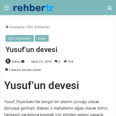
Menü
Ar
Anasayfa
/
Dini Sohbetler
Dini Sohbetler
İslam
Yusuf'un devesi
Bir
Editor
Mart 23, 2016
0
104
e-
2 dakika okuma süresi
posta
göndermek
Yusuf’un devesi
Yusuf, Diyarbakır’da zengin bir ailenin çocuğu olarak
dünyaya gelmişti. Babası o mahallenin ağası olarak bilinir,
herkesin yardımına koşmak için elinden geleni yapardı.