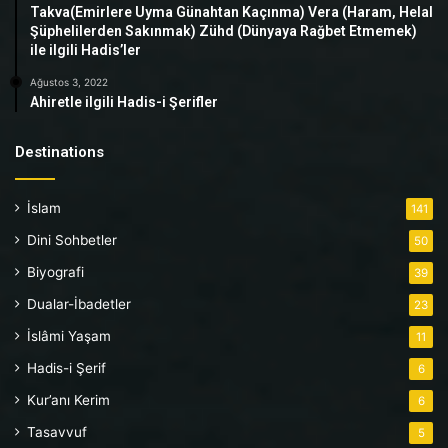
Takva(Emirlere Uyma Günahtan Kaçınma) Vera (Haram, Helal
Şüphelilerden Sakınmak) Zühd (Dünyaya Rağbet Etmemek)
ile ilgili Hadis’ler
Ağustos 3, 2022
Ahiretle ilgili Hadis-i Şerifler
Destinations
İslam
141
Dini Sohbetler
50
Biyografi
39
Dualar-İbadetler
23
İslâmi Yaşam
11
Hadis-i Şerif
6
Kur’anı Kerim
6
Tasavvuf
5