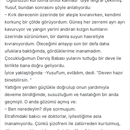
“Oğlunuzun kurtulma ümidi kalmadı” diye telgraf çekilmiş.
Yusuf, bundan sonrasını şöyle anlatıyordu:
– Kırk derecenin üzerinde bir ateşle kıvranırken, kendimi
korkunç bir çölde görüyordum. Güneş her zerremi ayrı ayrı
kavuruyor ve yangın yerini andıran kızgın kumların
üzerinde sürünürken, bir damla suyun hasretiyle
kıvranıyordum. Öleceğimi anlayıp son bir defa daha
ufuklara baktığımda, gördüklerime inanamadım.
Çocukluğumun Derviş Babası yularını tuttuğu bir deve ile
birlikte bana doğru geliyordu.
İyice yaklaştığında: -Yusuf’um, evlâdım, dedi. “Deven hazır
binebilirsin. “
Yattığım yerden güçlükle doğrulup onun yardımıyla
deveme bindiğimde, susuzluğum ve hastalığım bir anda
geçmişti. O anda gözümü açmış ve:
– Ben neredeyim? diye sormuşum.
Etrafımdaki bakıcı ve doktorlar, iyilestiğime asla
inanamıyordu. Çünkü şizofreni ile zatürreden kurtulmuş,