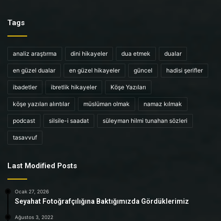
Tags
analiz araştırma
dini hikayeler
dua etmek
dualar
en güzel dualar
en güzel hikayeler
güncel
hadisi şerifler
ibadetler
ibretlik hikayeler
Köşe Yazıları
köşe yazıları alıntılar
müslüman olmak
namaz kılmak
podcast
silsile-i saadat
süleyman hilmi tunahan sözleri
tasavvuf
Last Modified Posts
Ocak 27, 2026
Seyahat Fotoğrafçılığına Baktığımızda Gördüklerimiz
Ağustos 3, 2022